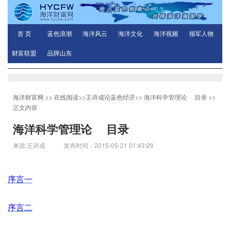
首 页
蓝色浪潮
海洋风云
海洋文化
海洋视频
领军人物
财富联盟
品牌山东
海洋财富网
>>
在线阅读
>>
王诗成论蓝色经济
>>
海洋科学管理论 目录
>>
正文内容
海洋科学管理论 目录
来源:王诗成 发布时间：2015-05-21 01:43:29
序言一
序言二