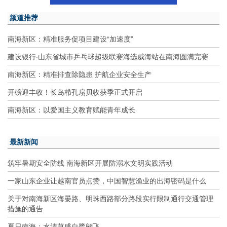
频道推荐
南海新区：精准服务促项目建设“加速度”
建设银行·山东省城市乒乓球超级联赛海选威海站在南海圆满完赛
南海新区：精准排查除隐患 护航企业安全生产
开磅迎丰收！长岛栉孔扇贝收获季正式开启
南海新区：以爱国主义教育赋能青年成长
最新新闻
筑牢暑期安全防线 南海新区开展防溺水文明实践活动
一家山东企业让越南官员点赞，中国智慧渔业的出海密码是什么
关于对南海新区海晏路、明珠西路部分路段实行限制通行交通管理
措施的通告
夏日南海：水清草盛白鹭翩飞