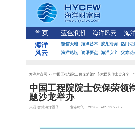
首 页
蓝色浪潮
海洋风云
海
海洋
微信天地
海洋艺术
胶莱海河
热门话
风云
海洋论坛
资讯要点
海洋安全
灾难动
海洋财富网
>>
中国工程院院士侯保荣领衔专家团队作主旨分享，“
中国工程院院士侯保荣领衔
题沙龙举办
来源:智慧海洋圈子 发布时间：2026-06-05 19:27:09