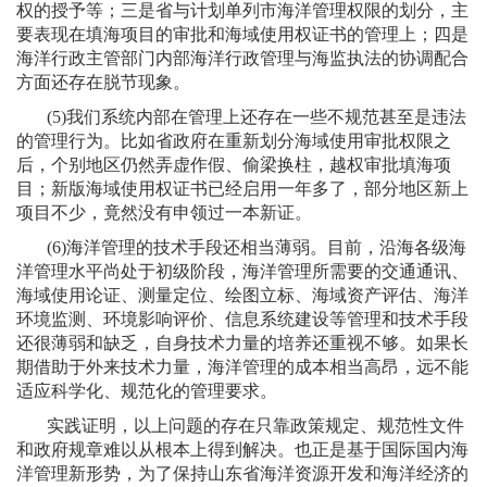
权的授予等；三是省与计划单列市海洋管理权限的划分，主
要表现在填海项目的审批和海域使用权证书的管理上；四是
海洋行政主管部门内部海洋行政管理与海监执法的协调配合
方面还存在脱节现象。
(5)
我们系统内部在管理上还存在一些不规范甚至是违法
的管理行为。比如省政府在重新划分海域使用审批权限之
后，个别地区仍然弄虚作假、偷梁换柱，越权审批填海项
目；新版海域使用权证书已经启用一年多了，部分地区新上
项目不少，竟然没有申领过一本新证。
(6)
海洋管理的技术手段还相当薄弱。目前，沿海各级海
洋管理水平尚处于初级阶段，海洋管理所需要的交通通讯、
海域使用论证、测量定位、绘图立标、海域资产评估、海洋
环境监测、环境影响评价、信息系统建设等管理和技术手段
还很薄弱和缺乏，自身技术力量的培养还重视不够。如果长
期借助于外来技术力量，海洋管理的成本相当高昂，远不能
适应科学化、规范化的管理要求。
实践证明，以上问题的存在只靠政策规定、规范性文件
和政府规章难以从根本上得到解决。也正是基于国际国内海
洋管理新形势，为了保持山东省海洋资源开发和海洋经济的