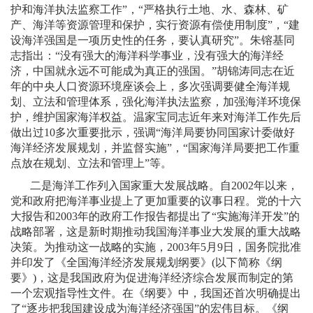
护和海洋执法监察工作”，“严格执行土地、水、森林、矿
产、海洋等资源管理和保护，实行资源有偿使用制度”，“建
设海洋强国是一项历史性的任务，要认真研究”。朱镕基同
志指出：“没有强大的海洋科学事业，没有强大的海洋经
济，中国就永远不可能成为真正的强国。”胡锦涛同志在近
年的中央人口资源环境座谈会上，多次强调要健全海洋规
划、立法和管理体系，强化海洋执法监察，加强海洋环境保
护，维护国家海洋权益。温家宝同志近年来对海洋工作先后
做出过
10
多次重要批示，强调“海洋局要协同国家计委做好
海洋经济发展规划，并监督实施”，“国家海洋局要把工作重
点放在规划、立法和管理上”等。
二是海洋工作列入国家重大发展战略。自
2002
年以来，
党和政府把海洋事业提上了更加重要的议事日程。党的十六
大报告和
2003
年的政府工作报告都提出了“实施海洋开发”的
战略部署，这是新时期推动我国海洋事业大发展的重大战略
决策。为推动这一战略的实施，
2003
年
5
月
9
日
，国务院批准
并印发了《全国海洋经济发展规划纲要》
(
以下简称《纲
要》
)
，这是我国政府为促进海洋经济综合发展而制定的第
一个宏观指导性文件。在《纲要》中，我国还首次明确提出
了“逐步把我国建设成为海洋经济强国”的宏伟目标。《纲