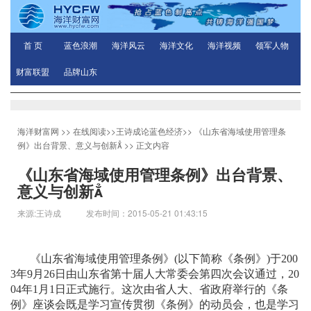
首 页
蓝色浪潮
海洋风云
海洋文化
海洋视频
领军人物
财富联盟
品牌山东
海洋财富网
>>
在线阅读
>>
王诗成论蓝色经济
>>
《山东省海域使用管理条
例》出台背景、意义与创新
>> 正文内容
《山东省海域使用管理条例》出台背景、
意义与创新
来源:王诗成 发布时间：2015-05-21 01:43:15
《山东省海域使用管理条例》
(
以下简称《条例》
)
于
200
3
年
9
月
26
日
由山东省第十届人大常委会第四次会议通过，
20
04
年
1
月
1
日
正式施行。这次由省人大、省政府举行的《条
例》座谈会既是学习宣传贯彻《条例》的动员会，也是学习