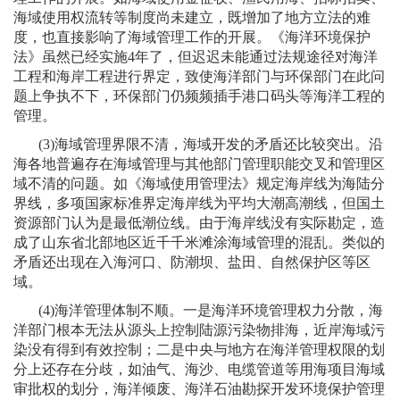
海域使用权流转等制度尚未建立，既增加了地方立法的难
度，也直接影响了海域管理工作的开展。《海洋环境保护
法》虽然已经实施
4
年了，但迟迟未能通过法规途径对海洋
工程和海岸工程进行界定，致使海洋部门与环保部门在此问
题上争执不下，环保部门仍频频插手港口码头等海洋工程的
管理。
(3)
海域管理界限不清，海域开发的矛盾还比较突出。沿
海各地普遍存在海域管理与其他部门管理职能交叉和管理区
域不清的问题。如《海域使用管理法》规定海岸线为海陆分
界线，多项国家标准界定海岸线为平均大潮高潮线，但国土
资源部门认为是最低潮位线。由于海岸线没有实际勘定，造
成了山东省北部地区近千千米滩涂海域管理的混乱。类似的
矛盾还出现在入海河口、防潮坝、盐田、自然保护区等区
域。
(4)
海洋管理体制不顺。一是海洋环境管理权力分散，海
洋部门根本无法从源头上控制陆源污染物排海，近岸海域污
染没有得到有效控制；二是中央与地方在海洋管理权限的划
分上还存在分歧，如油气、海沙、电缆管道等用海项目海域
审批权的划分，海洋倾废、海洋石油勘探开发环境保护管理