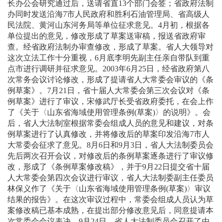
长办公会研究通过后，送请省直
13
个部门会签；省政府法制
办同时发送沿海
7
市人民政府和胜利石油管理局、省高级人
民法院、黄河山东河务局等单位征求意见。
4
月初，根据各
单位提出的意见，修改形成了草案送审稿，报送省政府审
查。经省政府法制办审查修改，形成了草案。省人大领导对
这次立法工作十分重视，
6
月底李明先副主任亲自带队到重
点市进行调研并征求意见。
2003
年
6
月
25
日
，经省政府第八
次常务会议讨论修改，形成了提请省人大常委会审议的《条
例草案》。
7
月
21
日
，省十届人大常委会第三次会议对《条
例草案》进行了审议，宋修武厅长受省政府委托，在会上作
了《关于〈山东省海域使用管理条例
(
草案
)
〉的说明》。会
后，省人大法制室根据常委会组成人员的意见和建议，对条
例草案进行了认真修改，并将修改后的草案印发沿海
7
市人
大常委会征求了意见。
8
月
6
日
和
9
月
3
日
，省人大法制委员会
先后两次召开会议，对修改后的条例草案逐条进行了审议修
改，形成了《条例草案修改稿》，并于
9
月
22
日
提交省十届
人大常委会第四次会议进行审议，省人大法制委副主任委员
林保义作了《关于〈山东省海域使用管理条例
(
草案
)
〉审议
结果的报告》。在这次审议过程中，常委会组成人员认为草
案修改稿已基本成熟，在提出部分修改意见后，同意提请本
次常委会会议表决。
9
月
24
日
，省人大法制委员会召开了由