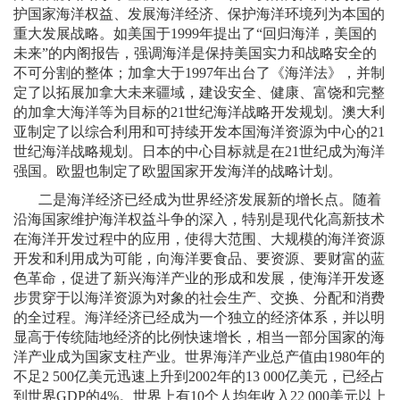
护国家海洋权益、发展海洋经济、保护海洋环境列为本国的
重大发展战略。如美国于
1999
年提出了“回归海洋，美国的
未来”的内阁报告，强调海洋是保持美国实力和战略安全的
不可分割的整体；加拿大于
1997
年出台了《海洋法》，并制
定了以拓展加拿大未来疆域，建设安全、健康、富饶和完整
的加拿大海洋等为目标的
21
世纪海洋战略开发规划。澳大利
亚制定了以综合利用和可持续开发本国海洋资源为中心的
21
世纪海洋战略规划。日本的中心目标就是在
21
世纪成为海洋
强国。欧盟也制定了欧盟国家开发海洋的战略计划。
二是海洋经济已经成为世界经济发展新的增长点。随着
沿海国家维护海洋权益斗争的深入，特别是现代化高新技术
在海洋开发过程中的应用，使得大范围、大规模的海洋资源
开发和利用成为可能，向海洋要食品、要资源、要财富的蓝
色革命，促进了新兴海洋产业的形成和发展，使海洋开发逐
步贯穿于以海洋资源为对象的社会生产、交换、分配和消费
的全过程。海洋经济已经成为一个独立的经济体系，并以明
显高于传统陆地经济的比例快速增长，相当一部分国家的海
洋产业成为国家支柱产业。世界海洋产业总产值由
1980
年的
不足
2 500
亿美元迅速上升到
2002
年的
13 000
亿美元，已经占
到世界
GDP
的
4%
。世界上有
10
个人均年收入
22 000
美元以上