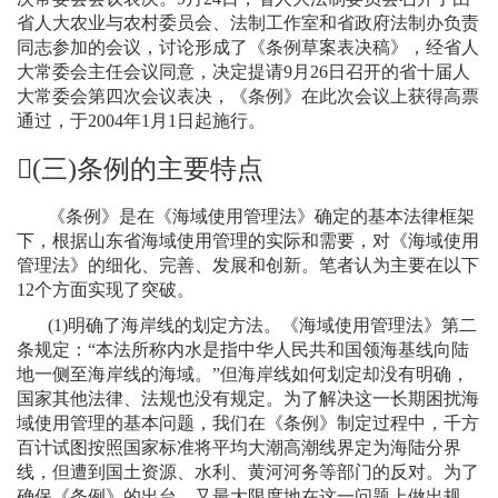
省人大农业与农村委员会、法制工作室和省政府法制办负责
同志参加的会议，讨论形成了《条例草案表决稿》，经省人
大常委会主任会议同意，决定提请
9
月
26
日
召开的省十届人
大常委会第四次会议表决，《条例》在此次会议上获得高票
通过，于
2004
年
1
月
1
日
起施行。
(
三
)
条例的主要特点
《条例》是在《海域使用管理法》确定的基本法律框架
下，根据山东省海域使用管理的实际和需要，对《海域使用
管理法》的细化、完善、发展和创新。笔者认为主要在以下
12
个方面实现了突破。
(1)
明确了海岸线的划定方法。《海域使用管理法》第二
条规定：“本法所称内水是指中华人民共和国领海基线向陆
地一侧至海岸线的海域。”但海岸线如何划定却没有明确，
国家其他法律、法规也没有规定。为了解决这一长期困扰海
域使用管理的基本问题，我们在《条例》制定过程中，千方
百计试图按照国家标准将平均大潮高潮线界定为海陆分界
线，但遭到国土资源、水利、黄河河务等部门的反对。为了
确保《条例》的出台，又最大限度地在这一问题上做出规