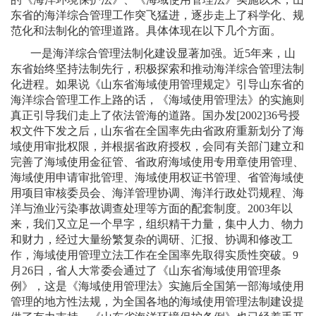
东省的海洋综合管理工作突飞猛进，逐步走上了科学化、规
范化和法制化的管理道路。具体体现在以下几个方面。
一是海洋综合管理法制化建设显著加强。近
5
年来，山
东省始终坚持法制先行，积极探索和推动海洋综合管理法制
化进程。如果说《山东省海域使用管理规定》引导山东省的
海洋综合管理工作上路的话，《海域使用管理法》的实施则
真正引导我们走上了依法管海的道路。国办发
[2002]36
号授
权文件下发之后，山东省在全国率先由省政府重新划分了海
域使用审批权限，并根据省政府授权，会同有关部门建立和
完善了海域使用金征管、省政府海域使用专用章使用管理、
海域使用申请审批管理、海域使用权证书管理、省管海域使
用项目审核委员会、海洋管理协调、海洋行政处罚规程、海
洋与渔业污染事故调查处理等方面的配套制度。
2003
年以
来，我们又立足一个早字，组织精干力量，集中人力、物力
和财力，经过大量纷繁复杂的调研、汇报、协调和修改工
作，海域使用管理立法工作在全国率先取得实质性突破。
9
月
26
日
，省人大常委会通过了《山东省海域使用管理条
例》，这是《海域使用管理法》实施后全国第一部海域使用
管理的地方性法规，为全国各地的海域使用管理法制建设提