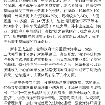
强自海上征服的对象，中华民族从此陷入了半封建半殖民地
的深渊。鸦片战争至新中国成立前，统治者禁海、惧海使中
华民族遭受了来自无数海上的侵略。在
1840
～
1940
年的
100
年间，外国从海上入侵我国
479
次，规模较大的
84
次，入侵
舰船
1 860
多艘，兵力
47
万多人，迫使清政府签订不平等条
约
50
多个，使中华民族蒙受了奇耻大辱。孙中山先生在《实
业计划自序》中就提到，海权“操之在我则存，操之在人则
亡”。历史的惨痛教训警示我们：必须重新认识海洋，海洋
关系着中华民族的前途命运。
新中国成立后，党和政府十分重视海洋事业，党的一、
二代领导集体分别针对海军建设、海岛开发、海洋科研和海
洋开发与管理做出过重要指示，为我国海洋事业奠定了坚实
的基础。特别是党的十一届三中全会之后，改革开放和以经
济建设为中心的国家发展战略使我国海洋事业迎来了历史的
春天。总结起来，主要体现在以下几个方面。
一是中央领导同志十分重视海洋事业的发展。党的第三
代领导集体非常重视海洋事业的发展，江泽民同志曾强调指
出：“我们一定要从战略高度认识海洋，增强全民族的海洋
意识”，“加强海洋资源综合管理，完善海洋法律、法规和海
洋管理体系，加快海域使用的法制化进程，强化海洋环境保