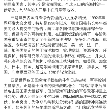
的巨富国家，其中
8
个是沿海国家。全球人口的趋海性进一
步增强，约
65%
的人口集中在海岸带地区。
三是世界各国海洋综合管理的力度显著增强。
1992
年世
界环发大会之后，特别是
1998
年以来，联合国秘书长每年都
要向联大提交专门报告，向世界各国倡导加强海洋综合管
理，促进海洋的可持续利用。在国际潮流的推动下，各沿海
国家重新审查并制定了全新的海洋法规，纷纷出台领海、毗
连区、专属经济区和大陆架管理制度，美、俄、法、日、
韩、加等国制定的关于海洋权益、管理规划、资源开发、环
境保护、科学研究等方面的海洋法律都在
10
部以上，并大力
强化海洋综合管理机构，提高海上执法能力。如美国、加拿
大、日本、韩国、越南等国组建了海岸警备队，加拿大、韩
国、印度尼西亚等国成立了海洋与渔业部。
四是世界各国围绕海洋权益的斗争日趋尖锐，军事控制
力度增强。正是基于海洋的特殊战略地位，“冷战”结束后虽
然各主要国家大量裁军，但加强海军建设的军备竞赛却呈上
升趋势。进入
20
世纪
90
年代以来，国际间的海洋争端此起彼
伏，热点突出，为争夺岛屿和划分海洋引起的国际冲突连接
不断。如英阿间的马尔维纳斯群岛之战、也门和厄立特里亚