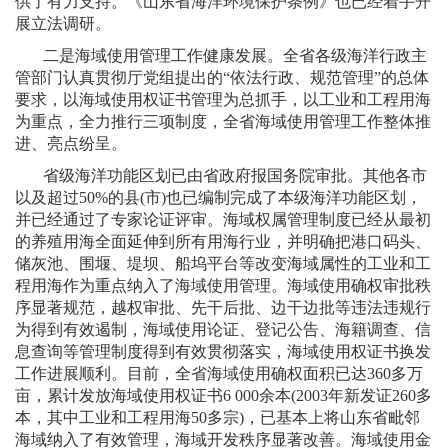
供了有力支持。《山东省海洋环境保护条例》也已经着手开
展立法调研。
二是海域使用管理工作健康发展。全省各级海洋行政主
管部门认真贯彻厅党组提出的“依法行政、规范管理”的总体
要求，以海域使用权证书管理为总抓手，以工业和工程用海
为重点，全力推行三项制度，全省海域使用管理工作整体推
进、亮点纷呈。
省级海洋功能区划已由省政府报国务院审批。其他各市
以及超过
50%
的县
(
市
)
也已编制完成了本级海洋功能区划，
并已经通过了专家论证评审。海域权属管理制度已经从最初
的养殖用海全面延伸到所有用海行业，并明确把港口码头、
储灰池、围堰、堤坝、船坞平台等改变海域属性的工业和工
程用海作为重点纳入了海域使用管理。海域使用确权审批秩
序显著规范，越权审批、先干后批、边干边批等违法违规行
为得到有效遏制，海域使用论证、登记公告、海籍调查、信
息查询等管理制度得到有效贯彻落实，海域使用权证书换发
工作进展顺利。目前，全省海域使用确权面积已达
360
多万
亩，累计发放海域使用权证书
6 000
余本
(2003
年新发证
260
多
本，其中工业和工程用海
50
多宗
)
，已基本上将山东省毗邻
海域纳入了有效管理，海域开发秩序显著改善。海域使用金