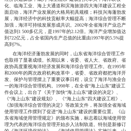
化、临海工业、海上大通道和滨海旅游四大海洋建设工程全
面启动，海洋产业发展的大格局初具规模；科技兴海蓬勃发
展，海洋经济中的科技贡献率大幅提高；海洋综合管理不断
加强，海洋可持续发展形成共识。
2002
年全省海洋产业总产
值达到
1 500
多亿元，是
1997
年的
2.12
倍。海洋产业增加值达
到
722
亿元，占全省国内生产总值的比重由
1997
年的
5.5%
提
高到
7%
。
在海洋经济蓬勃发展的同时，山东省海洋综合管理工作
也取得了显著成绩。长期以来，省委、省人大、省政府、省
政协高度重视海洋经济发展和海洋综合管理工作。在
1995
年
和
2000
年的两次政府机构改革中，省委、省政府都把海洋开
发、保护与管理摆上了重要议事日程，设立了海洋与渔业合
一的海洋综合管理机构。
1998
年，在全省“海上山东”建设工
作会议上，出台了《关于加快“海上山东”建设的决定》、
《“海上山东”建设规划》、《“海上山东”四大建设工程》、
《加强海洋综合管理的决定》等政策文件，将加强全省海域
使用管理工作摆到了促进“海上山东”建设的重要位置。《山
东省海域使用管理规定》的颁布实施，标志着以海域使用管
理为代表的海洋综合管理开始步入法制轨道。特别是新修订
的《海洋环境保护法》、《海域使用管理法》实施以来，山