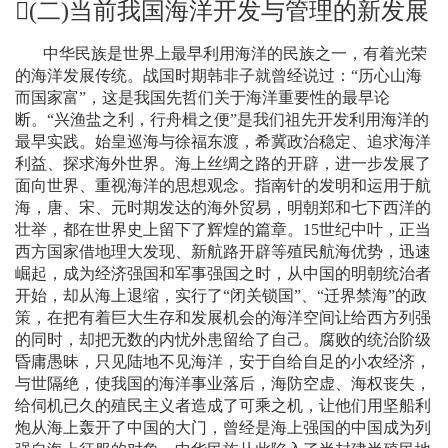
(
二
)
当前我国海洋开发与管理的新发展
中华民族是世界上最早利用海洋的民族之一，有着光荣
的海洋发展传统。战国时期韩非子就曾经说过：“历心山海
而国家富”，这是我国先哲们关于海洋重要性的最早论
断。“兴渔盐之利，行舟楫之便”是我们祖先开发利用海洋的
最早实践。始皇巡海与徐福东渡，希冀政治稳定、追求海洋
利益、探求海外世界。海上丝绸之路的开辟，进一步发展了
面向世界、重视海洋的思想观念。指南针的发明和运用于航
海，唐、宋、元时期发达的海外贸易，明朝郑和七下西洋的
壮举，都在世界史上留下了辉煌的篇章。
15
世纪中叶，正当
西方国家借地理大发现、新航路开辟等殖民航海优势，迅速
崛起，成为经济强国和军事强国之时，从中国的明朝统治者
开始，却从海上退缩，实行了“闭关锁国”、“迁界禁海”的政
策，在把有着巨大生存和发展机会的海洋空间让给西方列强
的同时，却把无数的内忧外患留给了自己。腐败的统治阶级
昏庸愚昧，只见陆地不见海洋，安于自给自足的小农经济，
与世隔绝，使我国的海洋事业落后，海防空虚、海权丧失，
给伺机已久的殖民主义者造成了可乘之机，让他们用坚船利
炮从海上轰开了中国的大门，曾经是海上强国的中国成为列