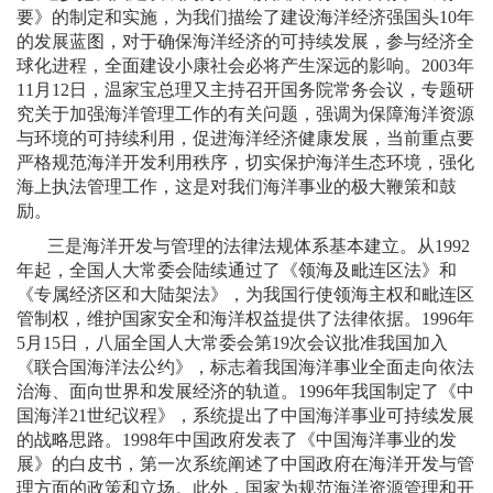
要》的制定和实施，为我们描绘了建设海洋经济强国头
10
年
的发展蓝图，对于确保海洋经济的可持续发展，参与经济全
球化进程，全面建设小康社会必将产生深远的影响。
2003
年
11
月
12
日
，温家宝总理又主持召开国务院常务会议，专题研
究关于加强海洋管理工作的有关问题，强调为保障海洋资源
与环境的可持续利用，促进海洋经济健康发展，当前重点要
严格规范海洋开发利用秩序，切实保护海洋生态环境，强化
海上执法管理工作，这是对我们海洋事业的极大鞭策和鼓
励。
三是海洋开发与管理的法律法规体系基本建立。从
1992
年起，全国人大常委会陆续通过了《领海及毗连区法》和
《专属经济区和大陆架法》，为我国行使领海主权和毗连区
管制权，维护国家安全和海洋权益提供了法律依据。
1996
年
5
月
15
日
，八届全国人大常委会第
19
次会议批准我国加入
《联合国海洋法公约》，标志着我国海洋事业全面走向依法
治海、面向世界和发展经济的轨道。
1996
年我国制定了《中
国海洋
21
世纪议程》，系统提出了中国海洋事业可持续发展
的战略思路。
1998
年中国政府发表了《中国海洋事业的发
展》的白皮书，第一次系统阐述了中国政府在海洋开发与管
理方面的政策和立场。此外，国家为规范海洋资源管理和开