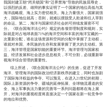
我国封建王朝“闭关锁国”和“迁界禁海”导致的民族屈辱史，
以强烈的反差、雄辩的事实证明了一个国家的地位高低与其
海洋战略观、海上实力密切相关。海上力量强大，国家就强
大，国际地位就高；否则，就难以摆脱受人欺凌和任人宰割
的命运。第二，海洋与国家经济社会的可持续发展密不可
分。《联合国海洋法公约》规定的各项管理制度和规则，实
际就是对占地球表面
71%
的海洋空间和丰富的海洋宝藏的一
次重新分配，谁在这场资源和空间的分配中掌握了主动权，
谁就对本国、本民族的生存和发展掌握了更大的主动权。第
三，海洋管理是国家职能的重要环节。海洋管理与国家权
益、经济发展和社会进步息息相关，不可分割，必须重新审
视海洋综合管理的重要性。
综上所述，《联合国海洋法公约》的生效，促进了开发
海洋、管理海洋的国际政治经济新秩序的建立，同时也加剧
了国际海洋权益的争夺。可以预见，在进入
21
世纪的初期，
国际上新资源的争夺、疆域的延伸拓展、全球物流通道的安
全、海上军事执法力量的完善等一系列问题都将在海上展
开，对海洋的重视程度将直接决定一个国家在新一轮竞争中
的地位和优势。