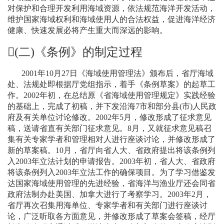
对保护和合理开发利用海域资源，依法规范海洋开发活动，
维护国家海域权利和海域使用人的合法权益，促进海洋经济
健康、快速发展必将产生重大而深远的影响。
(
二
)
《条例》的制定过程
2001
年
10
月
27
日
《海域使用管理法》颁布后，省厅海域
处、法规处即根据厅党组指示，着手《条例草案》的起草工
作。
2002
年初，在总结原《省海域使用管理规定》实践经验
的基础上，完成了初稿，并下发沿海
7
市和部分县
(
市
)
人民政
府及有关单位讨论修改。
2002
年
5
月，修改形成了征求意见
稿，送请省直有关部门征求意见。
8
月，又就征求意见稿召
集有关专家学者和管理相对人进行座谈讨论，并修改形成了
新的草案稿。
10
月，省厅向省人大、省政府提出将该条例列
入
2003
年立法计划的申请报告。
2003
年初，省人大、省政府
将该条例列入
2003
年立法工作的确保项目。为了学习借鉴发
达国家海域使用管理的先进经验，省海洋与渔业厅还会同省
政府法制办赴美国、加拿大进行了考察学习。
2003
年
2
月，
省厅再次召集用海单位、专家学者和有关部门进行座谈讨
论，广泛听取各方面意见，并修改形成了草案会签稿，经厅