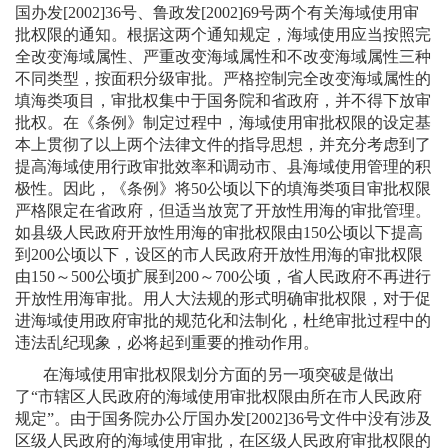
国办发
[2002]36
号、鲁政发
[2002]69
号两个有关海域使用审
批权限的通知。根据这两个通知规定，海域使用应当按照完
全改变海域属性、严重改变海域属性和不改变海域属性三种
不同类型，按面积分级审批。严格控制完全改变海域属性的
填海类项目，审批权集中于国务院和省政府，并不得下放审
批权。在《条例》制定过程中，海域使用审批权限的设定基
本上贯彻了以上两个法律文件的指导思想，并充分考虑到了
提高海域使用行政审批效率和调动市、县海域使用管理的积
极性。因此，《条例》将
50
公顷以下的填海类项目审批权限
严格限定在省政府，但适当放宽了开放性用海的审批管理。
如县级人民政府开放性用海的审批权限由
150
公顷以下提高
到
200
公顷以下，设区的市人民政府开放性用海的审批权限
由
150
～
500
公顷扩展到
200
～
700
公顷，省人民政府不再进行
开放性用海审批。用人大法规的形式明确审批权限，对于促
进海域使用政府审批的规范化和法制化，杜绝审批过程中的
违法乱纪现象，必将起到重要的推动作用。
在海域使用审批权限划分方面的另一项突破是做出
了“市辖区人民政府的海域使用审批权限由所在市人民政府
规定”。由于国务院办公厅国办发
[2002]36
号文件中没有涉及
区级人民政府的海域使用审批，在区级人民政府审批权限的