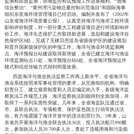
监测和应急监测，赤潮监控和试预报工作进展顺利。“渤海
综合整治”、“莱州湾污染物总量控制示范项目”和国际海事
组织东亚海环境管理项目已经启动。编制并发布了《
2002
年
山东省海洋环境质量公报》。认真坚持海洋与海岸工程环境
影响评价制度，对一部分重大工程建设项目进行环境影响评
价工作。海洋生态保护工作取得新进展，选划和建设海洋自
然保护区
8
处，完成了无棣贝壳堤岛省级保护区的建设规划
和晋升国家级保护区的申报工作。海洋与渔业环境监测网
点、海洋预报台站建设取得新突破，全省已建立海洋与渔业
环境监测站点
11
处，海洋预报台站
6
处。全省海洋预报运作
模式和信息传输方式得到明显改善。
四是海洋与渔业执法监察工作再上新水平。全省海洋与
渔业系统按照准军事化管理的要求，从完善组织机构、明确
职责分工、建立规章制度和人员定编定岗入手，各级海洋监
察执法工作规范上路，海洋监察执法职能得到全面加强，并
取得了一系列实质性突破。几年来，全省海监队伍通过省、
市、县联合执法、专项检查、保护蓝色国土行动等执法活
动，有力地震慑了海洋开发中的违法犯罪行为。
5
年来，山
东省共开展海洋与渔业联合执法
36
次，投入执法船只
990
艘
次，参加执法人员
20 700
多人次，查处了违规用海和污染损