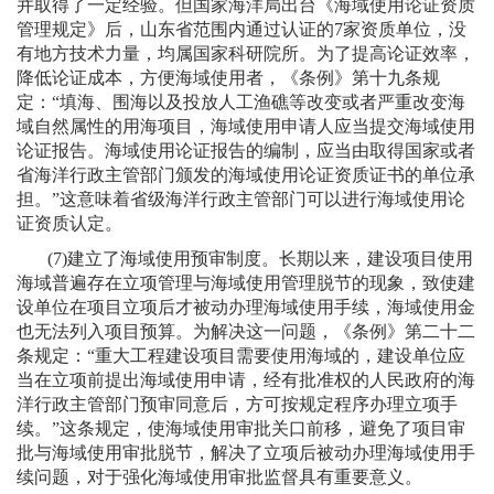
并取得了一定经验。但国家海洋局出台《海域使用论证资质
管理规定》后，山东省范围内通过认证的
7
家资质单位，没
有地方技术力量，均属国家科研院所。为了提高论证效率，
降低论证成本，方便海域使用者，《条例》第十九条规
定：“填海、围海以及投放人工渔礁等改变或者严重改变海
域自然属性的用海项目，海域使用申请人应当提交海域使用
论证报告。海域使用论证报告的编制，应当由取得国家或者
省海洋行政主管部门颁发的海域使用论证资质证书的单位承
担。”这意味着省级海洋行政主管部门可以进行海域使用论
证资质认定。
(7)
建立了海域使用预审制度。长期以来，建设项目使用
海域普遍存在立项管理与海域使用管理脱节的现象，致使建
设单位在项目立项后才被动办理海域使用手续，海域使用金
也无法列入项目预算。为解决这一问题，《条例》第二十二
条规定：“重大工程建设项目需要使用海域的，建设单位应
当在立项前提出海域使用申请，经有批准权的人民政府的海
洋行政主管部门预审同意后，方可按规定程序办理立项手
续。”这条规定，使海域使用审批关口前移，避免了项目审
批与海域使用审批脱节，解决了立项后被动办理海域使用手
续问题，对于强化海域使用审批监督具有重要意义。