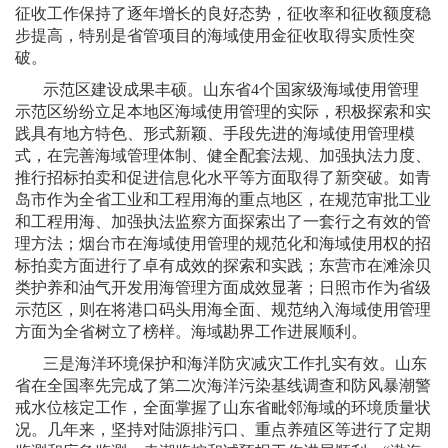
征收工作保持了逐年增长的良好态势，征收率和征收额度稳
步提高，特别是省管项目的海域使用金征收取得实质性突
破。
示范区建设成果丰硕。山东省
4
个国家级海域使用管理
示范区纷纷立足本地区海域使用管理的实际，积极探索和实
践具有地方特色、形式新颖、手段先进的海域使用管理模
式，在完善海域管理体制、健全配套法规、加强执法力度、
推行招标拍卖和促进信息化水平等方面取得了新突破。如青
岛市作为全省工业和工程用海的重点地区，在规范审批工业
和工程用海、加强执法监察方面探索出了一套行之有效的管
理方法；烟台市在海域使用管理的规范化和海域使用权的招
标拍卖方面进行了卓有成效的探索和实践；东营市在滩涂贝
类护养和油气开发用海管理方面成效显著；日照市作为省级
示范区，则在将港口码头用海全面、规范纳入海域使用管理
方面为全省树立了榜样。海域勘界工作进展顺利。
三是海洋环境保护和海洋防灾减灾工作扎实有效。山东
省在全国率先完成了第二次海洋污染基线调查和防风暴潮警
戒水位核定工作，全面掌握了山东省毗邻海域的环境质量状
况。几年来，坚持对陆源排污口、重点养殖区等进行了定期