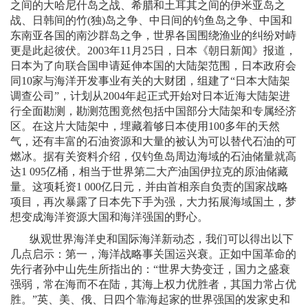
之间的大哈尼什岛之战、希腊和土耳其之间的伊米亚岛之
战、日韩间的竹
(
独
)
岛之争、中日间的钓鱼岛之争、中国和
东南亚各国的南沙群岛之争，世界各国围绕渔业的纠纷对峙
更是此起彼伏。
2003
年
11
月
25
日
，日本《朝日新闻》报道，
日本为了向联合国申请延伸本国的大陆架范围，日本政府会
同
10
家与海洋开发事业有关的大财团，组建了“日本大陆架
调查公司”，计划从
2004
年起正式开始对日本近海大陆架进
行全面勘测，勘测范围竟然包括中国部分大陆架和专属经济
区。在这片大陆架中，埋藏着够日本使用
100
多年的天然
气，还有丰富的石油资源和大量的被认为可以替代石油的可
燃冰。据有关资料介绍，仅钓鱼岛周边海域的石油储量就高
达
1 095
亿桶，相当于世界第二大产油国伊拉克的原油储藏
量。这项耗资
1 000
亿日元，并由首相亲自负责的国家战略
项目，再次暴露了日本先下手为强，大力拓展海域国土，梦
想变成海洋资源大国和海洋强国的野心。
纵观世界海洋史和国际海洋新动态，我们可以得出以下
几点启示：第一，海洋战略事关国运兴衰。正如中国革命的
先行者孙中山先生所指出的：“世界大势变迁，国力之盛衰
强弱，常在海而不在陆，其海上权力优胜者，其国力常占优
胜。”英、美、俄、日四个靠海起家的世界强国的发家史和