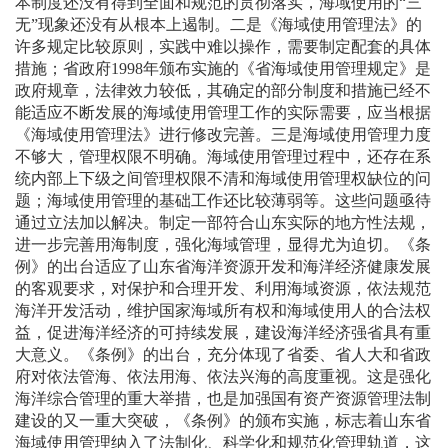
本制度还没有得到全面和规范的贯彻落实，海域使用的“三
无”现象还没有从根本上遏制。二是《海域使用管理法》的
许多规定比较原则，实践中难以操作，需要制定配套的具体
措施；省政府
1998
年颁布实施的《省海域使用管理规定》是
政府规章，法律效力较低，其确定的部分制度和措施已经不
能适应不断发展的海域使用管理工作的实际需要，应当根据
《海域使用管理法》进行修改完善。三是海域使用管理力度
不够大，管理权限不明确。海域使用管理过程中，还存在系
统内部上下级之间管理权限不清和海域使用管理权缺位的问
题；海域使用管理的基础工作还比较薄弱等。这些问题亟待
通过立法加以解决。制定一部符合山东实际的地方性法规，
进一步完善用海制度，强化海域管理，显得尤为迫切。《条
例》的出台适应了山东省海洋资源开发和海洋经济健康发展
的客观要求，对保护和合理开发、利用海域资源，依法规范
海洋开发活动，维护国家海域所有权和海域使用人的合法权
益，促进海洋经济的可持续发展，建设海洋经济强省具有重
大意义。《条例》的出台，充分体现了省委、省人大和省政
府对依法管海、依法用海、依法兴海的高度重视。这是强化
海洋综合管理的重大举措，也是加强国有资产资源管理法制
建设的又一重大突破，《条例》的颁布实施，标志着山东省
海域使用管理纳入了法制化、科学化和规范化管理轨道，这