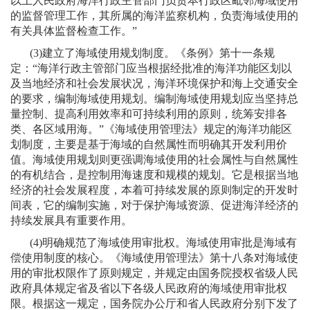
以上人民政府海洋行政主管部门负责本行政区毗邻海域使用
的监督管理工作，其所属的海洋监察机构，负责海域使用的
有关具体监督检查工作。”
(3)
建立了海域使用规划制度。《条例》第十一条规
定：“海洋行政主管部门应当根据经批准的海洋功能区划以
及当地经济和社会发展状况，海洋环境保护和海上交通安全
的要求，编制海域使用规划。编制海域使用规划应当坚持总
量控制、提高利用效率和可持续利用的原则，统筹安排各
类、各区域用海。”《海域使用管理法》规定的海洋功能区
划制度，主要是基于海域的自然属性而明确其开发利用价
值。海域使用规划则更强调海域使用的社会属性与自然属性
的有机结合，是控制用海速度和规模的规划。它是根据当地
经济的社会发展程度，本着可持续发展的原则制定的开发时
间表，它的编制实施，对于保护海域资源、促进海洋经济的
持续发展具有重要作用。
(4)
明确规范了海域使用审批权。海域使用审批是海域有
偿使用制度的核心。《海域使用管理法》第十八条对海域使
用的审批权限作了原则规定，并规定由国务院授权省级人民
政府具体规定省及省以下各级人民政府的海域使用审批权
限。根据这一规定，国务院办公厅和省人民政府分别下发了