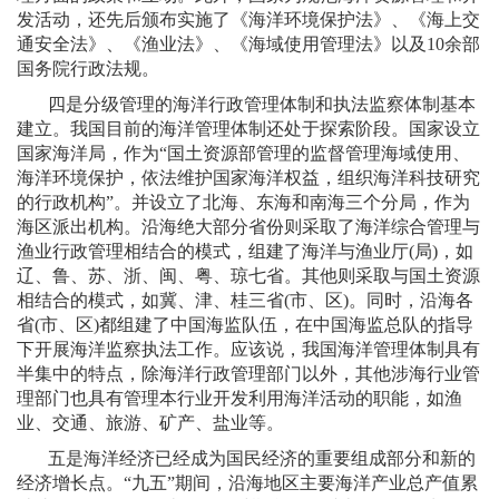
发活动，还先后颁布实施了《海洋环境保护法》、《海上交
通安全法》、《渔业法》、《海域使用管理法》以及
10
余部
国务院行政法规。
四是分级管理的海洋行政管理体制和执法监察体制基本
建立。我国目前的海洋管理体制还处于探索阶段。国家设立
国家海洋局，作为“国土资源部管理的监督管理海域使用、
海洋环境保护，依法维护国家海洋权益，组织海洋科技研究
的行政机构”。并设立了北海、东海和南海三个分局，作为
海区派出机构。沿海绝大部分省份则采取了海洋综合管理与
渔业行政管理相结合的模式，组建了海洋与渔业厅
(
局
)
，如
辽、鲁、苏、浙、闽、粤、琼七省。其他则采取与国土资源
相结合的模式，如冀、津、桂三省
(
市、区
)
。同时，沿海各
省
(
市、区
)
都组建了中国海监队伍，在中国海监总队的指导
下开展海洋监察执法工作。应该说，我国海洋管理体制具有
半集中的特点，除海洋行政管理部门以外，其他涉海行业管
理部门也具有管理本行业开发利用海洋活动的职能，如渔
业、交通、旅游、矿产、盐业等。
五是海洋经济已经成为国民经济的重要组成部分和新的
经济增长点。“九五”期间，沿海地区主要海洋产业总产值累