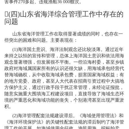
害事件
270
多起、违规渔船
36 000
艘次。
(
四
)
山东省海洋综合管理工作中存在的
问题
山东省海洋管理工作在取得显著成绩的同时，也存在一
些突出的困难和问题。主要表现在：
(1)
海洋国土意识、海洋法制观念还比较淡薄。通过近年
来持之以恒的宣传和管理，总体上海洋国土意识和依法用海
观念显著增强，但发展很不平衡。一些沿海村委，甚至乡镇
政府对海域属国家所有的认识还很欠缺，用海域承包经营代
替海域确权，从中收取海域承包费，损害国家海域权益；有
的地方党委、政府，甚至人大代表在招商引资过程中大搞地
方保护主义，通过行政手段干扰正常管理，未经论证报批，
随意实施重大围填海工程建设项目，直接导致了海域生态环
境的严重恶化和海域功能的丧失，个别港湾甚至出现严重淤
积。
(2)
海洋管理配套法规建设滞后。《海域使用管理法》和
《海洋环境保护法》的关键性配套法规的滞后制约了海洋管
理工作的开展。如海域使用金征收、渔民用海、招标拍卖、