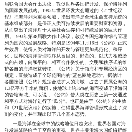
届联合国大会作出决议，敦促世界各国把开发、保护海洋列
为国家发展战略。
1992
年世界环发大会通过的《
21
世纪议
程》把海洋列为重要领域，指出海洋是全球生命支持系统的
基本组成部分，是保证人类可持续发展的重要财富和资源，
从而突出了海洋对于人类社会生存和可持续发展的巨大作
用。
1993
年第
48
届联大作出决议，敦促各国把海洋综合管理
列为国家的发展战略。特别是
1994
年
11
月
16
日
《公约》正式
生效后，使得人类对海洋的开发与管理更加规范化、秩序
化，世界的海洋管理秩序从盲目的、野蛮的、以武力相威胁
式的占领，向和平的、相互合作妥协的、文明和秩序式的维
护各自的海洋权益转移。《公约》关于领海和专属经济区的
规定，直接造成了全球范围内的“蓝色圈地运动”。据估计，
各国按照《公约》规定合法扩大的海域，占去了原属公海的
1.3
亿平方千米的面积，使地球上约
36%
的海面变成了沿海国
的管辖海域。可以说，《公约》使人类在历史上第一次通过
和平方式对海洋进行了“瓜分”。也正是由于《公约》的生效
和《
21
世纪议程》的实施，使得世界海洋管理形式发生了深
刻的变化，并呈现出以下几个基本态势。
一是海洋在全球中的战略地位日趋突出。世界各国对海
洋发展战略给予了空前的重视，世界主要沿海大国纷纷把维