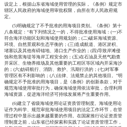
设定上，根据山东省海域使用管理的实际，《条例》规定市
辖区人民政府的海域使用审批权限，由所在市人民政府规
定。
(5)
明确规定了不予批准的用海项目类别。《条例》第十
八条规定：“有下列情况之一的，不得批准使用海域：
(
一
)
不
符合海洋功能区划和海域使用规划的；
(
二
)
破坏海域资源、
环境、自然景观和生态平衡的；
(
三
)
造成航道、港区淤积、
堵塞以及其他有碍锚地、港口生产作业的；
(
四
)
导致岸滩侵
蚀和危害海堤等海岸工程安全的；
(
五
)
在石油及天然气勘查
开采区、生物养殖场及其他重要的工程区等区域内开采海沙
的；
(
六
)
妨碍航行、消防、救护、汛期行洪的；
(
七
)
对军事
管理区有不利影响的；
(
八
)
法律、法规禁止的其他项目。”明
确规定不予批准的用海项目，是《条例》的创新条款，对于
规范海域使用审批行为，确保海域使用依法审批，合理利用
海域资源，促进海洋经济可持续发展将产生重要作用。
(6)
建立了省级海域使用论证资质管理制度。海域使用论
证作为科学、规范审批海域使用项目的法定工作环节，在管
理过程中显示出越来越重要的作用。在国家推行论证资质管
理制度之前，山东省已经探索和实践了论证资质管理工作，