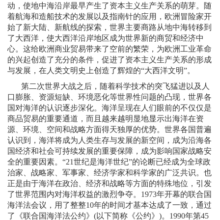
动，使地中海沿岸最早产生了资本主义生产关系的萌芽。随
着航海和造船技术的发展以及指南针的应用，欧洲冒险家开
始了新大陆、新航线的探索，世界主要商路从地中海转移到
了大西洋，使大西洋沿岸地区成为世界新的商贸和经济中
心。这给欧洲商业贸易带来了空前的繁荣，为欧洲工业革命
的兴起创造了充分的条件，促进了资本主义生产关系的形成
与发展，在人类文明史上创造了辉煌的“大西洋文明”。
第二次世界大战之后，随着科学技术的突飞猛进以及人
口膨胀、资源短缺、环境恶化等世界性问题的凸现，世界各
国对海洋的认识逐步深化。海洋呈现在人们眼前的不仅仅是
商品贸易的重要通道，而且越来越明显地显示出海洋在资
源、环境、空间和战略方面得天独厚的优势。世界各国普遍
认识到，海洋将成为人类生存与发展的新空间，成为沿海各
国经济和社会可持续发展的重要保障，成为影响国家战略安
全的重要因素。“
21
世纪是海洋世纪”的论断已经成为全球政
治家、战略家、军事家、经济学家和科学家的广泛共识。也
正是由于海洋在政治、经济和战略等方面的特殊地位，引发
了世界范围内对海洋权益的激烈争夺。
1973
年开幕的联合国
海洋法会议，用了整整
10
年的时间才基本达成了一致，通过
了《联合国海洋法公约》
(
以下简称《公约》
)
。
1990
年第
45