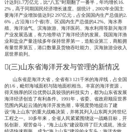
计达到
1.7
万亿元，比“八五”时期翻了一番半，年均增长
16.
2%
，高于同期国民经济增长速度。据统计，
2002
年全国主
要海洋产业增加值达到
2 297
亿元，占全国国内生产总值的
2.
6%
，占沿海
11
个省
(
市、区
)
国内生产总值的
4.2%
。海水养
殖、海洋油气、滨海旅游、海洋医药、海水利用等新兴海洋
产业发展迅速，有力地带动了海洋经济的发展。我国海洋渔
业和盐业产量连续多年保持世界第一，造船业第三，商船拥
有量世界第五，港口数量及货物吞吐能力、滨海旅游业收入
居世界前列。
(
三
)
山东省海洋开发与管理的新情况
山东省是海洋大省，全省有
3 121
千米
的海岸线
，占全国
的
1/6
，毗邻海域面积与陆地面积相当。丰富的海洋资源，
得天独厚的区位优势以及较强的科技实力，都为山东省发展
海洋经济创造了有利条件。
1991
年，省委、省政府顺应世界
范围内风起云涌的海洋开发热潮，审视度势地提出了建
设“海上山东”的重大战略决策，并将其列入山东两大跨世纪
工程之一。
10
多年来，全省人民紧紧围绕这一战略目标，开
拓创新、艰苦奋斗，“海上山东”建设取得了巨大成就。渔业
经济快速膨胀，成为“海上山东”建设的火车头；海洋农牧