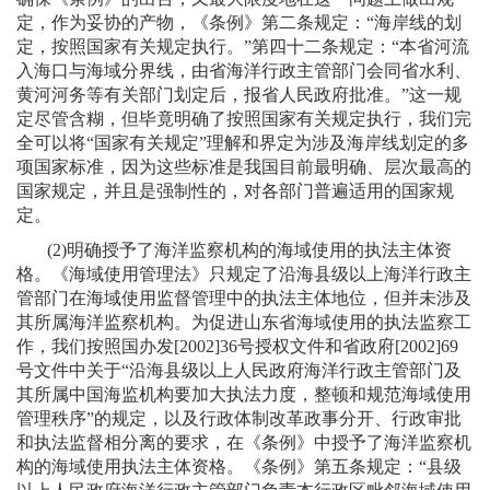
定，作为妥协的产物，《条例》第二条规定：“海岸线的划
定，按照国家有关规定执行。”第四十二条规定：“本省河流
入海口与海域分界线，由省海洋行政主管部门会同省水利、
黄河河务等有关部门划定后，报省人民政府批准。”这一规
定尽管含糊，但毕竟明确了按照国家有关规定执行，我们完
全可以将“国家有关规定”理解和界定为涉及海岸线划定的多
项国家标准，因为这些标准是我国目前最明确、层次最高的
国家规定，并且是强制性的，对各部门普遍适用的国家规
定。
(2)
明确授予了海洋监察机构的海域使用的执法主体资
格。《海域使用管理法》只规定了沿海县级以上海洋行政主
管部门在海域使用监督管理中的执法主体地位，但并未涉及
其所属海洋监察机构。为促进山东省海域使用的执法监察工
作，我们按照国办发
[2002]36
号授权文件和省政府
[2002]69
号文件中关于“沿海县级以上人民政府海洋行政主管部门及
其所属中国海监机构要加大执法力度，整顿和规范海域使用
管理秩序”的规定，以及行政体制改革政事分开、行政审批
和执法监督相分离的要求，在《条例》中授予了海洋监察机
构的海域使用执法主体资格。《条例》第五条规定：“县级