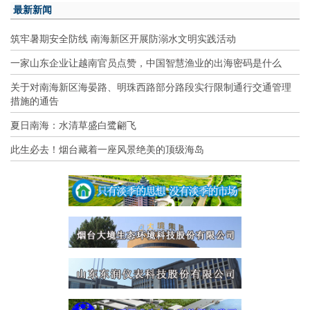
最新新闻
筑牢暑期安全防线 南海新区开展防溺水文明实践活动
一家山东企业让越南官员点赞，中国智慧渔业的出海密码是什么
关于对南海新区海晏路、明珠西路部分路段实行限制通行交通管理
措施的通告
夏日南海：水清草盛白鹭翩飞
此生必去！烟台藏着一座风景绝美的顶级海岛