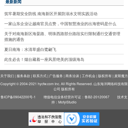
最新新闻
筑牢暑期安全防线 南海新区开展防溺水文明实践活动
一家山东企业让越南官员点赞，中国智慧渔业的出海密码是什么
关于对南海新区海晏路、明珠西路部分路段实行限制通行交通管理
措施的通告
夏日南海：水清草盛白鹭翩飞
此生必去！烟台藏着一座风景绝美的顶级海岛
关于我们
|
服务条款
|
联系方式
|
广告服务
|
商务洽谈
|
工作机会
|
版权所有
|
麦斯魔方
Copyright © 2004-2021 hycfw.com Inc. All Rights Reserved. 山东海洋网络科技有限
公司 版权所有
鲁ICP备09042200号-1
增值电信业务经营许可证：鲁B2-20120067
技术支
持：MofyiStudio