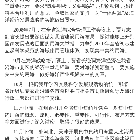
了重要批示，要求“既要积极，又要稳妥”，抓紧规划，提出
科学合理利用的意见，争取国家的支持，为“一体两翼”及海
洋经济发展战略的实施做出贡献。
2008
年
7
月，在全省海洋综合管理工作会议上，贾万志
副省长提出要深度谋划我省建设用海布局，探讨能够上升到
国家发展战略层面的用海大举措，力争到
2010
年全省初步建
立起科学规范的海域使用管理体系，实现集中集约用海。
9
月在海洋战略培训班上，贾省长强调海洋经济在我省
沿海市县区的经济中举足轻重，要对海洋资源整合，要实施
集中集约用海，做好海洋产业积聚集中的文章。
10
月，根据我厅学习实践科学发展观活动的统一部署，
省厅组织专家赴沿海各市踏勘并与相关市县政府领导及海洋
行政主管部门进行了交流。
11
月中旬，在烟台召开全省集中集约座谈会，对集中集
约用海的概念、原则、必要性、重要性、可行性、布局方式
等方面进行了深入讨论，取得了很好的效果。
11
月下旬，赴河北、天津开展集中集约用海重大政策调
研，实地考察了天津滨海新区、河北曹妃甸工业区等建设用