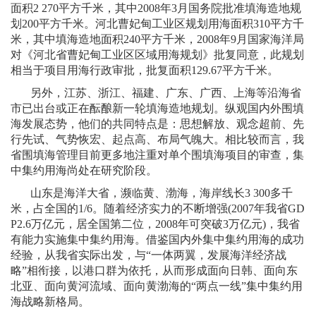
面积
2 270
平方千米，其中
2008
年
3
月国务院批准填海造地规
划
200
平方千米。河北曹妃甸工业区规划用海面积
310
平方千
米，其中填海造地面积
240
平方千米，
2008
年
9
月国家海洋局
对《河北省曹妃甸工业区区域用海规划》批复同意，此规划
相当于项目用海行政审批，批复面积
129.67
平方千米。
另外，江苏、浙江、福建、广东、广西、上海等沿海省
市已出台或正在酝酿新一轮填海造地规划。纵观国内外围填
海发展态势，他们的共同特点是：思想解放、观念超前、先
行先试、气势恢宏、起点高、布局气魄大。相比较而言，我
省围填海管理目前更多地注重对单个围填海项目的审查，集
中集约用海尚处在研究阶段。
山东是海洋大省，濒临黄、渤海，海岸线长
3 300
多千
米，占全国的
1/6
。随着经济实力的不断增强
(2007
年我省
GD
P2.6
万亿元，居全国第二位，
2008
年可突破
3
万亿元
)
，我省
有能力实施集中集约用海。借鉴国内外集中集约用海的成功
经验，从我省实际出发，与“一体两翼，发展海洋经济战
略”相衔接，以港口群为依托，从而形成面向日韩、面向东
北亚、面向黄河流域、面向黄渤海的“两点一线”集中集约用
海战略新格局。