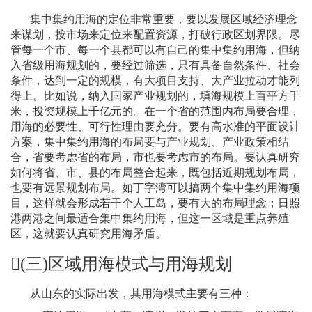
集中集约用海的定位非常重要，要以发展区域经济理念
来谋划，按市场来定位来配置资源，打破行政区划界限。尽
管每一个市、每一个县都可以有自己的集中集约用海，但纳
入省级用海规划的，要经过筛选，只有具备自然条件、社会
条件，达到一定的规模，有大项目支持、大产业拉动才能列
得上。比如说，纳入国家产业规划的，填海规模上百平方千
米，投资规模上千亿元的。在一个省的范围内布局要合理，
用海的必要性、可行性理由要充分。要有高水准的平面设计
方案，集中集约用海的布局要与产业规划、产业政策相结
合，省要考虑省的布局，市也要考虑市的布局。要认真研究
如何将省、市、县的布局整合起来，既包括近期规划布局，
也要有远景规划布局。如丁字湾可以搞两个集中集约用海项
目，这样就会形成若干个人工岛，要有大的布局理念；日照
港两港之间最适合集中集约用海，但这一区域是重点养殖
区，这就要认真研究用海矛盾。
(
三
)
区域用海模式与用海规划
从山东的实际出发，其用海模式主要有三种：