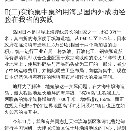
(
二
)
实施集中集约用海是国内外成功经
验在我省的实践
岛国日本是世界上海岸线最长的国家之一，约
3.3
万千
米
，其曲折的海岸便于填海造地。从
1945
年至
1975
年，日本
政府在临海填海造地
11.8
万公顷
(
相当于两个新加坡的面
积
)
，统一进行工业布局，将炼油、石油化工、钢铁和造船
等资源消耗型联合企业配置于东京湾以南的沿太平洋带状工
业地带上，使原料码头与产品码头成为工厂的一部分，减少
了中转运输费用，并据此调整工业布局，向临海集中。现在
日本仍然保持着有序的围填海布局和较大的发展空间。
迪拜为了解决土地短缺这一实际问题，在大海中填海造
岛，最大程度地延长迪拜的海岸线。“棕榈岛”工程竣工后，
阿联酋的海岸线将增加近
1 000
千米
，增幅超过
166%
。而正
在规划和进行中的“世界地图岛”和“太阳系岛”项目也正在如
火如荼的展开中。
今年
11
月，我和有关同志赴天津滨海新区和河北曹妃甸
进行学习调研。天津滨海新区位于环渤海地区的中心，规划