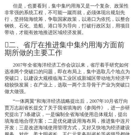
但是，也要看到，集中集约用海又是一个复杂、政策性
非常强的系统工程，不可能一蹴而就，必须体现出规划先
行，坚持陆海统筹，争取国家政策，以港口为依托，以整合
钢铁、石化、造船、港口等为导向，打破行政区划，用项目
带动，才能有效地推进区域经济发展。

二、省厅在推进集中集约用海方面前
期所做的主要工作
2007
年全省海洋经济工作会议以来，省厅着手研究如何
选准两个突破口的问题，即在布局上，集中选取几个地点为
突破口，以建设大规模临海工业区或新城区带动地方经济平
稳较快发展；在产业上，选取一两个主导骨干产业为突破口
做大做强。
“一体两翼”和海洋经济战略提出后，
2007
年
10
月省厅向
贾万志副省长提交了关于我省填海的《参阅件》，进一步研
究提出了
3
条建议，一是编制全省海域使用总体规划，提出
填海造地合理方案；二是优化建设用海布局，推进集中连片
开发；三是改进海域使用管理方式，又好又快地为经济建设
服务。对此，姜大明省长、王仁元常务副省长等省领导都做