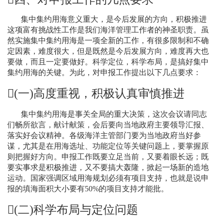
集中集约用海意义重大，是今后发展的方向，积极推进
这项富有挑战性工作是我们海洋管理工作者的神圣职责。虽
然实施集中集约用海是一项全新的工作，有很多限制和不确
定因素，难度很大，但是既然是今后发展方向，难度再大也
要做，而且一定要做好。科学定位，科学布局，是搞好集中
集约用海的关键。为此，对申报工作提出以下几点要求：
(
一
)
高度重视，积极认真审慎推进
集中集约用海是事关全局的重大决策，这次会议请同志
们畅所欲言，献计献策，会后要向当地政府主要领导汇报、
落实好会议精神。各级海洋主管部门要为当地政府当好参
谋，尤其是在用海选址、功能定位等关键问题上，要掌握原
则把握好方向。申报工作既要立足当前，又要着眼长远；既
要实事求是积极推进，又不要搞大轰隆，掀起一场新的造地
运动。国家强调区域用海规划必须有项目支持，也就是说申
报的填海面积大小要有
50%
的项目支持才能批。
(
二
)
科学布局与定位问题