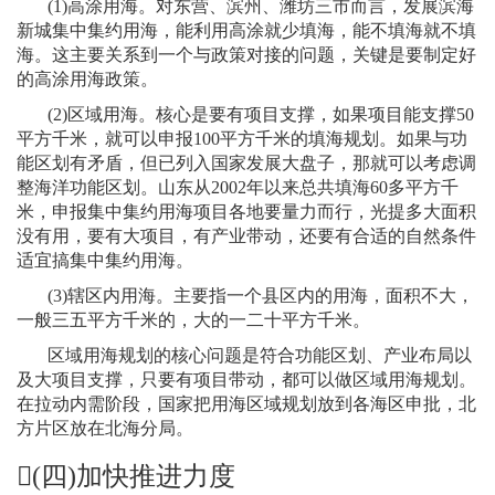
(1)
高涂用海。对东营、滨州、潍坊三市而言，发展滨海
新城集中集约用海，能利用高涂就少填海，能不填海就不填
海。这主要关系到一个与政策对接的问题，关键是要制定好
的高涂用海政策。
(2)
区域用海。核心是要有项目支撑，如果项目能支撑
50
平方千米，就可以申报
100
平方千米的填海规划。如果与功
能区划有矛盾，但已列入国家发展大盘子，那就可以考虑调
整海洋功能区划。山东从
2002
年以来总共填海
60
多平方千
米，申报集中集约用海项目各地要量力而行，光提多大面积
没有用，要有大项目，有产业带动，还要有合适的自然条件
适宜搞集中集约用海。
(3)
辖区内用海。主要指一个县区内的用海，面积不大，
一般三五平方千米的，大的一二十平方千米。
区域用海规划的核心问题是符合功能区划、产业布局以
及大项目支撑，只要有项目带动，都可以做区域用海规划。
在拉动内需阶段，国家把用海区域规划放到各海区申批，北
方片区放在北海分局。
(
四
)
加快推进力度