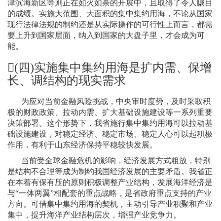
津滨海新区等则正在如火如荼的开展中，且取得了令人瞩目
的成绩。实施大范围、大面积的集中集约用海，不论从国家
现行法律法规的制约还是从实际操作的可行性上而言，都需
要上升到国家层面，纳入到国家的大盘子里，才会成为可
能。
(
四
)
实施集中集约用海是扩内需、保增
长、调结构的现实需求
为应对当前金融风险挑战，中央审时度势，及时采取积
极的财政政策、拉动内需、扩大基础设施建设等一系列重要
决策部署。这个形势下，我省施行集中集约用海可以拉动基
础设施建设，对稳定经济、稳定市场、稳定人心可以起积极
作用，有利于山东经济保持平稳较快发展。
当前受全球金融危机的影响，经济发展方式粗放，特别
是结构不合理等成为制约我国经济发展的主要矛盾。我省正
在本着有保有压的原则积极调整产业结构，发展海洋经济是
与“一体两翼”相配套的重点战略，是省政府重点支持的产业
方向。可借集中集约用海的契机，主动引导产业积聚和产业
集中，提升海洋产业结构层次，增强产业竞争力。