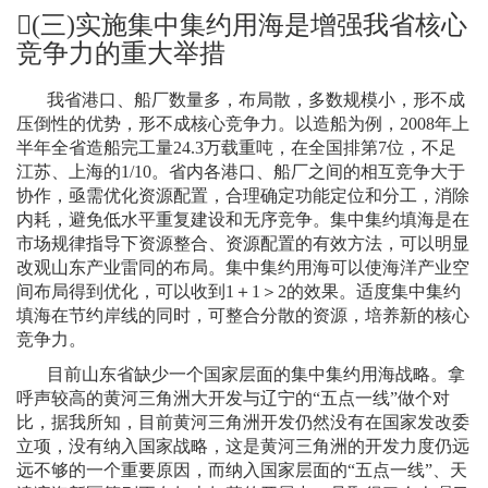
(
三
)
实施集中集约用海是增强我省核心
竞争力的重大举措
我省港口、船厂数量多，布局散，多数规模小，形不成
压倒性的优势，形不成核心竞争力。以造船为例，
2008
年上
半年全省造船完工量
24.3
万载重吨，在全国排第
7
位，不足
江苏、上海的
1/10
。省内各港口、船厂之间的相互竞争大于
协作，亟需优化资源配置，合理确定功能定位和分工，消除
内耗，避免低水平重复建设和无序竞争。集中集约填海是在
市场规律指导下资源整合、资源配置的有效方法，可以明显
改观山东产业雷同的布局。集中集约用海可以使海洋产业空
间布局得到优化，可以收到
1
＋
1
＞
2
的效果。适度集中集约
填海在节约岸线的同时，可整合分散的资源，培养新的核心
竞争力。
目前山东省缺少一个国家层面的集中集约用海战略。拿
呼声较高的黄河三角洲大开发与辽宁的“五点一线”做个对
比，据我所知，目前黄河三角洲开发仍然没有在国家发改委
立项，没有纳入国家战略，这是黄河三角洲的开发力度仍远
远不够的一个重要原因，而纳入国家层面的“五点一线”、天