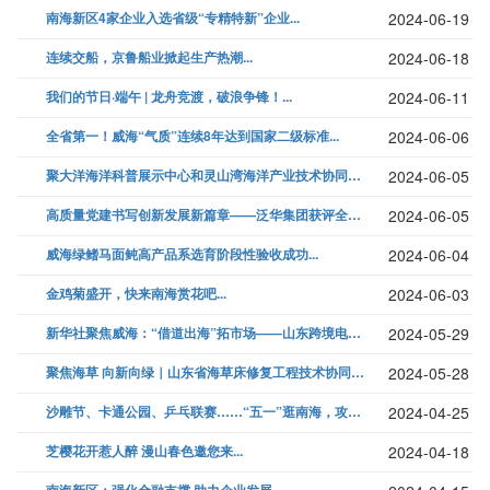
南海新区4家企业入选省级“专精特新”企业...
2024-06-19
连续交船，京鲁船业掀起生产热潮...
2024-06-18
我们的节日·端午 | 龙舟竞渡，破浪争锋！...
2024-06-11
全省第一！威海“气质”连续8年达到国家二级标准...
2024-06-06
聚大洋海洋科普展示中心和灵山湾海洋产业技术协同创新交流中心迎来百人实习...
2024-06-05
高质量党建书写创新发展新篇章——泛华集团获评全国工程建设企业党建工作优...
2024-06-05
威海绿鳍马面鲀高产品系选育阶段性验收成功...
2024-06-04
金鸡菊盛开，快来南海赏花吧...
2024-06-03
新华社聚焦威海：“借道出海”拓市场——山东跨境电商出口新模式运行见闻...
2024-05-29
聚焦海草 向新向绿｜山东省海草床修复工程技术协同创新中心专家咨询委员会...
2024-05-28
沙雕节、卡通公园、乒乓联赛……“五一”逛南海，攻略来啦...
2024-04-25
芝樱花开惹人醉 漫山春色邀您来...
2024-04-18