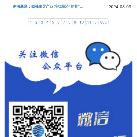
南海新区：做强主导产业 培壮经济“筋骨”...
2024-03-06
1
2
3
4
5
6
7
8
9
10
11
>
806