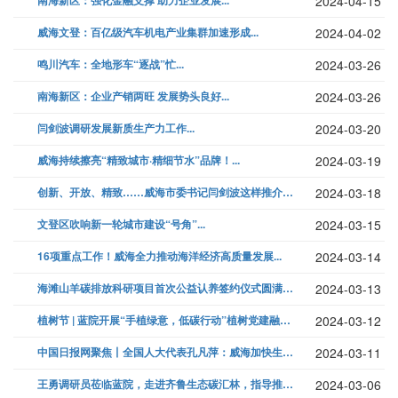
南海新区：强化金融支撑 助力企业发展...
2024-04-15
威海文登：百亿级汽车机电产业集群加速形成...
2024-04-02
鸣川汽车：全地形车“逐战”忙...
2024-03-26
南海新区：企业产销两旺 发展势头良好...
2024-03-26
闫剑波调研发展新质生产力工作...
2024-03-20
威海持续擦亮“精致城市·精细节水”品牌！...
2024-03-19
创新、开放、精致……威海市委书记闫剑波这样推介威海...
2024-03-18
文登区吹响新一轮城市建设“号角”...
2024-03-15
16项重点工作！威海全力推动海洋经济高质量发展...
2024-03-14
海滩山羊碳排放科研项目首次公益认养签约仪式圆满成功！...
2024-03-13
植树节 | 蓝院开展“手植绿意，低碳行动”植树党建融合活动...
2024-03-12
中国日报网聚焦丨全国人大代表孔凡萍：威海加快生态“高颜值”转化为游客“...
2024-03-11
王勇调研员莅临蓝院，走进齐鲁生态碳汇林，指导推动绿色发展新篇章！...
2024-03-06