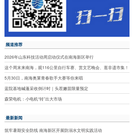
频道推荐
2026年山东科技活动周启动仪式在南海新区举行
这个周末来南海，观116公里自行车赛、赏文艺晚会、逛非遗市集！
5月30日，南海奥莱青春歌手大赛等你来唱
蓝院基地碱蓬采收倒计时｜头茬嫩苗限量预定
森荣电机：小电机“转”出大市场
最新新闻
筑牢暑期安全防线 南海新区开展防溺水文明实践活动