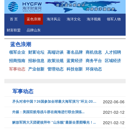
首 页
蓝色浪潮
海洋风云
海洋文化
海洋视频
领军人物
财富联盟
品牌山东
蓝色浪潮
领军企业
财富论坛
高端访谈
著名品牌
商机信息
人才招聘
招商指南
招标信息
政策法规
蓝黄经济
商务平台
区域经济
军事动态
产业创新
管理动态
科技创新
环保动态
军事动态
矛头对准中国？26国参加全球最大海军演习“环太-2022”，从6月29...
2022-06-06
外媒：美国双航母战斗群在南海进行联合演练...
2021-02-12
解放军两大天团硬核拜年 “山东舰”最新全景图曝光！...
2021-02-12