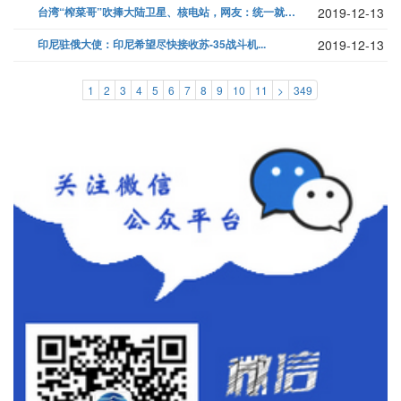
台湾“榨菜哥”吹捧大陆卫星、核电站，网友：统一就能有...
2019-12-13
印尼驻俄大使：印尼希望尽快接收苏-35战斗机...
2019-12-13
1
2
3
4
5
6
7
8
9
10
11
>
349