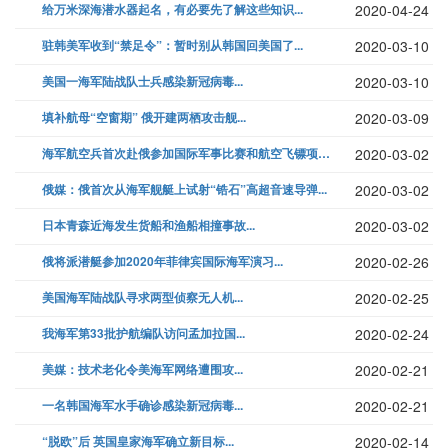
给万米深海潜水器起名，有必要先了解这些知识...
2020-04-24
驻韩美军收到“禁足令”：暂时别从韩国回美国了...
2020-03-10
美国一海军陆战队士兵感染新冠病毒...
2020-03-10
填补航母“空窗期” 俄开建两栖攻击舰...
2020-03-09
海军航空兵首次赴俄参加国际军事比赛和航空飞镖项目...
2020-03-02
​俄媒：俄首次从海军舰艇上试射“锆石”高超音速导弹...
2020-03-02
日本青森近海发生货船和渔船相撞事故...
2020-03-02
俄将派潜艇参加2020年菲律宾国际海军演习...
2020-02-26
美国海军陆战队寻求两型侦察无人机...
2020-02-25
我海军第33批护航编队访问孟加拉国...
2020-02-24
美媒：技术老化令美海军网络遭围攻...
2020-02-21
一名韩国海军水手确诊感染新冠病毒...
2020-02-21
“脱欧”后 英国皇家海军确立新目标...
2020-02-14