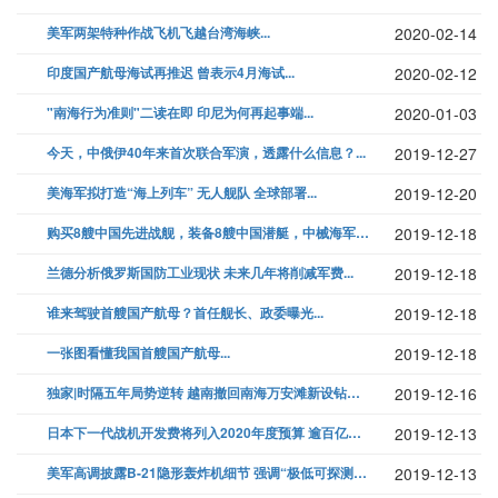
美军两架特种作战飞机飞越台湾海峡...
2020-02-14
印度国产航母海试再推迟 曾表示4月海试...
2020-02-12
"南海行为准则"二读在即 印尼为何再起事端...
2020-01-03
今天，中俄伊40年来首次联合军演，透露什么信息？...
2019-12-27
美海军拟打造“海上列车” 无人舰队 全球部署...
2019-12-20
购买8艘中国先进战舰，装备8艘中国潜艇，中械海军力量如何？...
2019-12-18
兰德分析俄罗斯国防工业现状 未来几年将削减军费...
2019-12-18
谁来驾驶首艘国产航母？首任舰长、政委曝光...
2019-12-18
一张图看懂我国首艘国产航母...
2019-12-18
独家|时隔五年局势逆转 越南撤回南海万安滩新设钻井平台...
2019-12-16
日本下一代战机开发费将列入2020年度预算 逾百亿日元...
2019-12-13
美军高调披露B-21隐形轰炸机细节 强调“极低可探测性”...
2019-12-13