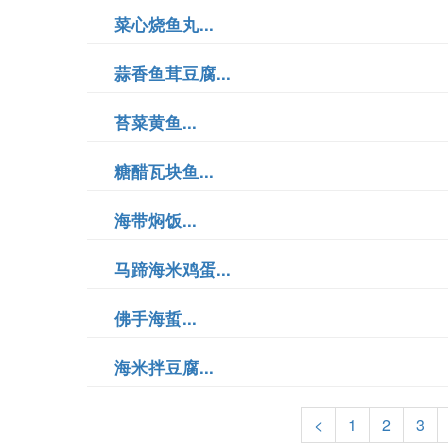
菜心烧鱼丸...
蒜香鱼茸豆腐...
苔菜黄鱼...
糖醋瓦块鱼...
海带焖饭...
马蹄海米鸡蛋...
佛手海蜇...
海米拌豆腐...
<
1
2
3