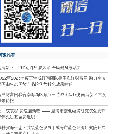
频道推荐
南海新区：“羽”动邻里展风采 全民健身添活力
2022至2025年度王诗成顾问团队携手海洋财富网 助力南海
新区由生态优势向品牌优势转化成果综述
海洋财富网联合南海新区顾问王诗成团队服务南海新区年度
成果简报
七一获表彰 党建启新程 —— 威海市蓝色经济研究院党支部
获评先进基层党组织！
深耕滨海生态・共筑蓝色发展 | 威海市蓝色经济研究院开展
七一联合主题党日活动