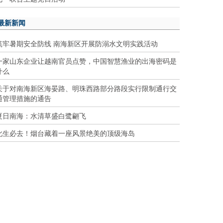
最新新闻
筑牢暑期安全防线 南海新区开展防溺水文明实践活动
一家山东企业让越南官员点赞，中国智慧渔业的出海密码是
什么
关于对南海新区海晏路、明珠西路部分路段实行限制通行交
通管理措施的通告
夏日南海：水清草盛白鹭翩飞
此生必去！烟台藏着一座风景绝美的顶级海岛