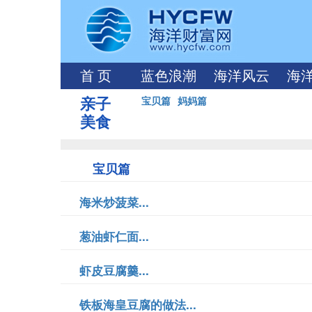
首 页
蓝色浪潮
海洋风云
海
亲子
宝贝篇
妈妈篇
美食
宝贝篇
海米炒菠菜...
葱油虾仁面...
虾皮豆腐羹...
铁板海皇豆腐的做法...