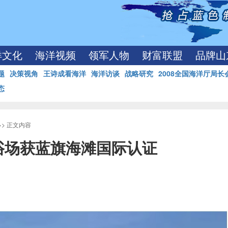
洋文化
海洋视频
领军人物
财富联盟
品牌山
题
决策视角
王诗成看海洋
海洋访谈
战略研究
2008全国海洋厅局长
态
>> 正文内容
浴场获蓝旗海滩国际认证