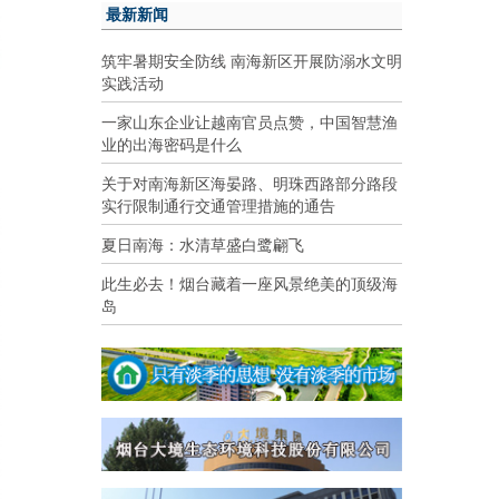
最新新闻
筑牢暑期安全防线 南海新区开展防溺水文明
实践活动
一家山东企业让越南官员点赞，中国智慧渔
业的出海密码是什么
关于对南海新区海晏路、明珠西路部分路段
实行限制通行交通管理措施的通告
夏日南海：水清草盛白鹭翩飞
此生必去！烟台藏着一座风景绝美的顶级海
岛