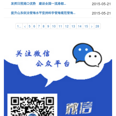
发挥日照港口优势 建设全国一流港都...
2015-05-21
提升山东依法管海水平坚持科学管海规范管海...
2015-05-21
1...
<
5
6
7
8
9
10
11
12
13
14
15
>
28