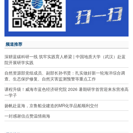
频道推荐
深耕蓝碳科研一线 筑牢实践育人桥梁 | 中国地质大学（武汉）赴蓝
院开展研学实践
自然资源部党组成员、副部长孙书贤：扎实做好新一轮海洋综合调
查、生态保护修复、自然灾害监测预警等重点工作
课程升级！威海市蓝色经济研究院 2026 暑期研学首营迎来东营准高
一学子
扬帆赴蓝海，京鲁船业建造的MR化学品船顺利交付
一封感谢信点赞温情南海