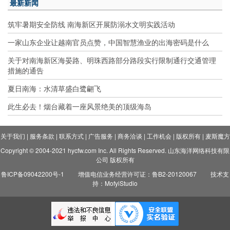
最新新闻
筑牢暑期安全防线 南海新区开展防溺水文明实践活动
一家山东企业让越南官员点赞，中国智慧渔业的出海密码是什么
关于对南海新区海晏路、明珠西路部分路段实行限制通行交通管理
措施的通告
夏日南海：水清草盛白鹭翩飞
此生必去！烟台藏着一座风景绝美的顶级海岛
关于我们
|
服务条款
|
联系方式
|
广告服务
|
商务洽谈
|
工作机会
|
版权所有
|
麦斯魔方
Copyright © 2004-2021 hycfw.com Inc. All Rights Reserved. 山东海洋网络科技有限
公司 版权所有
鲁ICP备09042200号-1
增值电信业务经营许可证：鲁B2-20120067
技术支
持：MofyiStudio