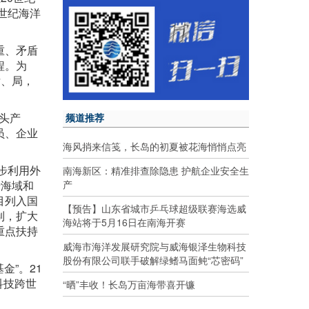
世纪海洋
重、矛盾
程。为
厅、局，
龙头产
频道推荐
员、企业
海风捎来信笺，长岛的初夏被花海悄悄点亮
步利用外
南海新区：精准排查除隐患 护航企业安全生
产
行海域和
目列入国
【预告】山东省城市乒乓球超级联赛海选威
制，扩大
海站将于5月16日在南海开赛
重点扶持
威海市海洋发展研究院与威海银泽生物科技
股份有限公司联手破解绿鳍马面鲀“芯密码”
金”。21
科技跨世
“晒”丰收！长岛万亩海带喜开镰