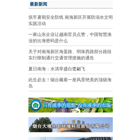
最新新闻
筑牢暑期安全防线 南海新区开展防溺水文明
实践活动
一家山东企业让越南官员点赞，中国智慧渔
业的出海密码是什么
关于对南海新区海晏路、明珠西路部分路段
实行限制通行交通管理措施的通告
夏日南海：水清草盛白鹭翩飞
此生必去！烟台藏着一座风景绝美的顶级海
岛