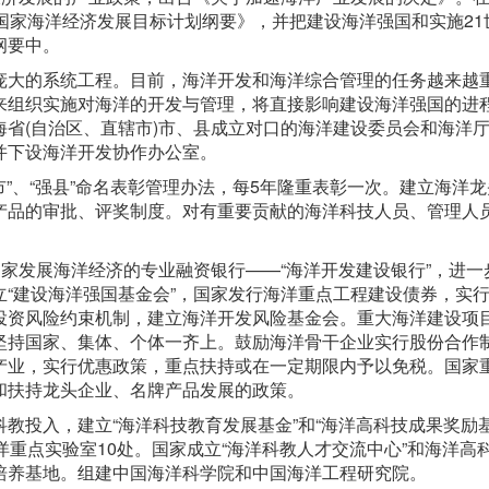
国家海洋经济发展目标计划纲要》，并把建设海洋强国和实施21
纲要中。
庞大的系统工程。目前，海洋开发和海洋综合管理的任务越来越
来组织实施对海洋的开发与管理，将直接影响建设海洋强国的进
省(自治区、直辖市)市、县成立对口的海洋建设委员会和海洋
并下设海洋开发协作办公室。
市”、“强县”命名表彰管理办法，每5年隆重表彰一次。建立海洋
产品的审批、评奖制度。对有重要贡献的海洋科技人员、管理人
国家发展海洋经济的专业融资银行——“海洋开发建设银行”，进一
“建设海洋强国基金会”，国家发行海洋重点工程建设债券，实
投资风险约束机制，建立海洋开发风险基金会。重大海洋建设项
坚持国家、集体、个体一齐上。鼓励海洋骨干企业实行股份合作
产业，实行优惠政策，重点扶持或在一定期限内予以免税。国家
和扶持龙头企业、名牌产品发展的政策。
教投入，建立“海洋科技教育发展基金”和“海洋高科技成果奖励基
洋重点实验室10处。国家成立“海洋科教人才交流中心”和海洋高
培养基地。组建中国海洋科学院和中国海洋工程研究院。