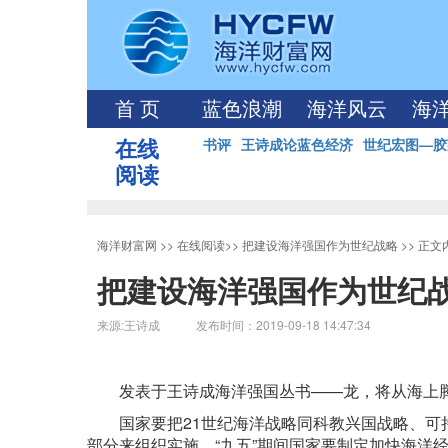
首 页
蓝色浪潮
海洋风云
海
在线
书评
王诗成论蓝色经济
世纪宏图—胶
阅读
海洋财富网
>>
在线阅读
>>
把建设海洋强国作为世纪战略
>> 正文
把建设海洋强国作为世纪
来源:王诗成 发布时间：2019-09-18 14:47:34
发表于王诗成海洋强国丛书——龙，将从海上
国家要把21世纪海洋战略同科教兴国战略、
部分来组织实施。“九五”期间国家要制定加快海洋