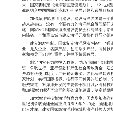
末，国家要制定《海洋强国建设规划》、《21世纪
战略纳入中国国民经济和社会发展计划和远景目标
加强海洋管理部门建设。建设海洋强国是一个
越来越突出，没有一个强有力的海洋综合管理部门
此，国家应组建国家海洋建设委员会和海洋部，沿海
内陆省、市和重点城市建立海洋开发协作领导小组
建立激励机制。国家制定海洋经济“强省”、“强
业、龙头企业、名牌产品、创汇拳头产品、高科技
家和领导干部进行重奖，并授予荣誉称号。
制定切实有力的投入政策。“九五”期间可组建
资，争取世行、亚行贷款和筹集社会闲散资金。建立
资源有偿使用制度，广开资金来源。强化海洋建设
家计划，实行国际招标。推行不同种类的股份制，
融资渠道，对海洋开发的主要骨干项目以及高科技
和加强海洋经济产业群的基础设施建设，制定鼓励
加大海洋科技和海洋教育力度。国家增加海洋科
世纪初争取新建全国重点海洋大学2～3处，新建海
纪人才库。建立国家级海洋科技城和海洋科教人才