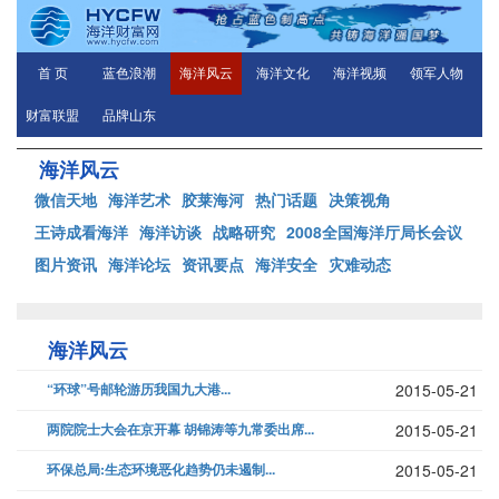
首 页
蓝色浪潮
海洋风云
海洋文化
海洋视频
领军人物
财富联盟
品牌山东
海洋风云
微信天地
海洋艺术
胶莱海河
热门话题
决策视角
王诗成看海洋
海洋访谈
战略研究
2008全国海洋厅局长会议
图片资讯
海洋论坛
资讯要点
海洋安全
灾难动态
海洋风云
“环球”号邮轮游历我国九大港...
2015-05-21
两院院士大会在京开幕 胡锦涛等九常委出席...
2015-05-21
环保总局:生态环境恶化趋势仍未遏制...
2015-05-21