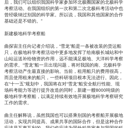
后，我们可以组织我国科学家参加环北极圈国家的北极科学
考察活动。在我国组织的第一次和第二次北极科考活动中也
曾经吸纳过别国的科学家。所以说，我国和其他国家的合作
基础还是不错的。”
新建极地科学考察船
曲探宙主任向记者介绍说，“雪龙”船是一条被改装的货运船
只，在极地科学考察活动中更多地发挥了给南极长城站和中
山站运送补给物资的作用，远不能满足极地、大洋科学考察
的需求。“雪龙”船一旦出现问题，将对我国的南、北极科学
考察活动产生最直接的影响。当前，租用船只的费用很高，
而且使用租来的船只，一些科研项目根本无法进行。因此，
在“十一五”规划中，我国将在对“雪龙”船安全航行性能、现
场科考能力等进行提升改造的同时，新建一艘8000吨级的
极地科学考察船，以满足持续有效地开展极地科学考察研究
工作的需求。
曲主任解释说，虽然我国也可以搭乘别国的考察船开展极地
活动，实现共同提高、成果共享的国际合作，但是这种合作
应该是互惠互利的，我们也应该为国外科学家参与我国的科