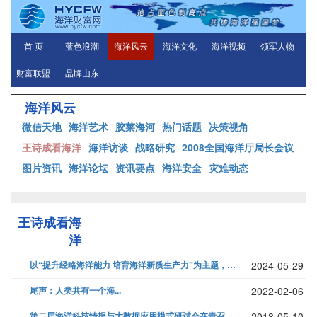
首 页
蓝色浪潮
海洋风云
海洋文化
海洋视频
领军人物
财富联盟
品牌山东
海洋风云
微信天地
海洋艺术
胶莱海河
热门话题
决策视角
王诗成看海洋
海洋访谈
战略研究
2008全国海洋厅局长会议
图片资讯
海洋论坛
资讯要点
海洋安全
灾难动态
王诗成看海
洋
以“提升经略海洋能力 培育海洋新质生产力”为主题，2024“崂山问海”...
2024-05-29
尾声：人类共有一个海...
2022-02-06
第二届海洋科技情报与大数据应用模式研讨会在青召开...
2018-05-10