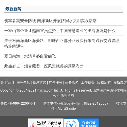
最新新闻
筑牢暑期安全防线 南海新区开展防溺水文明实践活动
一家山东企业让越南官员点赞，中国智慧渔业的出海密码是什么
关于对南海新区海晏路、明珠西路部分路段实行限制通行交通管理
措施的通告
夏日南海：水清草盛白鹭翩飞
此生必去！烟台藏着一座风景绝美的顶级海岛
关于我们
|
服务条款
|
联系方式
|
广告服务
|
商务洽谈
|
工作机会
|
版权所有
|
麦斯魔方
Copyright © 2004-2021 hycfw.com Inc. All Rights Reserved. 山东海洋网络科技有限
公司 版权所有
鲁ICP备09042200号-1
增值电信业务经营许可证：鲁B2-20120067
技术支
持：MofyiStudio