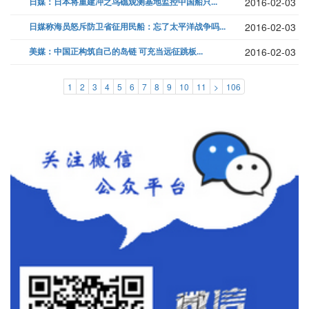
日媒：日本将重建冲之鸟礁观测基地监控中国船只...
2016-02-03
日媒称海员怒斥防卫省征用民船：忘了太平洋战争吗...
2016-02-03
美媒：中国正构筑自己的岛链 可充当远征跳板...
2016-02-03
1
2
3
4
5
6
7
8
9
10
11
>
106