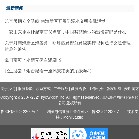
最新新闻
筑牢暑期安全防线 南海新区开展防溺水文明实践活动
一家山东企业让越南官员点赞，中国智慧渔业的出海密码是什么
关于对南海新区海晏路、明珠西路部分路段实行限制通行交通管理
措施的通告
夏日南海：水清草盛白鹭翩飞
此生必去！烟台藏着一座风景绝美的顶级海岛
关于我们
|
服务条款
|
联系方式
|
广告服务
|
商务洽谈
|
工作机会
|
版权所有
|
麦斯魔方
Copyright © 2004-2021 hycfw.com Inc. All Rights Reserved. 山东海洋网络科技有限
公司 版权所有
鲁ICP备09042200号-1
增值电信业务经营许可证：鲁B2-20120067
技术支
持：MofyiStudio