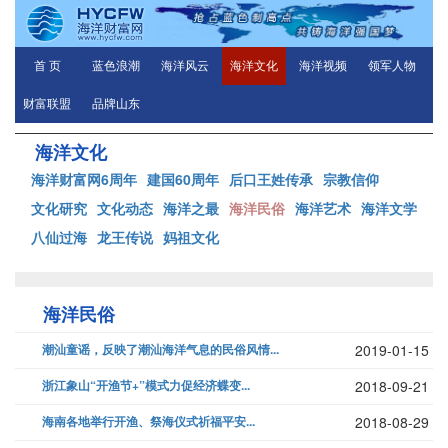
首 页
蓝色浪潮
海洋风云
海洋文化
海洋视频
领军人物
财富联盟
品牌山东
海洋文化
海洋财富网6周年
建国60周年
后口王姓传承
宗教信仰
文化研究
文化动态
海洋之最
海洋民俗
海洋艺术
海洋文学
八仙过海
龙王传说
妈祖文化
海洋民俗
潮汕童谣，反映了潮汕海洋气息的民俗风情...
2019-01-15
浙江象山“开渔节+”模式力促经济蝶变...
2018-09-21
海南各地举行开渔、祭海仪式祈福平安...
2018-08-29