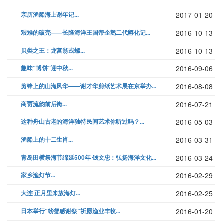
亲历渔船海上谢年记...
2017-01-20
艰难的破壳——长隆海洋王国帝企鹅二代孵化记...
2016-10-13
贝类之王：龙宫翁戎螺...
2016-10-13
趣味“博饼”迎中秋...
2016-09-06
剪锋上的山海风华——谢才华剪纸艺术展在京举办...
2016-08-08
商贾流韵前后街...
2016-07-21
这种舟山古老的海洋独特民间艺术你听过吗？...
2016-05-03
渔船上的十二生肖...
2016-03-31
青岛田横祭海节绵延500年 钱文忠：弘扬海洋文化...
2016-03-24
家乡渔灯节...
2016-02-29
大连 正月里来放海灯...
2016-02-25
日本举行“螃蟹感谢祭”祈愿渔业丰收...
2016-01-20