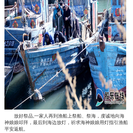
放好祭品,一家人再到渔船上祭船、祭海，虔诚地向海
神娘娘叩拜，最后到海边放灯，祈求海神娘娘用灯指引渔船
平安返航。