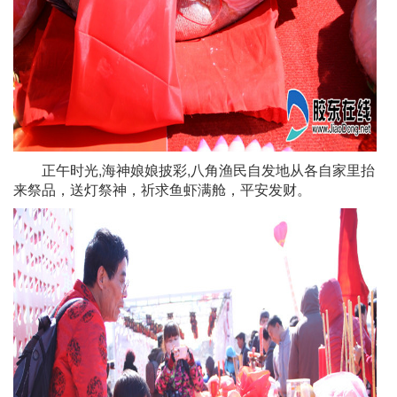
正午时光,海神娘娘披彩,八角渔民自发地从各自家里抬
来祭品，送灯祭神，祈求鱼虾满舱，平安发财。