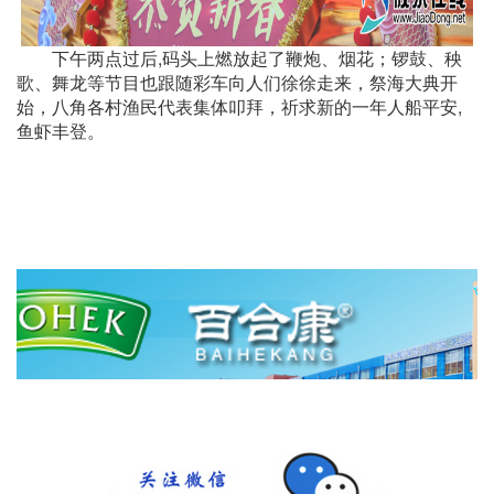
下午两点过后,码头上燃放起了鞭炮、烟花；锣鼓、秧
歌、舞龙等节目也跟随彩车向人们徐徐走来，祭海大典开
始，八角各村渔民代表集体叩拜，祈求新的一年人船平安,
鱼虾丰登。