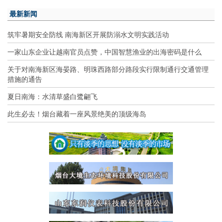
最新新闻
筑牢暑期安全防线 南海新区开展防溺水文明实践活动
一家山东企业让越南官员点赞，中国智慧渔业的出海密码是什么
关于对南海新区海晏路、明珠西路部分路段实行限制通行交通管理
措施的通告
夏日南海：水清草盛白鹭翩飞
此生必去！烟台藏着一座风景绝美的顶级海岛