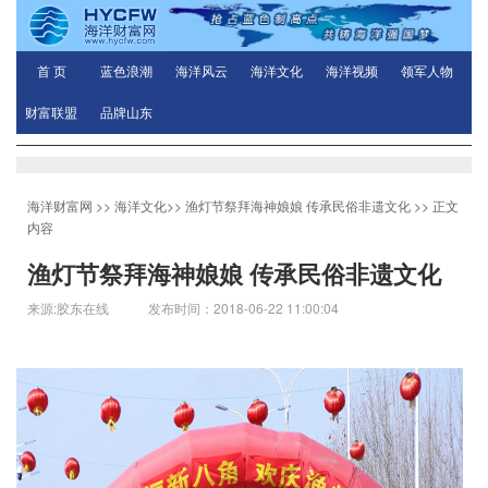
首 页
蓝色浪潮
海洋风云
海洋文化
海洋视频
领军人物
财富联盟
品牌山东
海洋财富网
>>
海洋文化
>>
渔灯节祭拜海神娘娘 传承民俗非遗文化
>> 正文
内容
渔灯节祭拜海神娘娘 传承民俗非遗文化
来源:胶东在线 发布时间：2018-06-22 11:00:04