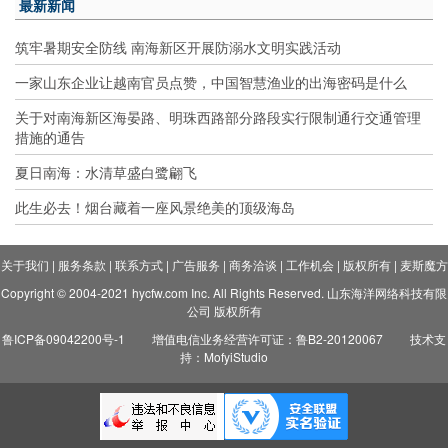
最新新闻
筑牢暑期安全防线 南海新区开展防溺水文明实践活动
一家山东企业让越南官员点赞，中国智慧渔业的出海密码是什么
关于对南海新区海晏路、明珠西路部分路段实行限制通行交通管理
措施的通告
夏日南海：水清草盛白鹭翩飞
此生必去！烟台藏着一座风景绝美的顶级海岛
关于我们
|
服务条款
|
联系方式
|
广告服务
|
商务洽谈
|
工作机会
|
版权所有
|
麦斯魔方
Copyright © 2004-2021 hycfw.com Inc. All Rights Reserved. 山东海洋网络科技有限
公司 版权所有
鲁ICP备09042200号-1
增值电信业务经营许可证：鲁B2-20120067
技术支
持：MofyiStudio