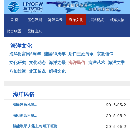
首 页
蓝色浪潮
海洋风云
海洋文化
海洋视频
领军人物
财富联盟
品牌山东
海洋文化
海洋财富网6周年
建国60周年
后口王姓传承
宗教信仰
文化研究
文化动态
海洋之最
海洋民俗
海洋艺术
海洋文学
八仙过海
龙王传说
妈祖文化
海洋民俗
渔民娱乐风俗...
2015-05-21
海阳渔民习俗...
2015-05-21
船能靠岸 人能上岛 旺丁旺财...
2015-05-21