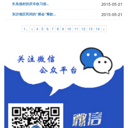
长岛渔村的庆丰收习俗...
2015-05-21
东沙渔区民间的“摇会”筹款...
2015-05-21
1...
<
4
5
6
7
8
9
10
11
12
13
14
>