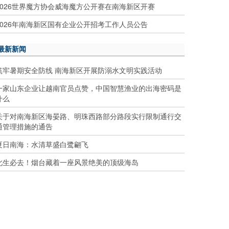
2026世界魔方协会威海魔方公开赛在南海新区开赛
2026年南海新区国有企业公开招考工作人员公告
最新新闻
筑牢暑期安全防线 南海新区开展防溺水文明实践活动
一家山东企业让越南官员点赞，中国智慧渔业的出海密码是
什么
关于对南海新区海晏路、明珠西路部分路段实行限制通行交
通管理措施的通告
夏日南海：水清草盛白鹭翩飞
此生必去！烟台藏着一座风景绝美的顶级海岛