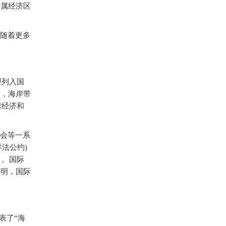
专属经济区
随着更多
理列入国
出，海岸带
球经济和
会等一系
法公约)
》。国际
表明，国际
表了“海