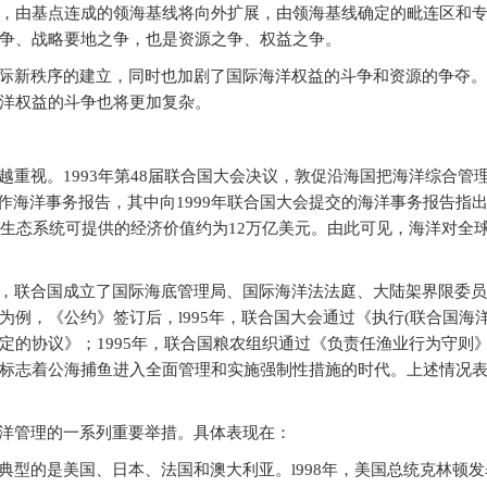
，由基点连成的领海基线将向外扩展，由领海基线确定的毗连区和
争、战略要地之争，也是资源之争、权益之争。
际新秩序的建立，同时也加剧了国际海洋权益的斗争和资源的争夺。
洋权益的斗争也将更加复杂。
重视。1993年第48届联合国大会决议，敦促沿海国把海洋综合管
大作海洋事务报告，其中向1999年联合国大会提交的海洋事务报告指
地生态系统可提供的经济价值约为12万亿美元。由此可见，海洋对全
，联合国成立了国际海底管理局、国际海洋法法庭、大陆架界限委员
例，《公约》签订后，l995年，联合国大会通过《执行(联合国海洋
定的协议》；1995年，联合国粮农组织通过《负责任渔业行为守则
标志着公海捕鱼进入全面管理和实施强制性措施的时代。上述情况
洋管理的一系列重要举措。具体表现在：
型的是美国、日本、法国和澳大利亚。l998年，美国总统克林顿发