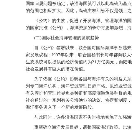
国家归属问题被确定，该沿海国就可以以此岛礁为基点
的范围也相应扩大。因此，岛礁主权纠纷不仅是领土之
《公约》的生效，促进了开发海洋、管理海洋的国
的国家批准《公约》，海洋资源的争夺将更加激烈，海
(
二)国际社会海洋管理的发展趋势
自《公约》签署以来，联合国对国际海洋事务越来越
家发展议程；l997年以来，联合国秘书长每年都向联
生态系统可以提供的经济价值约为21万亿美元，而陆
社会发展具有巨大的潜在价值。
为了依据《公约》协调各国与海洋有关的利益关系
列专门海洋机构，海洋资源管理日趋严格。以渔业资源为
有关养护和管理跨界鱼类种群和高度洄游鱼类种群的规
社会通过的一系列有关公海渔业的决议、协定和制度，
海洋事务进入了一个新的发展阶段。
与此同时，许多沿海国家不失时机地实施了加强海
重新确立海洋发展目标，调整国家海洋政策。比较典