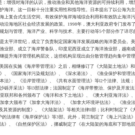
标是：增强对海洋的认识，推动渔业和其他海洋资源的可持续利用，增
护海洋。这一目标十分注重实用性和指导性。日本提出了以公海为
海上复合式生活空间、有效保护海岸海域综合利用和有效防止海洋
动沿海地区社会经济发展的政策。1998年，澳大利亚政府专门发布
规划与管理、海洋产业、科学与技术、主要行动等5个部分作了详尽
纪是太平洋世纪，成立了负责制定国家海洋发展战略的海洋委员会。
渔业部、成立了海岸警备队，印度尼西亚成立了海洋渔业部，越南
继提升海洋管理机构层次，这些机构呈现出由分散管理趋向集中管
美国在实施《海岸带管理法》之后，相继修订了《大陆架土地法》和
》、《国家海洋污染规划法》、《深水港法》、《渔业保护和管理法
本法》、《沿岸管理法》、《共有水面管理法》等l2个法律、法规；
沙砾开采法》等l3部法律；法国制定了《海岸带整治、保护及开发法
利亚联邦和各州颁布了《海洋和水下土地法》、《澳大利亚海洋法》
；加拿大颁布了《加拿大海洋法》、《加拿大环境评估法》、《渔业
及其资源的制度》、《大陆架法》等相关法律ll部；比利时制定了《
护的法律有《海岸保护法》等3部。此外，荷兰制定了《海上污染法
法》、《自然保护区法》，挪威制定了《在大陆架的海底和下部地