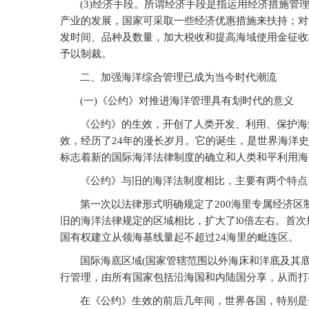
(3)
经济手段。所谓经济手段是指运用经济措施管
产业的发展，国家可采取一些经济优惠措施来扶持；对
发时间、品种及数量，加大税收和提高海域使用金征收
予以制裁。
二、加强海洋综合管理已成为当今时代潮流
(
一)《公约》对推进海洋管理具有划时代的意义
《公约》的生效，开创了人类开发、利用、保护海洋的新
效，经历了24年的漫长岁月。它的诞生，是世界海洋
标志着新的国际海洋法律制度的确立和人类和平利用海
《公约》与旧的海洋法制度相比，主要有两个特点
第一次以法律形式明确规定了200海里专属经济区
旧的海洋法律规定的区域相比，扩大了l0倍左右。首次
国有权建立从领海基线量起不超过24海里的毗连区。
国际海底区域(国家管辖范围以外海床和洋底及其
行管理，由所有国家包括沿海国和内陆国分享，从而打
在《公约》生效的前后几年间，世界各国，特别是