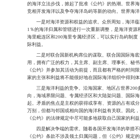
的海洋立法步伐，掀起了批准《公约》的热潮。世界海
竞相开发海洋以及争夺海洋岛屿等新的动向。世界海洋
一是对海洋资源和权益的追求。众所周知，海洋蕴
1％的海洋归属和管辖进行一次重新调整，是海洋资源和
海里毗连区和200海里专属经济区，可以实行岛屿制
际利益。
二是对联合国新机构席位的谋取。联合国国际海底
用，拥有广泛的权力，其主席、副主席、理事长、秘书
《公约》并参加其活动为前提，而且都有严格的时间限
家的主张和利益将不能很好地在国际海洋组织中得到体
三是海洋利益的竞争。沿海国家、地区占世界20
向，海域界限问题、专属经济区和大陆架问题、国际海
起。矛盾的焦点是主权的获得或享有、资源的占有或分
万别，但都与邻国或相向国的海洋利益有关联。因此，
《公约》的法律规定中尽可能多地获取自己国家的利益
四是解决争端的需求。随着各国开发海洋的举措不
《公约》条款不涉及领土归属问题，但《公约》规定的