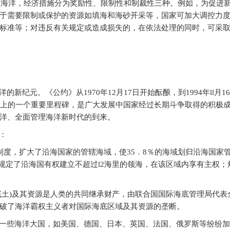
理海洋，经济措施分为奖励性、限制性和制裁性三种。例如，为促进
于需要限制或保护的资源如填海和海砂开采等，国家可加大调控力
标准等；对违反有关规定或造成损失的，在依法处理的同时，可采
纪元。《公约》从1970年12月17日开始酝酿，到1994年ll月1
史上的一个重要里程碑，是广大发展中国家经过长期斗争取得的积极
洋、全面管理海洋新时代的到来。
：
制度，扩大了沿海国家的管辖海域，使35．8％的海域划归沿海国家
规定了沿海国有权建立不超过l2海里的领海，在该区域内享有主权；
底土)及其资源是人类的共同继承财产，由联合国国际海底管理局代表
破了海洋霸权主义者对国际海底区域及其资源的垄断。
一些海洋大国，如美国、德国、日本、英国、法国、俄罗斯等纷纷加