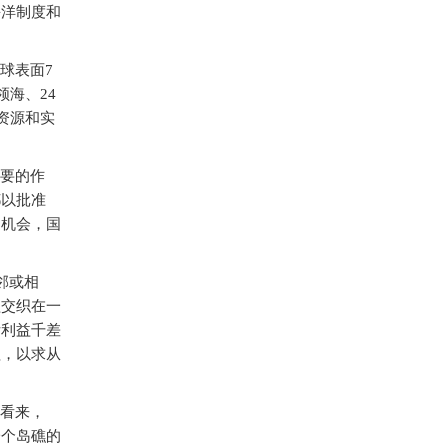
海洋制度和
球表面7
海、24
资源和实
要的作
都以批准
的机会，国
邻或相
益交织在一
际利益千差
程，以求从
看来，
一个岛礁的