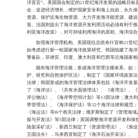
洋宣言”。美国国会制定的21世纪海洋发展的战略目
会，促进经济增长，维护国家安全和海上自由，永久保
资源、保护近海生物资源、大力开发海洋能资源、建设
策。法国则提出了海洋资源开发利用活动必须有利于推
利亚海洋政策》，对可持续利用海洋的原则、海洋综合
加强海洋管理机构。美国现任总统布什宣称21世
始考虑进行新一轮国家海洋政策研究。韩国组建了海洋
警备队，菲律宾、印度、澳大利亚和巴西等沿海国家相
颁布海洋管理法规，形成海洋管理法规体系。如：
护、研究和自然保护区法》，制定了《国家环境政策法
法律；韩国形成的海洋管理法律体系包括《海洋开发基
了《海岸法》、《共有水面填埋法》、《港湾法》、《
岸公物法》、《海岸带空间计划》等13部法律；澳大
带管理法》、《海洋保护法》等32个海洋法律和规范
《海运法》等l6个相关法律；俄罗斯制定了《管理海域
探与开发法》等5部法律；英国调整海洋资源开发和保
陆架采矿法》，新西兰制定了《资源管理法》、《渔业
王国法令》，马来西亚制定了《海洋石油开采法》。