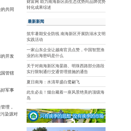
财富网 助力南海新区由生态优势向品牌优势
转化成果综述
类的共同
最新新闻
筑牢暑期安全防线 南海新区开展防溺水文明
实践活动
。
一家山东企业让越南官员点赞，中国智慧渔
业的出海密码是什么
源的开发
关于对南海新区海晏路、明珠西路部分路段
实行限制通行交通管理措施的通告
我国管辖
夏日南海：水清草盛白鹭翩飞
搞好军事
此生必去！烟台藏着一座风景绝美的顶级海
岛
类管理，
等污染源对