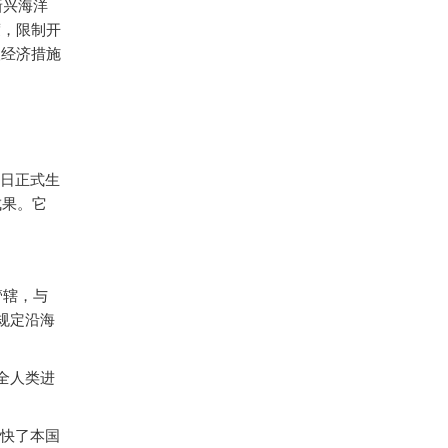
新兴海洋
度，限制开
取经济措施
6日正式生
成果。它
管辖，与
规定沿海
全人类进
快了本国