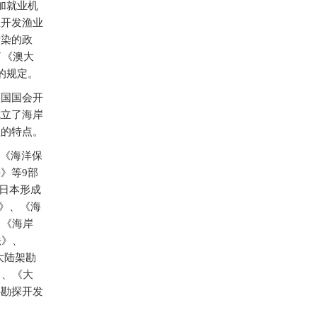
加就业机
主开发渔业
污染的政
了《澳大
的规定。
美国国会开
成立了海岸
理的特点。
《海洋保
》等9部
日本形成
》、《海
、《海岸
法》、
大陆架勘
》、《大
层勘探开发