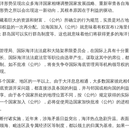
洋形势呈现出众多海洋国家相继调整国家发展战略、重新审查各自
形势之所以会出现这一新动向，其根本原因在于利益的驱动。
藏着巨大的资源和财富，《公约》所确立的行为规范，实质是对占地
权益的一次再分配。沿海国加入《公约》就意味着有权宣布12海里领
度；群岛国可以实行群岛制度等。这也就意味着他们将获得更多的海洋
管理局、国际海洋法法庭和大陆架界限委员会，在国际上具有十分重
长、国际海洋法法庭法官等职位由选举产生。谋取这其中的席位，
制。如不批准《公约》，将丧失争夺国际海底管理局等机构领导权
现。
0多个国家、地区的一半以上。由于大洋息息相通，大多数国家彼此相
底资源开采问题，都直接涉及各国的利益，并与邻国或相向国的利
享。由于各个国家所处的地理位置不同，按《公约》规定获得的实
一个国家加入《公约》，必将促使周边国家加快批准《公约》的进
。
断付诸实施，近年来，涉海矛盾日益突出，海洋热点急剧升温。表面
领海、毗连区及专属经济区等制度，都以领土的归属为基准。如果