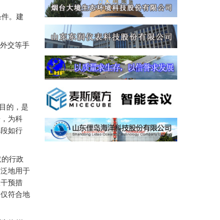
条件。建
外交等手
目的，是
来，为科
手段如行
取的行政
广泛地用于
政干预措
不仅符合地