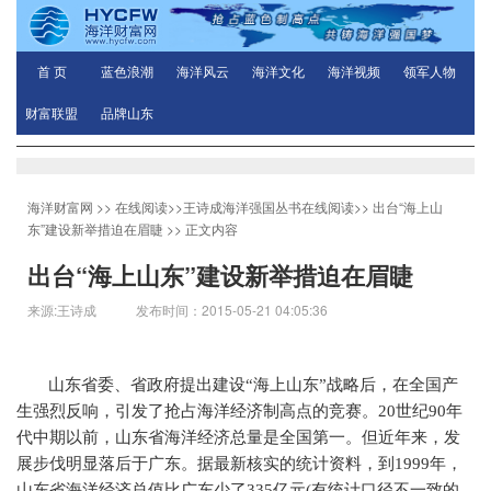
首 页
蓝色浪潮
海洋风云
海洋文化
海洋视频
领军人物
财富联盟
品牌山东
海洋财富网
>>
在线阅读
>>
王诗成海洋强国丛书在线阅读
>>
出台“海上山
东”建设新举措迫在眉睫
>> 正文内容
出台“海上山东”建设新举措迫在眉睫
来源:王诗成 发布时间：2015-05-21 04:05:36
山东省委、省政府提出建设“海上山东”战略后，在全国产
生强烈反响，引发了抢占海洋经济制高点的竞赛。
20
世纪
90
年
代中期以前，山东省海洋经济总量是全国第一。但近年来，发
展步伐明显落后于广东。据最新核实的统计资料，到
1999
年，
山东省海洋经济总值比广东少了
335
亿元
(
有统计口径不一致的