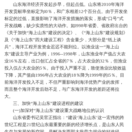
山东海洋经济开发起步早，但起点低。山东将
2010
年海洋
开发贡献率坐标定为
l0
％，和广东相差
12
个百分点。由于开发坐
标定的过低，直接影响了海洋开发措施的落实，形成“口号”式
开发战略，缺少实质性的大动作。如
l998
年省委、省政府出台的
《关于加快“海上山东”建设的决定》、《“海上山东”建设规划》
及《“海上山东”四大建设工程》含金量少，大部分是“纸上谈
兵”，海洋工程开发资金迟迟不能到位。以渔业这一“海上山
东”建设主导产业为例，
1996--1998
年，山东渔业年产值占大农
业
16
％左右，出口创汇占全省的
7
％，占大农业的
32
％，但渔业
投入仅占大农业的
5
％。由于投入严重不足，致使渔业比较效益
下降，其产值由
1996
年占大农业的
18
％降为
1999
年的
l5
％。目
前海洋开发投入不足，不但严重影响到海洋优势产业的发挥，
而且整个海洋开发后劲不足，与广东海洋开发的差距还将拉
大。
三、加快“海上山东”建设进程的建议
(
一
)
加深对“海上山东”建设重大战略地位的认识
山东省委书记吴官正指出：“建设‘海上山东’这一宏伟的跨
世纪工程是
21
世纪山东最重要的新的经济增长点，是山东人民
生存与发展的新空间，是解决东西部大批劳力就业的好途径，