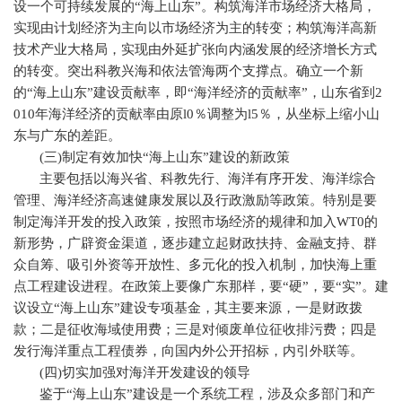
设一个可持续发展的“海上山东”。构筑海洋市场经济大格局，
实现由计划经济为主向以市场经济为主的转变；构筑海洋高新
技术产业大格局，实现由外延扩张向内涵发展的经济增长方式
的转变。突出科教兴海和依法管海两个支撑点。确立一个新
的“海上山东”建设贡献率，即“海洋经济的贡献率”，山东省到
2
010
年海洋经济的贡献率由原
l0
％调整为
l5
％，从坐标上缩小山
东与广东的差距。
(
三
)
制定有效加快“海上山东”建设的新政策
主要包括以海兴省、科教先行、海洋有序开发、海洋综合
管理、海洋经济高速健康发展以及行政激励等政策。特别是要
制定海洋开发的投入政策，按照市场经济的规律和加入
WT0
的
新形势，广辟资金渠道，逐步建立起财政扶持、金融支持、群
众自筹、吸引外资等开放性、多元化的投入机制，加快海上重
点工程建设进程。在政策上要像广东那样，要“硬”，要“实”。建
议设立“海上山东”建设专项基金，其主要来源，一是财政拨
款；二是征收海域使用费；三是对倾废单位征收排污费；四是
发行海洋重点工程债券，向国内外公开招标，内引外联等。
(
四
)
切实加强对海洋开发建设的领导
鉴于“海上山东”建设是一个系统工程，涉及众多部门和产