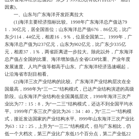
因素
)
。
一、山东与广东海洋开发距离拉大
(1)
海洋主要经济指标比较。
1998
年广东海洋总产值达
79
1
．
30
亿元，居全国首位；山东海洋总产值
676
．
86
亿元，比广
东少
114
．
44
亿元，相差
16
．
9
％，位居全国第二。
1999
年，广
东海洋总产值为
l237
亿元，山东为
902
亿元，比广东少
335
亿
元，相差
37
．
1
％，两省距离进一步拉大。除此以外，广东海洋
总产值占全国的比重、海洋增加值占全省
GDP
比重、产业年度
发展速度、人均产值等都高于山东。广东海洋经济迅速崛起，
让沿海省市刮目相看。
(2)
海洋三次产业结构的比较。广东海洋产业结构层次在全
国最高，
l998
年为“三一二”结构模式，已达产业结构演进的高级
阶段。山东海洋产业结构在全国属低层次，
1998
年海洋三次产
业比为
77
：
15
：
8
，为“一二三”结构模式，还达不到全国平均水
平。
1999
年广东三次产业比为
26
：
34
：
40
，为“三二一”结构模
式，接近发达国家的产业结构水平。
l999
年山东海洋三次产业比
为
63
：
12
：
25
，上升为“一三二”结构模式，但与广东相比，仍
低一个大档次，第三产业比广东低
15
个百分点，第二产业低
22