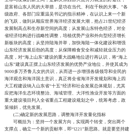
是富裕山东人民的大举措，是功在当代、利在千秋的大事。”各
级政府、各部门应重温吴书记的指示精神，在认识上来一个新
的飞跃，做到从顺应世界海洋经济发展大潮，抢占
21
世纪经济
发展制高点和生存新空间的高度；从发展山东特色经济，对全
省经济结构进行战略性调整，培植优势产业和外向型经济增长
新板块的高度；从坚持陆海并举，加快海陆一体化建设和增强
山东经济发展后劲的高度；从保障粮食安全和减轻就业压力的
高度，对“海上山东”建设的重大战略地位进行再认识，将“海上
山东”建设真正摆上山东经济发展的优势产业地位，并使其成为
9000
多万齐鲁儿女的共识，从而进一步增强各级领导和全民的
海洋观念和海洋国土意识，真正将全省海洋开发规划和海上四
大工程建设纳入山东省“十五”经济和社会发展总体规划，尤其
应把海洋生态环境整治、海域管理、大洋性渔业开发等方面的
重大建设项目列入全省重点工程建设规划之中，统筹考虑，政
策倾斜，优先发展。
(
二
)
确定新的发展思路，调整海洋开发量化指标
可概括为：坚持一个发展方向，实现两个转变，突出两个
支撑点，确立一个新的贡献率，即“
l221
”新思路。就是要坚持建