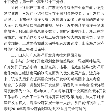
个百分点，第一产业高出
37
个百分点。
通过上述比较可看出，广东无论是海洋产业总产值，还是
发展速度、三次产业结构层次在全国都是佼佼者，而且发展后
劲很足。山东作为海洋大省，发展速度放慢，两省间的差距拉
大应引起省决策层的高度重视。另外，近年来辽宁海洋开发速
度加快，只因山东省总量基数大，暂时还未被赶上。浙江在滨
海旅游、海洋药物及食品加工等方面有较大的发展潜力，发展
速度加快。上述两省如继续保持现有发展速度，山东海洋经济
总值排名第二将难以保持。
二、山东与广东海洋开发具离拉大原因分析
山东与广东海洋开发规划坐标相差悬殊，导致两种结果。
广东海洋开发起步晚，但起点高，省委、省政府始终把海洋开
发作为抢占经济发展的制高点而列入优先发展产业。近几年
来，该省先后多次派高层次海洋开发学习考察团来山东考察，
结合广东实际，调整海洋开发坐标，确定到
2010
年全省海洋经
济贡献率为
22
％。近
4
年来，广东每年召开一次高层次海洋开发
工作会议，出台了一系列海洋开发配套政策措施，加大了对海
洋开发的投入，海洋经济发展一年一大步。从目前情况看，广
东到
2010
年海洋经济贡献率达到
22
％是完全可能的。