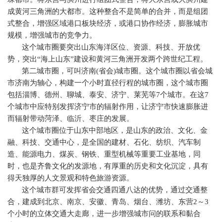
成黄河三角洲的大都市。这种整合不是简单的合并，而是组团
式整合，增强区域港口板块经济，或港口协作经济，膨胀城市
规模，增强城市的竞争力。
这个城市圈要突出山东海洋区位、资源、科技、开放优
势，突出“海上山东”建设和黄河三角洲开发两个跨世纪工程。
第二城市圈，可叫济南
(
省会
)
城市圈。这个城市圈以省会城
市济南为轴心，构建一个小时直径行程的城市圈，这个城市圈
包括淄博、德州、聊城、泰安、济宁、莱芜等
7
个城市。在这
7
个城市中应特别发挥济宁市的辐射作用，让济宁市快速膨胀进
而辐射带动菏泽、临沂、枣庄的发展。
这个城市圈位于山东中部地区，是山东的政治、文化、金
融、科技、交通中心，是全国的建材、石化、纺织、汽车制
造、能源电力、煤炭、钢铁、重型机械等重要工业基地，同
时，也是齐鲁文化的发源地，有厚重的历史和文化沉淀，具有
得天独厚的人文景观和特色旅游资源。
这个城市群可发挥省会交通四通八达的优势，通过交通整
合，建成到北京、南京、安徽、青岛、烟台、潍坊、东营
2
～
3
个小时的立体交通大走廊，进一步增强城市问的联系和黏合