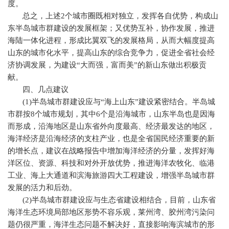
度。
总之，上述
2
个城市圈既相对独立，发挥各自优势，构成山
东半岛城市群建设的发展框架；又优势互补，协作发展，推进
海陆一体化进程，形成比翼双飞的发展格局，从而大幅度提高
山东的城市化水平，提高山东的综合竞争力，促进全省社会经
济协调发展，为建设“大而强，富而美”的新山东做出积极贡
献。
四、几点建议
(1)
半岛城市群建设应与“海上山东”建设紧密结合。半岛城
市群按
8
个城市规划，其中
6
个是沿海城市，山东半岛也是因海
而形成，沿海地区是山东省外向度最高、经济最发达的地区，
海洋经济是沿海经济的支柱产业，也是全省国民经济重要的新
的增长点，建议在战略报告中增加海洋经济的分量，发挥好海
洋区位、资源、科技和对外开放优势，推进海洋农牧化、临港
工业、海上大通道和滨海旅游四大工程建设，增强半岛城市群
发展的活力和后劲。
(2)
半岛城市群建设应与生态省建设相结合，目前，山东省
海洋生态环境局部地区形势不容乐观，莱州湾、胶州湾污染问
题仍很严重，海洋生态问题不解决好，直接影响海滨城市的形