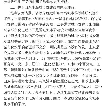
群建设中用广义的山东半岛概念更为准确。
二、关于山东半岛城市群建设的内涵理解
笔者认为省委、省政府确定山东半岛城市群战略研究这个
课题，主要基于
3
个方面的考虑：一是抓住战略机遇期，通过城
市群建设带动全省经济快速发展；二是通过城市群建设来加快
全省城市化进程；三是通过城市群建设来增强全省综合竞争
力。但从本课题的定位来看，城市群建设与城市化及区域经济
发展的关系定位，偏重于区域经济战略，而对全面提高山东的
城市化水平的论证很不充分，可以讲是基本没有论及。山东是
个人口大省，也是个农业大省，城市化水平比较低，
2000
年山
东城市化水平为
38
％，比全国平均水平的
36
．
09
％高出不足
2
个
百分点，比广东、辽宁、浙江分别低
17
、
16
和
10
个百分点。江
苏、福建等省
l0
年前低于山东，现在高于山东
4
个百分点。
2002
年我省城市化水平达
40
％，这个比例仅比全国高一个百分点，
山东省与沿海发达省、与京津沪的差距仍在拉大。目前山东半
岛城市群按
8
个城市规划，人口
3905
万人，占全省的
43
％，其中
城镇人口
l978
万人，占全省
54
％，通过半岛城市群建设来提高
全省城市化水平任务十分艰巨，因此，本课题应强化提高城市
化水平的举措。