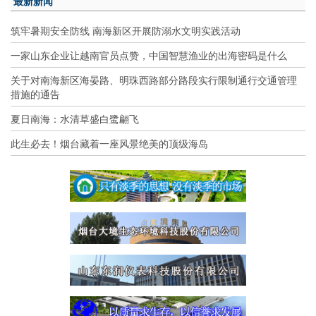
最新新闻
筑牢暑期安全防线 南海新区开展防溺水文明实践活动
一家山东企业让越南官员点赞，中国智慧渔业的出海密码是什么
关于对南海新区海晏路、明珠西路部分路段实行限制通行交通管理
措施的通告
夏日南海：水清草盛白鹭翩飞
此生必去！烟台藏着一座风景绝美的顶级海岛