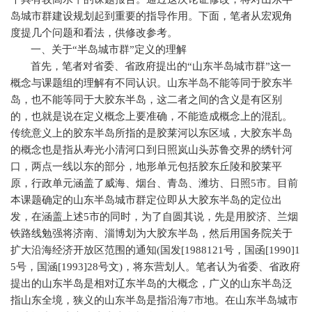
岛城市群建设规划起到重要的指导作用。下面，笔者从宏观角
度提几个问题和看法，供修改参考。
一、关于“半岛城市群”定义的理解
首先，笔者对省委、省政府提出的“山东半岛城市群”这一
概念与课题组的理解有不同认识。山东半岛不能等同于胶东半
岛，也不能等同于大胶东半岛，这二者之间的含义是有区别
的，也就是说在定义概念上要准确，不能造成概念上的混乱。
传统意义上的胶东半岛所指的是胶莱河以东区域，大胶东半岛
的概念也是指从寿光小清河口到日照岚山头苏鲁交界的绣针河
口，两点一线以东的部分，地形单元包括胶东丘陵和胶莱平
原，行政单元涵盖了威海、烟台、青岛、潍坊、日照
5
市。目前
本课题确定的山东半岛城市群定位即从大胶东半岛的定位出
发，在涵盖上述
5
市的同时，为了自圆其说，先是用胶济、兰烟
铁路线勉强将济南、淄博划为大胶东半岛，然后用国务院关于
扩大沿海经济开放区范围的通知
(
国发
[1988121
号，国函
[1990]1
5
号，国涵
[1993]28
号文
)
，将东营划人。笔者认为省委、省政府
提出的山东半岛是相对辽东半岛的大概念，广义的山东半岛泛
指山东全境，狭义的山东半岛是指沿海
7
市地。在山东半岛城市