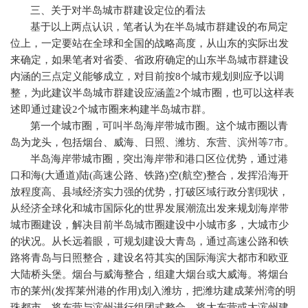
三、关于对半岛城市群建设定位的看法
基于以上两点认识，笔者认为在半岛城市群建设的布局定
位上，一定要站在全球和全国的战略高度，从山东的实际出发
来确定，如果笔者对省委、省政府确定的山东半岛城市群建设
内涵的三点定义能够成立，对目前按
8
个城市规划则应予以调
整，为此建议半岛城市群建设应涵盖
2
个城市圈，也可以这样表
述即通过建设
2
个城市圈来构建半岛城市群。
第一个城市圈，可叫半岛海岸带城市圈。这个城市圈以青
岛为龙头，包括烟台、威海、日照、潍坊、东营、滨州等
7
市。
半岛海岸带城市圈，突出海岸带和港口区位优势，通过港
口和海
(
大通道
)
陆
(
高速公路、铁路
)
空
(
航空
)
整合，发挥沿海开
放程度高、县域经济实力强的优势，打破区域行政分割现状，
从经济全球化和城市国际化的世界发展潮流出发来规划海岸带
城市圈建设，解决目前半岛城市圈建设中小城市多，大城市少
的状况。从长远着眼，可规划建设大青岛，通过高速公路和铁
路将青岛与日照整合，建设名符其实的国际海滨大都市和欧亚
大陆桥头堡。烟台与威海整合，组建大烟台或大威海。将烟台
市的莱州
(
发挥莱州港的作用
)
划入潍坊，把潍坊建成莱州湾的明
珠都市。将东营与滨州进行组团式整合，将大东营或大滨州建