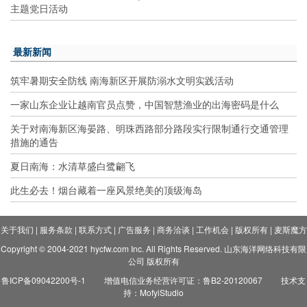
主题党日活动
最新新闻
筑牢暑期安全防线 南海新区开展防溺水文明实践活动
一家山东企业让越南官员点赞，中国智慧渔业的出海密码是什么
关于对南海新区海晏路、明珠西路部分路段实行限制通行交通管理
措施的通告
夏日南海：水清草盛白鹭翩飞
此生必去！烟台藏着一座风景绝美的顶级海岛
关于我们
|
服务条款
|
联系方式
|
广告服务
|
商务洽谈
|
工作机会
|
版权所有
|
麦斯魔方
Copyright © 2004-2021 hycfw.com Inc. All Rights Reserved. 山东海洋网络科技有限
公司 版权所有
鲁ICP备09042200号-1
增值电信业务经营许可证：鲁B2-20120067
技术支
持：MofyiStudio