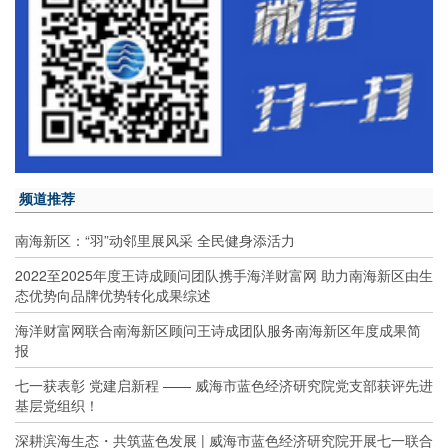
频道推荐
南海新区：“羽”动邻里展风采 全民健身添活力
2022至2025年度王诗成顾问团队携手海洋财富网 助力南海新区由生
态优势向品牌优势转化成果综述
海洋财富网联合南海新区顾问王诗成团队服务南海新区年度成果简
报
七一获表彰 党建启新程 —— 威海市蓝色经济研究院党支部获评先进
基层党组织！
深耕滨海生态・共筑蓝色发展 | 威海市蓝色经济研究院开展七一联合