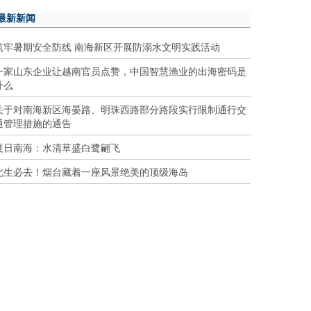
最新新闻
筑牢暑期安全防线 南海新区开展防溺水文明实践活动
一家山东企业让越南官员点赞，中国智慧渔业的出海密码是
什么
关于对南海新区海晏路、明珠西路部分路段实行限制通行交
通管理措施的通告
夏日南海：水清草盛白鹭翩飞
此生必去！烟台藏着一座风景绝美的顶级海岛