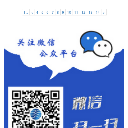
1...
<
4
5
6
7
8
9
10
11
12
13
14
>