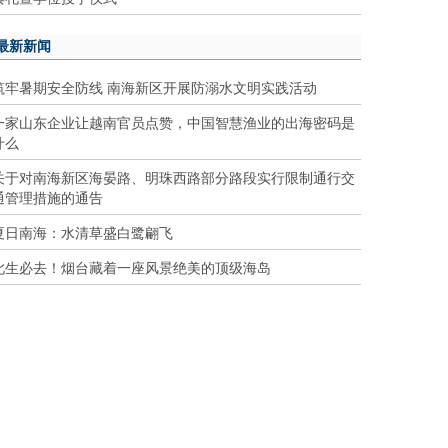
最新新闻
筑牢暑期安全防线 南海新区开展防溺水文明实践活动
一家山东企业让越南官员点赞，中国智慧渔业的出海密码是
什么
关于对南海新区海晏路、明珠西路部分路段实行限制通行交
通管理措施的通告
夏日南海：水清草盛白鹭翩飞
此生必去！烟台藏着一座风景绝美的顶级海岛