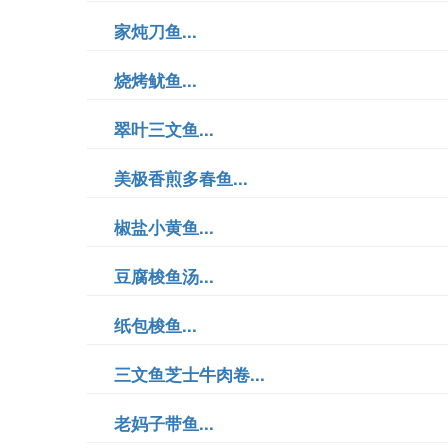
家炖刀鱼...
烧烤鱿鱼...
翠叶三文鱼...
美极香煎多春鱼...
椒盐小黄鱼...
豆腐梭鱼汤...
纸包梭鱼...
三文鱼芝士牛肉卷...
老妈子带鱼...