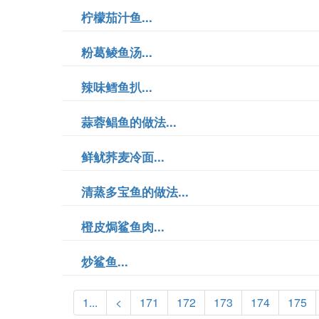
柠檬茄汁鱼...
粉葛鲮鱼汤...
辣味鳕鱼扒...
蒜蓉鲳鱼的做法...
鲜鱿荞麦冷面...
清蒸多宝鱼的做法...
橙皮焗鲨鱼肉...
炒鲨鱼...
1...
<
171
172
173
174
175