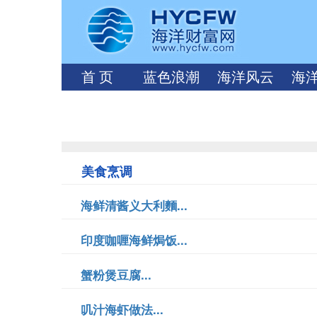
首 页
蓝色浪潮
海洋风云
海
美食烹调
海鲜清酱义大利麵...
印度咖喱海鲜焗饭...
蟹粉煲豆腐...
叽汁海虾做法...