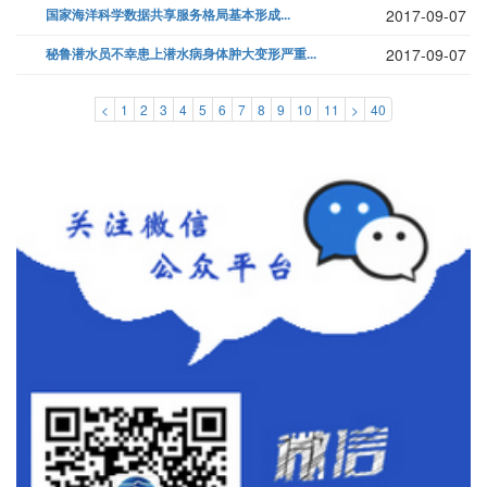
国家海洋科学数据共享服务格局基本形成...
2017-09-07
秘鲁潜水员不幸患上潜水病身体肿大变形严重...
2017-09-07
<
1
2
3
4
5
6
7
8
9
10
11
>
40