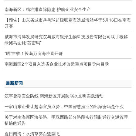
南海新区：精准排查除隐患 护航企业安全生产
【预告】山东省城市乒乓球超级联赛海选威海站将于5月16日在南海
开赛
威海市海洋发展研究院与威海银泽生物科技股份有限公司联手破解
绿鳍马面鲀“芯密码”
“晒”丰收！长岛万亩海带喜开镰
南海新区2个项目入选省企业技术改造重点项目导向目录
最新新闻
筑牢暑期安全防线 南海新区开展防溺水文明实践活动
一家山东企业让越南官员点赞，中国智慧渔业的出海密码是什么
关于对南海新区海晏路、明珠西路部分路段实行限制通行交通管理
措施的通告
夏日南海：水清草盛白鹭翩飞