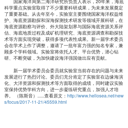
国家海洋局第二海洋研究所负责人表示，20年来，海底
科学重点实验室取得了不少重要科研成果，为未来发展奠定
了重要基础。从去年至今，实验室主要围绕国家海洋权益维
护、海底资源勘探和深海探测技术研发等领域开展科研，在
海底资源勘察与评价、外大陆架划界与国际海底资源关系评
估、海底地质过程及成矿机理研究、海底资源调查和勘探技
术等方面实现突破，获得多项代表性成果。新一届学术委员
会在学术上作了调整，邀请了一批年富力强的知名专家，兼
顾多个学科领域。实验室将依托人才、平台优势，潜心钻
研、不断突破，为加快建设海洋强国做出应有贡献。
新一届学术委员会委员就实验室当前存在的问题与未来
发展进行了热烈讨论。委员们充分肯定了实验室在边缘海演
化、大洋资源和探测技术等方面取得的成绩，同时建议实验
室保持优势学科方向，进一步凝练研究重点，加强人才培
养。 （陈斯音）......查看原文：
http://www.hellosea.net/new
s/focus/2017-11-21/45559.html