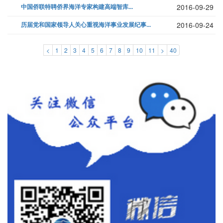
中国侨联特聘侨界海洋专家构建高端智库...
2016-09-29
历届党和国家领导人关心重视海洋事业发展纪事...
2016-09-24
<
1
2
3
4
5
6
7
8
9
10
11
>
40