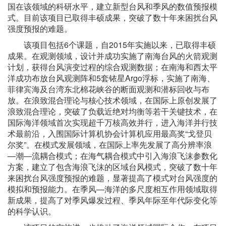
国在该领域的科研水平，建立新型台风和季风的数值预报模
式。目前该项目已取得丰硕成果，突破了数十年来困扰台风
强度预报的难题。
该项目包括6个课题，自2015年实施以来，已取得丰硕
成果。在观测领域，设计并成功实施了南海台风的火箭观测
计划，获得台风演变过程的综合观测数据；在南海和西太平
洋成功布放台风观测阵和5套铱星Argo浮标，实施了南海、
菲律宾海及台湾东北棉花峡谷的断面观测和潜标回收与布
放。在浪致混合理论与核心技术领域，在国际上原创发展了
浪致混合理论，突破了负载近绝对均衡等若干关键技术，在
国际海洋领域首次实现超千万核高效并行，进入海洋并行技
术最前沿，入围国际计算机协会计算机应用最高奖“戈登贝
尔奖”。在模式发展领域，在国际上率先发展了高分辨率浪
—潮—流耦合模式；在海气耦合模式中引入海浪飞沫参数化
方案，建立了包含海浪飞沫的区域台风模式，突破了数十年
来困扰台风强度预报的难题，显著提高了模式对台风强度的
模拟和预报能力。在季风—海洋的多尺度相互作用领域取得
新成果，提高了对季风爆发过程、季风年际至年代际变化等
的科学认识。