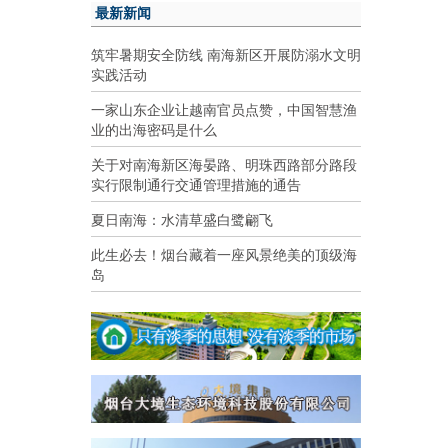
最新新闻
筑牢暑期安全防线 南海新区开展防溺水文明
实践活动
一家山东企业让越南官员点赞，中国智慧渔
业的出海密码是什么
关于对南海新区海晏路、明珠西路部分路段
实行限制通行交通管理措施的通告
夏日南海：水清草盛白鹭翩飞
此生必去！烟台藏着一座风景绝美的顶级海
岛