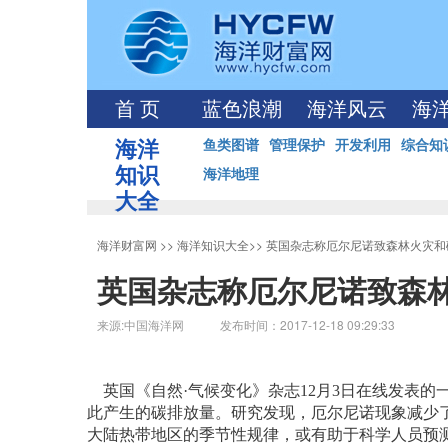
首 页
蓝色浪潮
海洋风云
海
海洋
鱼类图谱
管理保护
开发利用
综合知
知识
海洋地理
大全
海洋财富网
>>
海洋知识大全
>>
英国杂志称厄尔尼诺致森林火灾和
英国杂志称厄尔尼诺致森
来源:中国海洋网 发布时间：2017-12-18 09:29:33
英国《自然·气候变化》杂志12月3日在线发表的
此产生的碳排放量。研究发现，厄尔尼诺现象减少
大陆热带地区的季节性规律，或有助于科学人员预