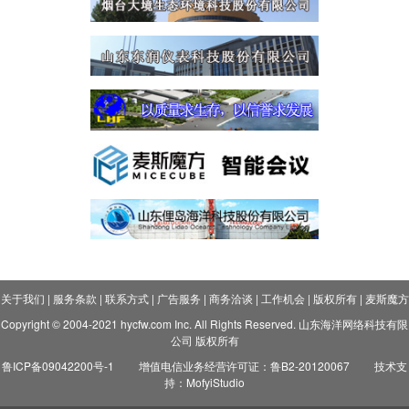
关于我们
|
服务条款
|
联系方式
|
广告服务
|
商务洽谈
|
工作机会
|
版权所有
|
麦斯魔方
Copyright © 2004-2021 hycfw.com Inc. All Rights Reserved. 山东海洋网络科技有限
公司 版权所有
鲁ICP备09042200号-1
增值电信业务经营许可证：鲁B2-20120067
技术支
持：MofyiStudio