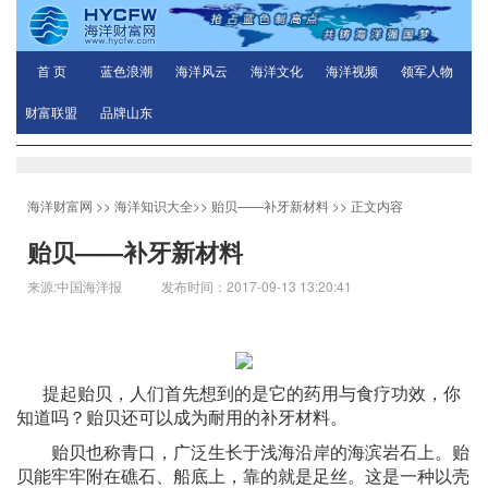
首 页
蓝色浪潮
海洋风云
海洋文化
海洋视频
领军人物
财富联盟
品牌山东
海洋财富网
>>
海洋知识大全
>>
贻贝——补牙新材料
>> 正文内容
贻贝——补牙新材料
来源:中国海洋报 发布时间：2017-09-13 13:20:41
提起贻贝，人们首先想到的是它的药用与食疗功效，你
知道吗？贻贝还可以成为耐用的补牙材料。
贻贝也称青口，广泛生长于浅海沿岸的海滨岩石上。贻
贝能牢牢附在礁石、船底上，靠的就是足丝。这是一种以壳