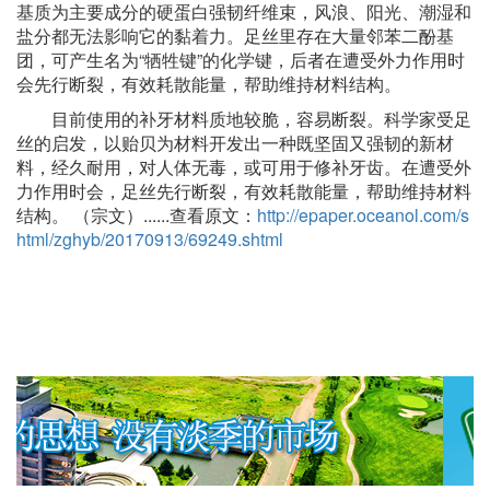
基质为主要成分的硬蛋白强韧纤维束，风浪、阳光、潮湿和
盐分都无法影响它的黏着力。足丝里存在大量邻苯二酚基
团，可产生名为“牺牲键”的化学键，后者在遭受外力作用时
会先行断裂，有效耗散能量，帮助维持材料结构。
目前使用的补牙材料质地较脆，容易断裂。科学家受足
丝的启发，以贻贝为材料开发出一种既坚固又强韧的新材
料，经久耐用，对人体无毒，或可用于修补牙齿。在遭受外
力作用时会，足丝先行断裂，有效耗散能量，帮助维持材料
结构。 （宗文）......查看原文：
http://epaper.oceanol.com/s
html/zghyb/20170913/69249.shtml