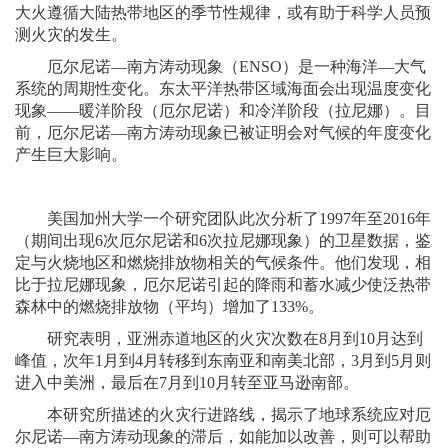
大火遵循大陆热带地区的季节性规律，或有助于科学人员预
测火灾的发生。
厄尔尼诺—南方涛动现象（ENSO）是一种海洋—大气
系统的周期性变化。东太平洋热带区域海面会出现温度变化
现象——暖洋阶段（厄尔尼诺）和冷洋阶段（拉尼娜）。目
前，厄尔尼诺—南方涛动现象已被证明会对气候的年度变化
产生巨大影响。
美国加州大学一个研究团队此次分析了1997年至2016年
（期间出现6次厄尔尼诺和6次拉尼娜现象）的卫星数据，鉴
定与火烧地区和燃烧排放物相关的气候条件。他们发现，相
比于拉尼娜现象，厄尔尼诺引起的降雨和蓄水减少使泛热带
森林中的燃烧排放物（平均）增加了133%。
研究表明，亚洲赤道地区的火灾次数在8月到10月达到
峰值，次年1月到4月转移到东南亚和南美北部，3月到5月则
进入中美洲，最后在7月到10月转至亚马逊南部。
本研究所描述的火灾行进路线，揭示了地球系统应对厄
尔尼诺—南方涛动现象的滞后，如能加以改善，则可以帮助