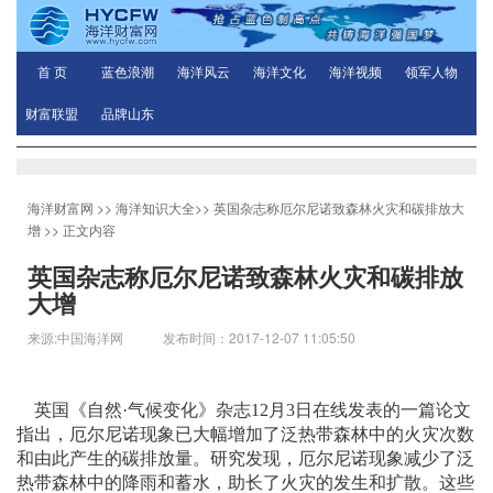
首 页
蓝色浪潮
海洋风云
海洋文化
海洋视频
领军人物
财富联盟
品牌山东
海洋财富网
>>
海洋知识大全
>>
英国杂志称厄尔尼诺致森林火灾和碳排放大
增
>> 正文内容
英国杂志称厄尔尼诺致森林火灾和碳排放
大增
来源:中国海洋网 发布时间：2017-12-07 11:05:50
英国《自然·气候变化》杂志12月3日在线发表的一篇论文
指出，厄尔尼诺现象已大幅增加了泛热带森林中的火灾次数
和由此产生的碳排放量。研究发现，厄尔尼诺现象减少了泛
热带森林中的降雨和蓄水，助长了火灾的发生和扩散。这些