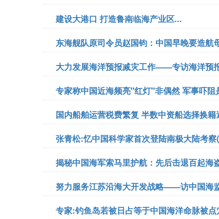
建设大港口 打造鲁南临海产业区...
东海舰队原司令员赵国钧：中国早晚要造航母.
大力发展海洋预报减灾工作——专访海洋预报减
专家称中国近海频亮"红灯"非偶然 军事吓阻是
国内船舶运营税费繁复 半数中资船选择换籍避税
张青松:忆中国科学家首次登陆南极大陆考察(图)
揭秘中国海军索马里护航：先后击退百起海盗袭
努力服务江苏沿海大开发战略——访中国海监
专家:钓鱼岛若被日占等于中国海洋命脉被点穴.