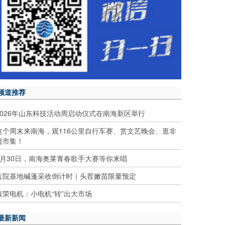
频道推荐
2026年山东科技活动周启动仪式在南海新区举行
这个周末来南海，观116公里自行车赛、赏文艺晚会、逛非
遗市集！
5月30日，南海奥莱青春歌手大赛等你来唱
蓝院基地碱蓬采收倒计时｜头茬嫩苗限量预定
森荣电机：小电机“转”出大市场
最新新闻