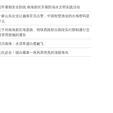
筑牢暑期安全防线 南海新区开展防溺水文明实践活动
一家山东企业让越南官员点赞，中国智慧渔业的出海密码是
什么
关于对南海新区海晏路、明珠西路部分路段实行限制通行交
通管理措施的通告
夏日南海：水清草盛白鹭翩飞
此生必去！烟台藏着一座风景绝美的顶级海岛