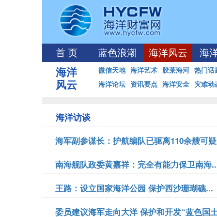
首 页
蓝色浪潮
海洋风云
海
海洋
微信天地
海洋艺术
胶莱海河
热门话
风云
海洋论坛
资讯要点
海洋安全
灾难动
海洋访谈
海军副参谋长：护航编队已驱离110余艘可疑船
南海舰队政委黄嘉祥：完全有能力保卫南海..
王路：设立国家海洋公园 保护西沙珊瑚礁...
委员建议海军走向大洋 保护和开发“蓝色国土”.