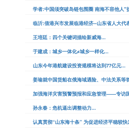
学者:中国须突破岛链包围圈 南海不容他人"折腾
临沂:借港兴市发展临港经济--山东省人大代表
王培廷：四个关键词描绘新威海...
于建成：城乡一体化≠城乡一样化...
山东今年港航建设投资规模将达到77亿元...
姜瑜就中国货船在俄海域遇险、中法关系等答问
加强海洋灾害预警预报和应急管理——专访国
孙永春：危机逼出调整动力...
认真贯彻“山东海十条” 为促进经济平稳较快发