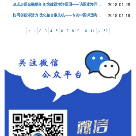
改进加强金融服务 加快建设海洋强国——访国家海洋局党组书记、局长王宏...
2018-01-26
协同创新添活力 优化整合赢先机——专访中国深远海海洋工程装备技术产业联...
2018-01-18
<
1
2
3
4
5
6
7
8
9
10
11
>
52