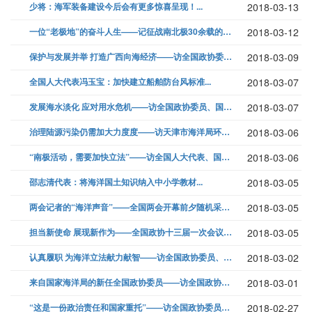
少将：海军装备建设今后会有更多惊喜呈现！...
2018-03-13
一位“老极地”的奋斗人生——记征战南北极30余载的曹建军...
2018-03-12
保护与发展并举 打造广西向海经济——访全国政协委员、广西海洋和渔业厅厅...
2018-03-09
全国人大代表冯玉宝：加快建立船舶防台风标准...
2018-03-07
发展海水淡化 应对用水危机——访全国政协委员、国家海洋局天津海水淡化与...
2018-03-07
治理陆源污染仍需加大力度度——访天津市海洋局环境处处长张士琦...
2018-03-06
“南极活动，需要加快立法”——访全国人大代表、国家海洋局总工程师吕彩霞...
2018-03-06
邵志清代表：将海洋国土知识纳入中小学教材...
2018-03-05
两会记者的“海洋声音”——全国两会开幕前夕随机采访上会记者...
2018-03-05
担当新使命 展现新作为——全国政协十三届一次会议开幕访委员...
2018-03-05
认真履职 为海洋立法献力献智——访全国政协委员、国家海洋局海洋发展战略...
2018-03-02
来自国家海洋局的新任全国政协委员——访全国政协委员、国家海洋信息中心主...
2018-03-01
“这是一份政治责任和国家重托”——访全国政协委员、国家海洋局天津海水淡...
2018-02-27