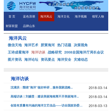
首 页
蓝色浪潮
海洋风云
海洋文化
海洋视频
领军人物
财富联盟
品牌山东
海洋风云
微信天地
海洋艺术
胶莱海河
热门话题
决策视角
王诗成看海洋
海洋访谈
战略研究
2008全国海洋厅局长会议
图片资讯
海洋论坛
资讯要点
海洋安全
灾难动态
海洋访谈
沈满洪：围绕“海洋”做好科研，服务国家战略...
2018-03-14
高端访谈｜刘赐贵：建设美丽海南离不开美丽海洋...
2018-03-14
创造有质量有内涵的海洋文艺佳品——访全国政协委员、广西戏剧院院长龙倩...
2018-03-13