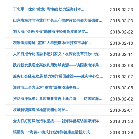
丁忠军：优化“蛟龙”号性能 助力深海科考...
2018-02-23
山东省海洋与渔业厅厅长王守信解读如何做大做强做优海洋产业...
2018-02-23
刘大海:“金融强海”助推海洋经济高质量发展...
2018-02-22
积米崖港海鲜“盛宴”人群熙攘 秋末打渔市场忙...
2018-02-18
人民日报专访省委书记刘家义：在深化改革开放中走在前列...
2018-02-11
践行新发展理念高效利用海域资源——访国家海洋局海域综合管理司负责人...
2018-02-08
服务社会经济发展 助力海洋强国建设——减灾中心负责人谈海洋减灾业务发展...
2018-02-07
迎难而上全力应对“桑吉”爆燃溢油事故...
2018-02-05
推动海洋标准计量质量事业再上新台阶——访国家海洋标准计量中心主任姚勇...
2018-02-02
权威解读滨海湿地需要精心呵护...
2018-02-01
全力打好海洋治污攻坚战——就海洋督察访国家海洋局生态环境保护司相关负责...
2018-01-30
張國防：“海藻+”模式打造海洋健康生活新方式...
2018-01-29