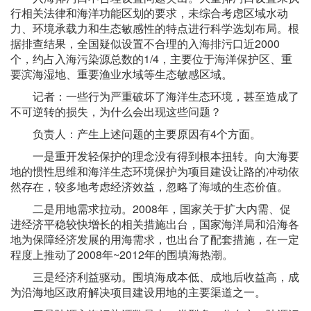
行相关法律和海洋功能区划的要求，未综合考虑区域水动
力、环境承载力和生态敏感性的特点进行科学选划布局。根
据排查结果，全国疑似设置不合理的入海排污口近2000
个，约占入海污染源总数的1/4，主要位于海洋保护区、重
要滨海湿地、重要渔业水域等生态敏感区域。
记者：一些行为严重破坏了海洋生态环境，甚至造成了
不可逆转的损失，为什么会出现这些问题？
负责人：产生上述问题的主要原因有4个方面。
一是重开发轻保护的理念没有得到根本扭转。向大海要
地的惯性思维和海洋生态环境保护为项目建设让路的冲动依
然存在，较多地考虑经济效益，忽略了海域的生态价值。
二是用地需求拉动。2008年，国家关于扩大内需、促
进经济平稳较快增长的相关措施出台，国家海洋局和沿海各
地为保障经济发展的用海需求，也出台了配套措施，在一定
程度上推动了2008年~2012年的围填海热潮。
三是经济利益驱动。围填海成本低、成地后收益高，成
为沿海地区政府解决项目建设用地的主要渠道之一。