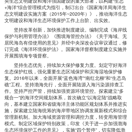
央生态文明建设和海洋强国建设的重大部署，以构建“生态
+海洋”综合管理模式为指引，制订出台《国家海洋局海洋生
态文明建设实施方案（2015年~2020年）》，推动海洋生态
文明建设和海洋生态环境保护工作上台阶、出实效。
坚持改革创新，加快推进制度建设。编制完成《海岸线
保护与利用管理办法》《围填海管控办法》《关于海域、无
居民海岛有偿使用的意见》并经中央深改会议审议通过，修
订完成《海洋环境保护法》。国家海洋督察制度建立实施并
开展围填海专项督察。
坚持生态优先，持续加大保护修复力度。划定守好海洋
生态保护红线，强化重要生态区域保护和滨海湿地保护修
复。2016年以来，全面开展“蓝色海湾”“南红北柳”和“生态岛
礁”工程。坚持渤海先行，全面开展陆源入海污染源排查工
作。坚持严控严管，持续加强资源环境管控。探索建立“多
规合一”的海洋空间规划体系，首次确立“以海定陆”战略取
向，基本建立国家和省级海洋主体功能区规划体系并推进实
施，探索建立陆海统筹的海岸带地区协调发展新模式和综合
管理新机制。加大海域资源管理和调控力度，转变用海管理
模式。制定区域保护特别政策，印发《关于进一步加强渤海
生态环境保护工作的意见》，实施“四个暂停”，切实降低渤