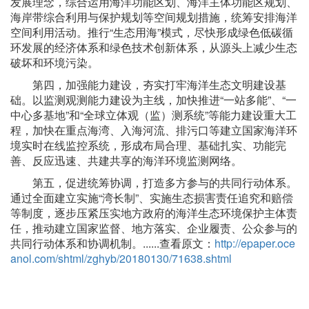
发展理念，综合运用海洋功能区划、海洋主体功能区规划、
海岸带综合利用与保护规划等空间规划措施，统筹安排海洋
空间利用活动。推行“生态用海”模式，尽快形成绿色低碳循
环发展的经济体系和绿色技术创新体系，从源头上减少生态
破坏和环境污染。
第四，加强能力建设，夯实打牢海洋生态文明建设基
础。以监测观测能力建设为主线，加快推进“一站多能”、“一
中心多基地”和“全球立体观（监）测系统”等能力建设重大工
程，加快在重点海湾、入海河流、排污口等建立国家海洋环
境实时在线监控系统，形成布局合理、基础扎实、功能完
善、反应迅速、共建共享的海洋环境监测网络。
第五，促进统筹协调，打造多方参与的共同行动体系。
通过全面建立实施“湾长制”、实施生态损害责任追究和赔偿
等制度，逐步压紧压实地方政府的海洋生态环境保护主体责
任，推动建立国家监督、地方落实、企业履责、公众参与的
共同行动体系和协调机制。......查看原文：
http://epaper.oce
anol.com/shtml/zghyb/20180130/71638.shtml