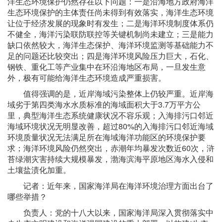
洋生态环境保护仍然存在以下问题：一是沿海地方政府海洋
生态环境保护的主体责任尚未得到有效落实，海洋生态环境
让位于经济发展的现象时有发生；二是海洋环境制度体系仍
不健全，海洋污染联防联控等关键机制尚未建立；三是能力
缺口依然较大，海洋生态保护、海洋环境监测等基础能力不
足的问题还比较突出；四是海洋环境风险压力巨大，石化、
钢铁、重化工等产业集中在环沿海地区布局，一旦发生意
外，极有可能给海洋生态环境造成严重损害。
值得强调的是，近岸海域污染整体上仍较严重。近岸海
域劣于第四类海水水质标准的海域面积大于3.7万平方公
里，典型海洋生态系统健康状况不容乐观；入海排污口邻近
海域环境状况无明显改善，超过80%的入海排污口邻近海域
环境质量状况无法满足所在海域海洋功能区的环境保护要
求；海洋环境风险仍然突出，赤潮年均暴发次数近60次，浒
苔绿潮灾害持续大规模暴发，渤海滨海平原地区海水入侵和
土壤盐渍化加重。
记者：近年来，国家海洋局在海洋环境治理方面出台了
哪些举措？
负责人：党的十八大以来，国家海洋局深入贯彻落实中