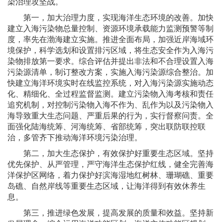
染治理攻坚战。
第一，加大治理力度，实现海洋生态环境的改善。加快
建立入海污染物总量控制、资源环境承载能力监测预警等制
度，率先在渤海建立实施。推进全面布局，加强近岸海域环
境保护，科学选划和设置排污区域，将生态安全作为入海污
染物排放第一要求。综合评估并提出非法和不合理设置入海
污染源清单，制订整改方案，实施入海污染源综合整治。加
快建立海洋环境实时在线监控系统，对入海污染源实施动态
化、精细化、全过程监督监测。建立污染物入海考核和责任
追究机制，对控制污染物入海不作为、乱作为以及污染物入
海导致重大生态问题、严重后果的行为，实行督察问责。全
面强化陆海统筹、河海统筹、省部统筹，突出联防联控联
治，多管齐下推动海洋环境污染治理。
第二，加大生态保护，有效保护好重要生态区域。坚持
优先保护、从严管理，严守海洋生态保护红线，健全完善海
洋保护区网络，着力保护好滨海湿地红树林、珊瑚礁、重要
岛礁、自然岸线等重要生态区域，让海洋得到有效休养生
息。
第三，推进绿色发展，提高发展的质量和效益。坚持新