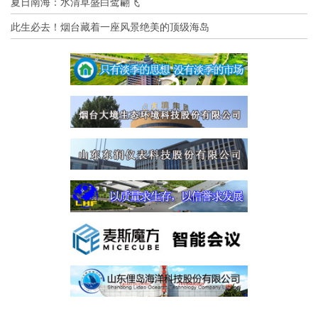
夏日南海：水清草盛白鹭翩飞
此生必去！烟台藏着一座风景绝美的顶级海岛