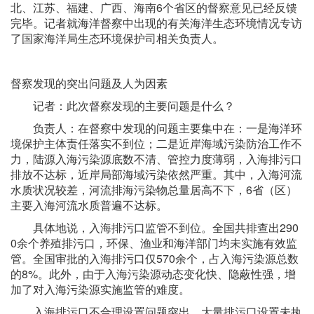
北、江苏、福建、广西、海南6个省区的督察意见已经反馈
完毕。记者就海洋督察中出现的有关海洋生态环境情况专访
了国家海洋局生态环境保护司相关负责人。
督察发现的突出问题及人为因素
记者：此次督察发现的主要问题是什么？
负责人：在督察中发现的问题主要集中在：一是海洋环
境保护主体责任落实不到位；二是近岸海域污染防治工作不
力，陆源入海污染源底数不清、管控力度薄弱，入海排污口
排放不达标，近岸局部海域污染依然严重。其中，入海河流
水质状况较差，河流排海污染物总量居高不下，6省（区）
主要入海河流水质普遍不达标。
具体地说，入海排污口监管不到位。全国共排查出290
0余个养殖排污口，环保、渔业和海洋部门均未实施有效监
管。全国审批的入海排污口仅570余个，占入海污染源总数
的8%。此外，由于入海污染源动态变化快、隐蔽性强，增
加了对入海污染源实施监管的难度。
入海排污口不合理设置问题突出。大量排污口设置未执