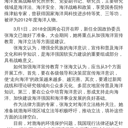
海洋发展战略研究所所长、党委副书记、研究员，主要研究
领域是海洋法、海洋安全、海洋战略和政策，享受国务院特
殊津贴专家，曾获得国家海洋局科技进步特等奖、三等功，
被评为2012年度海洋人物。
3月1日，2018全国两会召开在即，新任全国政协委员
张海文已做好了准备。大会期间，她将重点从加强海洋宣传
教育、海洋立法等方面提建议。
张海文认为，增强全民族的海洋意识，宣传和普及海洋
文化和科学知识，是海洋强国软实力建设的重要组成部分，
具有战略意义。
如何加强海洋宣传教育？张海文认为，应当从3个方面
开展工作。首先，要在各级领导和决策层宣传海洋意识，
使“走向海洋”的政策越来越多、越完善。其次，要通过新闻
战线和理论研究领域向公众多元化、多层次地宣传普及海洋
知识。第三，要在公众中培育海洋意识，形成支持走向海
洋、加快建设海洋强国和海洋事业发展的良好基础。
作为法律方面的专家，张海文对海洋立法格外关注。她
准备就渤海环境区域立法等积极呼吁，推动立法，填补这些
方面的法律空白。
目前，对渤海的环境保护问题，我国现行法律还缺乏针