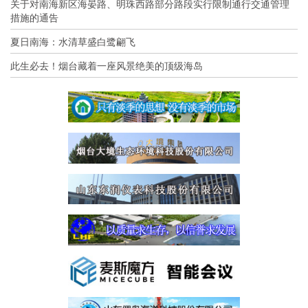
关于对南海新区海晏路、明珠西路部分路段实行限制通行交通管理
措施的通告
夏日南海：水清草盛白鹭翩飞
此生必去！烟台藏着一座风景绝美的顶级海岛