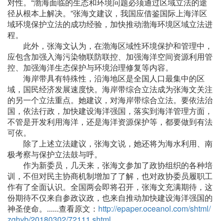
对性。“渤海面临的生态和环境问题必须通过区域立法的途
径从根本上解决。”张海文建议，我国应借鉴国际上海洋区
域环境保护立法的成功经验，加快推动渤海环境区域立法进
程。
此外，张海文认为，在渤海区域性环境保护和管理中，
应包含加强入海污染物联防联控、加强海洋空间资源利用管
控、加强海洋生态保护与环境治理修复等内容。
海岸带具有特殊性，沿海地区是全国人口最集中的区
域，国民经济发展速度快。海岸带综合立法成为张海文关注
的另一个立法重点。她建议，对海岸带综合立法。要依法治
国，依法行政，加快建设海洋强国，落实到海洋管理方面，
不管是开发利用海洋，还是海洋资源保护等，都要做到有法
可依。
除了上述立法建议，张海文说，她还将为海水利用、南
极考察与保护立法鼓与呼。
作为新委员，几天来，张海文参加了政协组织的各种培
训，不但对民主协商机制增加了了解，也对政协委员履职工
作有了全面认识。全国两会即将召开，张海文充满期待，这
份期待不仅来自参政议政，也来自推动加快建设海洋强国的
神圣使命。......查看原文：
http://epaper.oceanol.com/shtml/
zghyb/20180302/72111.shtml