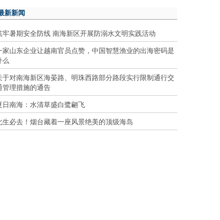
最新新闻
筑牢暑期安全防线 南海新区开展防溺水文明实践活动
一家山东企业让越南官员点赞，中国智慧渔业的出海密码是
什么
关于对南海新区海晏路、明珠西路部分路段实行限制通行交
通管理措施的通告
夏日南海：水清草盛白鹭翩飞
此生必去！烟台藏着一座风景绝美的顶级海岛