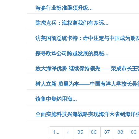
海参行业标准亟须升级...
陈虎点兵：海权离我们有多远...
访美国前总统卡特：命中注定与中国成为朋友.
探寻欧华公司跨越发展的奥秘...
放大海洋优势 继续保持领先——荣成市长王强访
树人立新 质量为本——中国海洋大学校长吴德
谈集中集约用海...
全面实施科技兴海战略实现海洋大省到海洋强省
1...
<
35
36
37
38
39