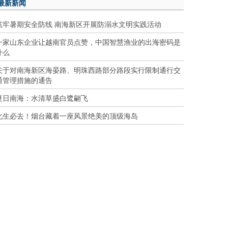
最新新闻
筑牢暑期安全防线 南海新区开展防溺水文明实践活动
一家山东企业让越南官员点赞，中国智慧渔业的出海密码是
什么
关于对南海新区海晏路、明珠西路部分路段实行限制通行交
通管理措施的通告
夏日南海：水清草盛白鹭翩飞
此生必去！烟台藏着一座风景绝美的顶级海岛