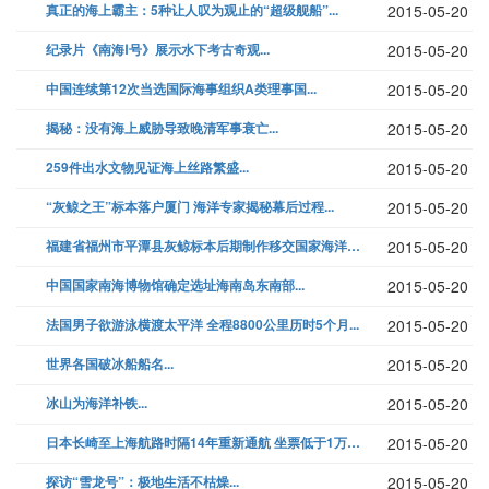
真正的海上霸主：5种让人叹为观止的“超级舰船”...
2015-05-20
纪录片《南海Ⅰ号》展示水下考古奇观...
2015-05-20
中国连续第12次当选国际海事组织A类理事国...
2015-05-20
揭秘：没有海上威胁导致晚清军事衰亡...
2015-05-20
259件出水文物见证海上丝路繁盛...
2015-05-20
“灰鲸之王”标本落户厦门 海洋专家揭秘幕后过程...
2015-05-20
福建省福州市平潭县灰鲸标本后期制作移交国家海洋三所...
2015-05-20
中国国家南海博物馆确定选址海南岛东南部...
2015-05-20
法国男子欲游泳横渡太平洋 全程8800公里历时5个月...
2015-05-20
世界各国破冰船船名...
2015-05-20
冰山为海洋补铁...
2015-05-20
日本长崎至上海航路时隔14年重新通航 坐票低于1万日元...
2015-05-20
探访“雪龙号”：极地生活不枯燥...
2015-05-20