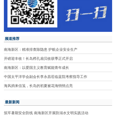
频道推荐
南海新区：精准排查除隐患 护航企业安全生产
开磅迎丰收！长岛栉孔扇贝收获季正式开启
南海新区：以爱国主义教育赋能青年成长
中国太平洋学会副会长李永昌莅临蓝院考察指导工作
海风捎来信笺，长岛的初夏被花海悄悄点亮
最新新闻
筑牢暑期安全防线 南海新区开展防溺水文明实践活动