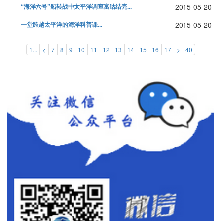
“海洋六号”船转战中太平洋调查富钴结壳...
2015-05-20
一堂跨越太平洋的海洋科普课...
2015-05-20
1...
<
7
8
9
10
11
12
13
14
15
16
17
>
40