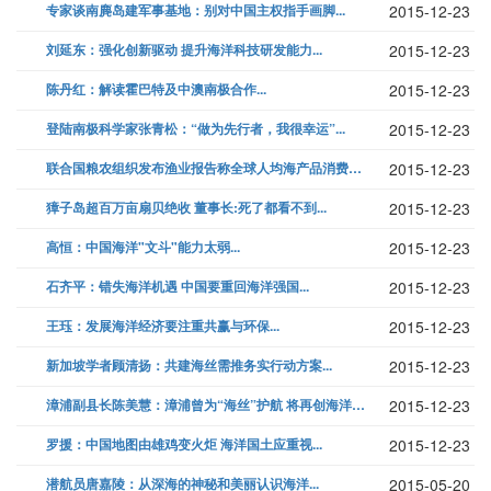
专家谈南麂岛建军事基地：别对中国主权指手画脚...
2015-12-23
刘延东：强化创新驱动 提升海洋科技研发能力...
2015-12-23
陈丹红：解读霍巴特及中澳南极合作...
2015-12-23
登陆南极科学家张青松：“做为先行者，我很幸运”...
2015-12-23
联合国粮农组织发布渔业报告称全球人均海产品消费量持续增长...
2015-12-23
獐子岛超百万亩扇贝绝收 董事长:死了都看不到...
2015-12-23
高恒：中国海洋"文斗"能力太弱...
2015-12-23
石齐平：错失海洋机遇 中国要重回海洋强国...
2015-12-23
王珏：发展海洋经济要注重共赢与环保...
2015-12-23
新加坡学者顾清扬：共建海丝需推务实行动方案...
2015-12-23
漳浦副县长陈美慧：漳浦曾为“海丝”护航 将再创海洋辉煌...
2015-12-23
罗援：中国地图由雄鸡变火炬 海洋国土应重视...
2015-12-23
潜航员唐嘉陵：从深海的神秘和美丽认识海洋...
2015-05-20