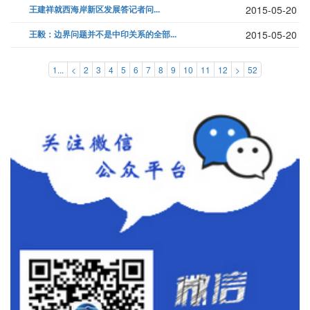
王建祥就西海岸新区发展答记者问...
2015-05-20
王毅：边界问题并不是中印关系的全部...
2015-05-20
1...
<
2
3
4
5
6
7
8
9
10
11
12
>
52