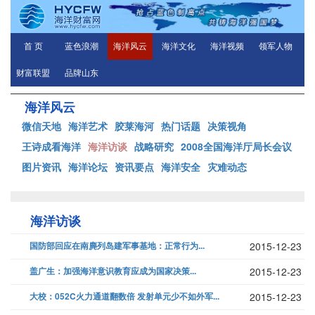
首 页
蓝色浪潮
海洋风云
海洋文化
海洋视频
领军人物
财富联盟
品牌山东
海洋风云
微信天地
海洋艺术
胶莱海河
热门话题
决策视角
王诗成看海洋
海洋访谈
战略研究
2008全国海洋厅局长会议
图片资讯
海洋论坛
资讯要点
海洋安全
灾难动态
海洋访谈
国防部回应在南麂列岛建军事基地：正常行为...
2015-12-23
盖广生：加强海洋意识教育应成为国家决策...
2015-12-23
大校：052C火力通道翻数倍 发射单元少不如外军...
2015-12-23