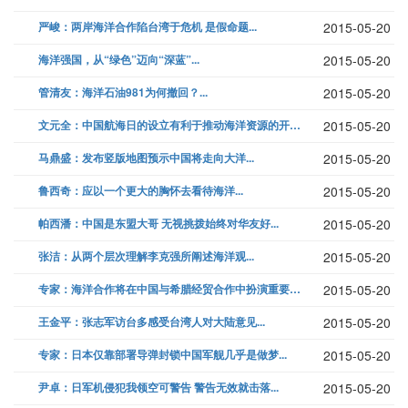
严峻：两岸海洋合作陷台湾于危机 是假命题...
2015-05-20
海洋强国，从“绿色”迈向“深蓝”...
2015-05-20
管清友：海洋石油981为何撤回？...
2015-05-20
文元全：中国航海日的设立有利于推动海洋资源的开发...
2015-05-20
马鼎盛：发布竖版地图预示中国将走向大洋...
2015-05-20
鲁西奇：应以一个更大的胸怀去看待海洋...
2015-05-20
帕西潘：中国是东盟大哥 无视挑拨始终对华友好...
2015-05-20
张洁：从两个层次理解李克强所阐述海洋观...
2015-05-20
专家：海洋合作将在中国与希腊经贸合作中扮演重要角色...
2015-05-20
王金平：张志军访台多感受台湾人对大陆意见...
2015-05-20
专家：日本仅靠部署导弹封锁中国军舰几乎是做梦...
2015-05-20
尹卓：日军机侵犯我领空可警告 警告无效就击落...
2015-05-20