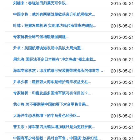
刘楠来：春晓油田归属无可争议...
2015-05-21
中国少将：俄外购两栖战舰欲获直升机航母技术...
2015-05-21
叶林：把握发展机遇 实现潍坊现代渔业率先崛起...
2015-05-21
专家解析全球气候增暖增温问题...
2015-05-21
尹卓：美国航母访港表明中美以大局为重...
2015-05-21
周忠海:国际法否定日本拥有“冲之鸟礁”领土主权...
2015-05-21
海军专家李杰：印度航母可安装携带核弹头的弹道导弹...
2015-05-21
尹卓少将：建设强大海军是维护海洋权益支柱...
2015-05-21
专家解析：印度发起多国海军演习有何目的？...
2015-05-21
我少将:美不要期望中国能吞下对台军售苦果...
2015-05-21
大海洋生态系视域下的半岛蓝色经济区...
2015-05-21
曹卫东：海军第四批编队增加舰只是为更好护航...
2015-05-21
中国海军少将杨毅：美对台军售，中国须“放弃幻想，准备斗争”...
2015-05-21