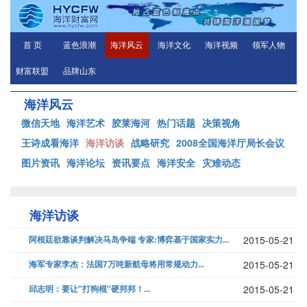
首 页
蓝色浪潮
海洋风云
海洋文化
海洋视频
领军人物
财富联盟
品牌山东
海洋风云
微信天地
海洋艺术
胶莱海河
热门话题
决策视角
王诗成看海洋
海洋访谈
战略研究
2008全国海洋厅局长会议
图片资讯
海洋论坛
资讯要点
海洋安全
灾难动态
海洋访谈
阿根廷欲靠谈判解决马岛争端 专家:博弈基于国家实力...
2015-05-21
海军专家李杰：法国7万吨新航母将用常规动力...
2015-05-21
邱志明：要让"打狗棍"硬邦邦！...
2015-05-21