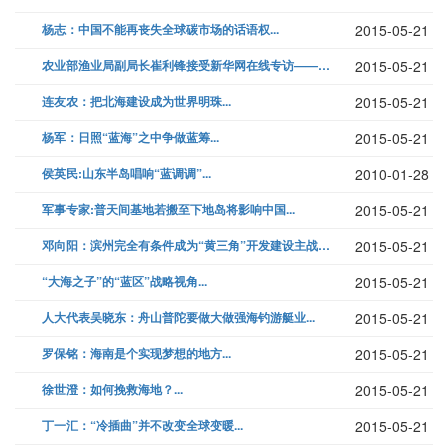
杨志：中国不能再丧失全球碳市场的话语权...
2015-05-21
农业部渔业局副局长崔利锋接受新华网在线专访———纵谈新中国渔业历史与现...
2015-05-21
连友农：把北海建设成为世界明珠...
2015-05-21
杨军：日照“蓝海”之中争做蓝筹...
2015-05-21
侯英民:山东半岛唱响“蓝调调”...
2010-01-28
军事专家:普天间基地若搬至下地岛将影响中国...
2015-05-21
邓向阳：滨州完全有条件成为“黄三角”开发建设主战场...
2015-05-21
“大海之子”的“蓝区”战略视角...
2015-05-21
人大代表吴晓东：舟山普陀要做大做强海钓游艇业...
2015-05-21
罗保铭：海南是个实现梦想的地方...
2015-05-21
徐世澄：如何挽救海地？...
2015-05-21
丁一汇：“冷插曲”并不改变全球变暖...
2015-05-21