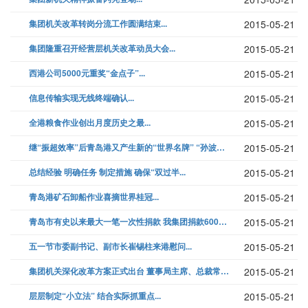
集团机关改革转岗分流工作圆满结束...
2015-05-21
集团隆重召开经营层机关改革动员大会...
2015-05-21
西港公司5000元重奖“金点子”...
2015-05-21
信息传输实现无线终端确认...
2015-05-21
全港粮食作业创出月度历史之最...
2015-05-21
继“振超效率”后青岛港又产生新的“世界名牌” “孙波效率”正式命名...
2015-05-21
总结经验 明确任务 制定措施 确保“双过半...
2015-05-21
青岛港矿石卸船作业喜摘世界桂冠...
2015-05-21
青岛市有史以来最大一笔一次性捐款 我集团捐款600万支援“抗非”...
2015-05-21
五一节市委副书记、副市长崔锡柱来港慰问...
2015-05-21
集团机关深化改革方案正式出台 董事局主席、总裁常德传就如何落实好会议精...
2015-05-21
层层制定“小立法” 结合实际抓重点...
2015-05-21