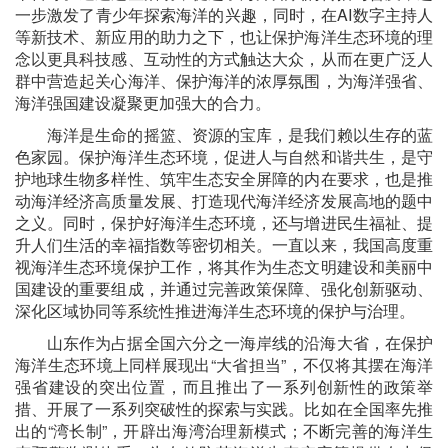
一步激发了青少年探索海洋的兴趣，同时，在AI数字主持人
等新技术、新应用的助力之下，也让保护海洋生态环境的理
念以更具科技感、互动性的方式触达大众，从而在更广泛人
群中营造起关心海洋、保护海洋的浓厚氛围，为海洋强省、
海洋强国建设凝聚更加强大的合力。
海洋是生命的摇篮、资源的宝库，是我们赖以生存的蓝
色家园。保护海洋生态环境，促进人与自然和谐共生，是守
护地球生物多样性、筑牢生态安全屏障的内在要求，也是推
动海洋经济高质量发展、打造现代海洋经济发展高地的题中
之义。同时，保护好海洋生态环境，还与增进民生福祉、提
升人们生活的幸福指数等密切相关。一直以来，我国高度重
视海洋生态环境保护工作，将其作为生态文明建设和美丽中
国建设的重要组成，并通过完善政策保障、强化创新驱动、
深化区域协同等系统性推进海洋生态环境的保护与治理。
山东作为占据全国六分之一海岸线的沿海大省，在保护
海洋生态环境上同样展现出“大省担当”，不仅将其摆在海洋
强省建设的突出位置，而且推出了一系列创新性的政策举
措、开展了一系列突破性的探索与实践。比如在全国率先推
出的“湾长制”，开辟出海湾治理新模式；不断完善的海洋生