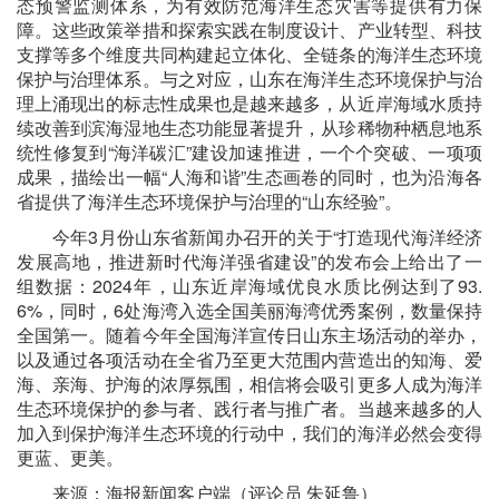
态预警监测体系，为有效防范海洋生态灾害等提供有力保
障。这些政策举措和探索实践在制度设计、产业转型、科技
支撑等多个维度共同构建起立体化、全链条的海洋生态环境
保护与治理体系。与之对应，山东在海洋生态环境保护与治
理上涌现出的标志性成果也是越来越多，从近岸海域水质持
续改善到滨海湿地生态功能显著提升，从珍稀物种栖息地系
统性修复到“海洋碳汇”建设加速推进，一个个突破、一项项
成果，描绘出一幅“人海和谐”生态画卷的同时，也为沿海各
省提供了海洋生态环境保护与治理的“山东经验”。
今年3月份山东省新闻办召开的关于“打造现代海洋经济
发展高地，推进新时代海洋强省建设”的发布会上给出了一
组数据：2024年，山东近岸海域优良水质比例达到了93.
6%，同时，6处海湾入选全国美丽海湾优秀案例，数量保持
全国第一。随着今年全国海洋宣传日山东主场活动的举办，
以及通过各项活动在全省乃至更大范围内营造出的知海、爱
海、亲海、护海的浓厚氛围，相信将会吸引更多人成为海洋
生态环境保护的参与者、践行者与推广者。当越来越多的人
加入到保护海洋生态环境的行动中，我们的海洋必然会变得
更蓝、更美。
来源：海报新闻客户端（评论员 朱延鲁）