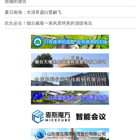
措施的通告
夏日南海：水清草盛白鹭翩飞
此生必去！烟台藏着一座风景绝美的顶级海岛