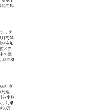
；建成了
步趋向规
位》，为
做好海洋
我省在加
控区赤
中旬我
启动赤潮
003
年查
水处理
排污事故
次，污染
款
50
万