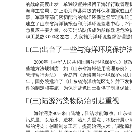
的战略高度出发，单独设置并保留了海洋行政管理
海洋主管局，加上沿海市县两级的环保和国家驻山
事、军事等部门密切配合的海洋环保监督管理系统
建立了山东省海洋预报台和海洋环境监测中心，
7
个
急反应主要力量。公安消防队伍成为船舶载运危险
职工总数
3 000
名左右，为实施海洋环境监督管理提
(
二
)
出台了一些与海洋环境保护
2000
年《中华人民共和国海洋环境保护法》修
些地方法规制度，如《山东省海域使用管理条例》
管理暂行办法》，青岛市《近海海洋环境保护办法
年，国务院批准了《山东省海洋功能区划》并下发
件的制定和实施，为保护蓝色国土提供了制度保证
(
三
)
陆源污染物防治引起重视
海洋污染
90%
来自陆地，陆洁才能海净。山东省
污总量。以治水、造林、治污为重点，积极开展小流
域的污染；创新制浆工艺，提高治污技术，调整原