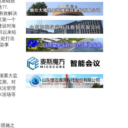
境基础设
达
77.
有效解决
区第一个
建设对海
月以来铅
查处打击
染事
多项重大监
监测。对
依法管理
水浴场等
要措施之