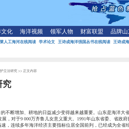
洋文化
海洋视频
领军人物
财富联盟
品牌山
莱人工海河在线阅读
学术论文
王诗成海洋强国丛书在线阅读
王诗成
护立法研究
>> 正文内容
研究
口的不断增加、耕地的日益减少变得越来越重要。山东是海洋大
发展，对于
9 000
万齐鲁儿女意义重大。
1991
年山东省委、省政府
迅速，连续多年海洋经济主要指标位居全国前列，已经成为全省