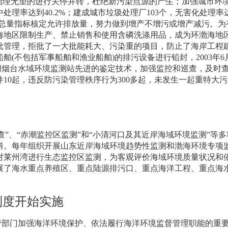
治理无望的进行关停并转，杜绝新污染点源的产生；加强城市环
中处理率达到
40.2%
；建成城市垃圾处理厂
103
个，无害化处理率
总量指标核定允许排放量，努力做到增产不增污或增产减污。为
海地区限制生产、禁止销售和使用含磷洗涤用品，成为环渤海地
批管理，拒批了一大批能耗大、污染重的项目，防止了海岸工程
船舶
(
不包括军事船舶和渔业船舶
)
的排污设备进行铅封，
2003
年
6
用烟台水域环境监测站先进的鉴定技术，加强监控和巡查，及时
件
10
起，违反防污染管理秩序行为
300
多起，未发生一起重特大污
”、“赤潮监控区监测”和“小清河口及其近岸海域环境监测”等
料。每年组织开展山东近岸海域环境趋势性监测和渤海环境专项
对莱州湾进行生态监控区监测，为客观评价海域环境质量状况和
展了海水重点养殖区、重点陆源排污口、重点海洋工程、重点海
制度开始实施
管部门加强海洋环境保护、依法履行海洋环境监督管理职能的重