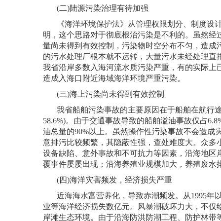
(
二
)
陆源污染治理有待加强
《海洋环境保护法》从管理权限划分、制度设
明，这个思路对于彻底根治污染是不利的。虽然经
量尚未得到有效控制，污染物时空分布不匀，造成
的污水处理厂根本就不运转，大量污水未经处理直
我省沿岸多数入海河流水质污染严重，有的实际上
造成入海口附近海域海洋环境严重污染。
(
三
)
海上污染尚未得到有效控制
我省船舶污染事故的主要原因在于船舶在航行
58.6%)
。由于交通事故导致的船舶溢油事故仅占
6.8
油总量的
90%
以上。虽然操作性污染事故不会造成
意排污比较频繁，其隐蔽性强，查处难度大。众多
设备缺陷、意外事故和不可抗力等因素，沿海地区
覆事件屡屡出现；沿海养殖业规模加大，养殖废水
(
四
)
海洋灾害频发，经济损失严重
近海海水富营养化，导致赤潮频发。从
1995
年
业等海洋经济损失数亿元。风暴潮破坏力大，不仅
岸滩生态环境。由于沿海防洪防潮工程、防护林带