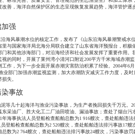
理、标准完善、质量安全、管理规范的生态渔业生产和加工体系
度改善，海洋自然保护区的生态呈现恢复发展趋势，海洋管护逐
础加强
东沿海风暴潮水位的核定工作，发布了《山东沿海风暴潮警戒水
省里与国家海洋局北海分局联合建立了山东省海洋预报台，积极
部门和其他涉海部门，对沿海经济和社会发展发挥了重要作用。
监视的同时，开展了莱州湾小清河口附近
200
平方千米海域赤潮监
测工作，为下一步全面开展赤潮灾害防治积累了经验。
2004
年
6
月
渔业部门加强赤潮监视监测，加大赤潮防灾减灾工作力度，及时
济损失。
污染事故
抛泥等几十起海洋与渔业污染事故，为生产者挽回损失千万元。
2
孤东采油厂、胜大化工二厂油田喷油、漏油事故；查处了烟台污
1
年海事执法人员登船检查船舶总数为
1 916
艘次，查处船舶违法
人员登船检查船舶总数为
2 520
艘次，查处船舶违法排污事故
17
艘
舶总数为
2 764
艘次，查处船舶违法排污事故
24
艘次，污染事故罚