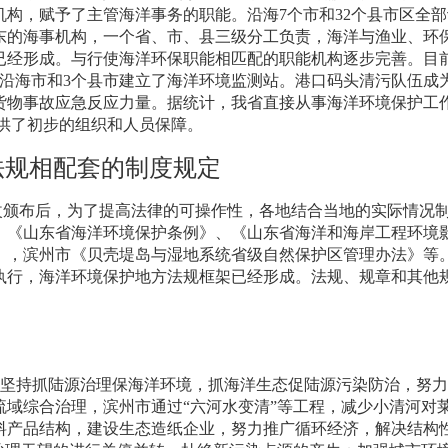
机构，赋予了主管海洋事务的职能。沿海
7
个市和
32
个县市区全部
东的海事机构，一个省、市、县三级分工负责，海洋与渔业、环
已经形成。与行使海洋环保职能相匹配的职能机构逐步完善。目
沿海市和
3
个县市建立了海洋环境监测站。港口码头清污队伍成
货物事故应急反应力量。据统计，我省直接从事海洋环境保护工
供了初步的组织和人员保障。
法规相配套的制度规定
改颁布后，为了提高法律的可操作性，各地结合当地的实际情况
、《山东省海洋环境保护条例》、《山东省海洋和海岸工程环境
》，滨州市《贝壳堤岛与湿地系统省级自然保护区管理办法》等
执行，海洋环境保护地方法规框架已经形成。法规、规章和其他
。
坚持抓陆源治理保海洋环境，抓海洋生态促陆源污染防治，努力
域综合治理，滨州市通过“六河水变清”等工程，减少小清河对
料产品结构，建设生态造纸企业，努力推广循环经济，解决结构