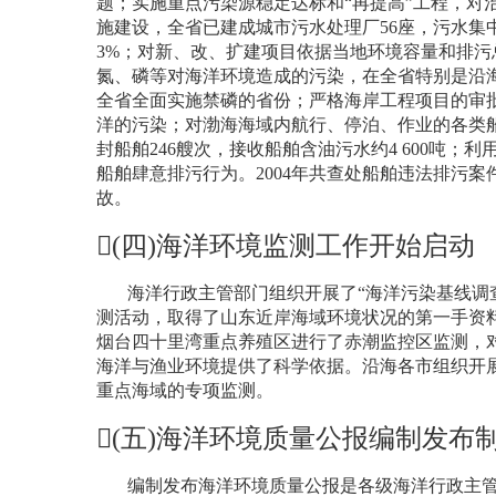
题；实施重点污染源稳定达标和“再提高”工程，对
施建设，全省已建成城市污水处理厂
56
座，污水集
3%
；对新、改、扩建项目依据当地环境容量和排污
氮、磷等对海洋环境造成的污染，在全省特别是沿
全省全面实施禁磷的省份；严格海岸工程项目的审
洋的污染；对渤海海域内航行、停泊、作业的各类
封船舶
246
艘次，接收船舶含油污水约
4 600
吨；利
船舶肆意排污行为。
2004
年共查处船舶违法排污案
故。
(
四
)
海洋环境监测工作开始启动
海洋行政主管部门组织开展了“海洋污染基线调查
测活动，取得了山东近岸海域环境状况的第一手资
烟台四十里湾重点养殖区进行了赤潮监控区监测，
海洋与渔业环境提供了科学依据。沿海各市组织开
重点海域的专项监测。
(
五
)
海洋环境质量公报编制发布
编制发布海洋环境质量公报是各级海洋行政主