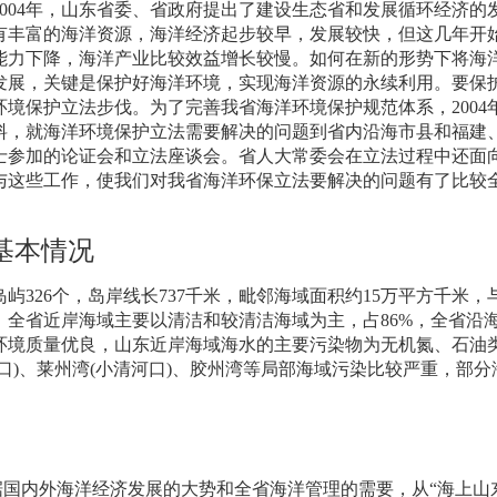
004
年，山东省委、省政府提出了建设生态省和发展循环经济的
有丰富的海洋资源，海洋经济起步较早，发展较快，但这几年开
能力下降，海洋产业比较效益增长较慢。如何在新的形势下将海
发展，关键是保护好海洋环境，实现海洋资源的永续利用。要保
环境保护立法步伐。为了完善我省海洋环境保护规范体系，
2004
料，就海洋环境保护立法需要解决的问题到省内沿海市县和福建
士参加的论证会和立法座谈会。省人大常委会在立法过程中还面
与这些工作，使我们对我省海洋环保立法要解决的问题有了比较
基本情况
岛屿
326
个，岛岸线长
737
千米
，毗邻海域面积约
15
万平方千米，
，全省近岸海域主要以清洁和较清洁海域为主，占
86%
，全省沿
环境质量优良，山东近岸海域海水的主要污染物为无机氮、石油
口
)
、莱州湾
(
小清河口
)
、胶州湾等局部海域污染比较严重，部分
国内外海洋经济发展的大势和全省海洋管理的需要，从“海上山