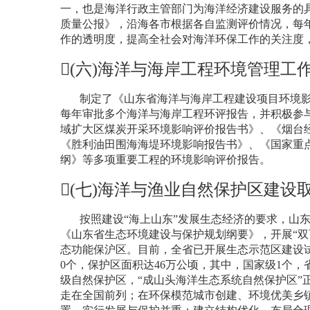
一，也是海洋行政主管部门为海洋经济建设服务的
质量公报》，沿海各市根据各自监测评价情况，每
作的透明度，提高全社会对海洋环保工作的关注度
(
六
)
海洋与海岸工程环境管理工
制定了《山东省海洋与海岸工程建设项目环境
每年审批多个海洋与海岸工程环评报告，并积极参
域扩大区煤炭开采环境影响评价报告书》、《烟台
《胜利油田围海海堤环境影响报告书》、《国家重
纲》等多项重要工程的环境影响评价报告。
(
七
)
海洋与渔业自然保护区建设
按照建设“海上山东”发展生态经济的要求，山
《山东省生态环境建设与保护规划纲要》，开展“双
态功能保沪区。目前，全省已开展生态示范区建设
0
个，保护区面积达
46
万公顷，其中，国家级
1
个，
级自然保护区，“成山头海洋生态系统自然保护区”
走在全国前列；在环保模范城市创建、环境优美乡