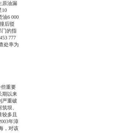
生原油漏
星
10
货油
6 000
撞后驳
部门的指
 453 777
查处率为
一些重要
长期以来
到严重破
河筑坝、
量较多且
2003
年漳
海，对该