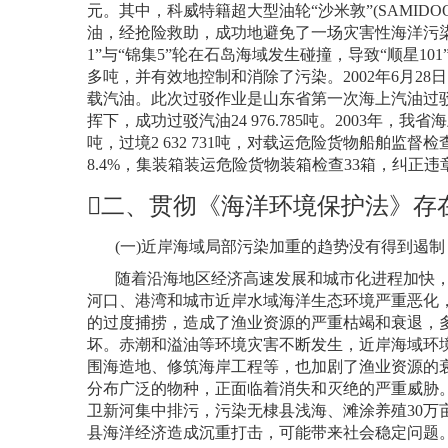
元。其中，科威特籍超大型油轮“沙米敦”
(SAMIDO
油，经抢险救助，成功地避免了一场灾害性海洋污
1
”与“锦集
5
”轮在石岛海域发生碰撞，导致“顺星
101
多吨，并有效地控制和消除了污染。
2002
年
6
月
28
日
载汽油。此次过驳作业是山东省第一次海上汽油过驳
挥下，成功过驳汽油
24 976.785
吨。
2003
年，我省海
吨，过境
2 632 731
吨，对载运危险货物船舶监督检
8.4%
，集装箱装运危险货物装箱检查
33
箱，纠正违

二、贯彻《海洋环境保护法》存
(
一
)
近岸海域局部污染加重的趋势没有得到遏制
随着沿海地区经济高速发展和城市化进程加快
河口、港湾和城市近岸水域海洋生态环境严重恶化
的过度捕捞，造成了渔业资源的严重枯竭和衰退，
坏。赤潮和溢油等环境灾害不断发生，近岸海域环
围海造地、修筑海岸工程等，也加剧了渔业资源的
分布广泛的物种，正面临着消失和灭绝的严重威胁
卫新河集中排污，污染无棣县浅海、滩涂养殖
30
万
县海洋经济造成沉重打击，可能带来社会稳定问题