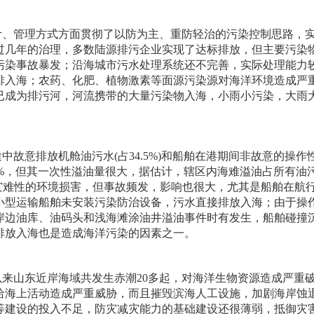
计、管理方式方面贯彻了以防为主、重防轻治的污染控制思路，
过几年的治理，多数陆源排污企业实现了达标排放，但主要污染
污染事故暴发；沿海城市污水处理系统还不完善，实际处理能力
排入海；农药、化肥、植物激素等面源污染源对海洋环境造成严
已成为排污河，河流携带的大量污染物入海，小雨小污染，大雨
途中故意排放机舱油污水
(
占
34.5%)
和船舶在港期间非故意的操作
%
，但其一次性溢油量很大，据估计，辖区内海难溢油占所有油
灾难性的环境损害，但事故频发，影响也很大，尤其是船舶在航
小型运输船舶未安装污染防治设备，污水直接排放入海；由于操
岸边油库、油码头和浅海滩涂油井溢油事件时有发生，船舶碰撞
排放入海也是造成海洋污染的因素之一。
以来山东近岸海域共发生赤潮
20
多起，对海洋生物资源造成严重
给海上活动造成严重威胁，而且摧毁滨海人工设施，加剧海岸蚀
等建设的投入不足，防灾减灾能力的基础建设还很薄弱，抵御灾