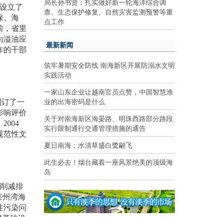
局长孙书贤：扎实做好新一轮海洋综合调
设立了
查、生态保护修复、自然灾害监测预警等重
保、海
点工作
前，省里
为溢油应
最新新闻
作的干部
筑牢暑期安全防线 南海新区开展防溺水文明
实践活动
一家山东企业让越南官员点赞，中国智慧渔
业的出海密码是什么
制订了一
影响评价
关于对南海新区海晏路、明珠西路部分路段
。
2004
实行限制通行交通管理措施的通告
规范性文
夏日南海：水清草盛白鹭翩飞
此生必去！烟台藏着一座风景绝美的顶级海
岛
削减排
莱州湾海
性污染问