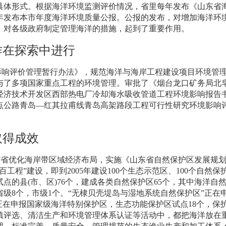
具体形式。根据海洋环境监测评价情况，省里每年发布《山东省
年发布本市年度海洋环境质量公报。公报的发布，对增加海洋环
，对各级政府制定管理海洋的措施，起到了重要作用。
作在探索中进行
影响评价管理暂行办法》，规范海洋与海岸工程建设项目环境管
与了多项国家重点工程的环境管理。审批了《烟台龙口矿务局北
经济技术开发区西部热电厂冷却海水吸收管道工程环境影响报告
点公路青岛
—
红其拉甫线青岛高架路段工程可行性研究环境影响
取得成效
东省优化海岸带区域经济布局，实施《山东省自然保护区发展规
百工程”建设，即到
2005
年建设
100
个生态示范区、
100
个自然保
试点的县
(
市、区
)76
个，建成各类自然保护区
65
个，其中海洋自
省级
8
个，市级
1
个。“无棣贝壳堤岛与湿地系统自然保护区”正在
正在申报国家级海洋特别保护区，生态功能保护区试点
18
个，保
镇评选、清洁生产和环境管理体系认证等活动中，都把海洋放在