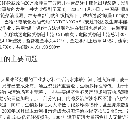
ON)
轮载原油
26
万余吨自宁波港开往青岛途中船体出现裂缝，发
染事故的发生，并为此得到了嘉奖。
2002
年
1
月
30
日
，中国籍“顺
”轮柴油泄漏。在海事部门的组织指挥下，成功过驳“顺星
101
”轮
，巴哈马籍液化石油气船“
ANDEANGAS
”
(
安迪
)
轮因发生海事碰
作业，采用“保向保速”方法过驳汽油在我国也是首次。在海事
上船舶载运危险货物进出港
9 515
艘次，危险货物进出港总计
307
查
4 106
艘次，监督检查率为
43.2%
，查处和纠正违章
343
起，违章
章
79
次，共罚款人民币
93 900
元。
在的主要问题
，大量未经处理的工业废水和生活污水排放江河，进入海洋，使
，局部已变成死海。渔业资源严重衰退，生物多样性降低。由于
多数内湾渔场基本荒芜，一些主要经济鱼虾类产卵场和育幼场遭
境污染日益加剧，加上部分河口、内湾及沿岸浅水区不适当的拦
衰退。同时，生物多样性大大降低，很多珍稀物种，甚至原来数
。
2000
年
10
月漳卫新河排污造成无棣海洋渔业经济损失
2.4
亿元。
亩，造成
4.2
亿元经济损失。
2004
年漳卫新河大量污物排入无棣近
。