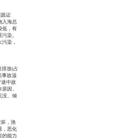
实践证
物入海总
较低，有
重污染。
大污染，
性排放
(
占
污事故溢
行途中故
作原因、
沉没、倾
破坏，渔
退，恶化
害的能力