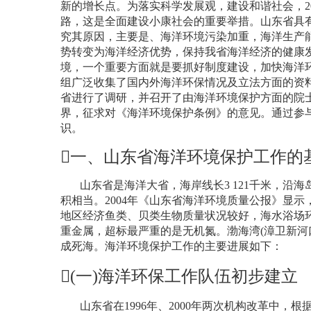
新的增长点。为落实科学发展观，建设和谐社会，
2
路，这是全面建设小康社会的重要举措。山东省具
究其原因，主要是、海洋环境污染加重，海洋生产
势转变为海洋经济优势，保持我省海洋经济的健康
境，一个重要方面就是要抓好制度建设，加快海洋
组广泛收集了国内外海洋环保情况及立法方面的资
省进行了调研，并召开了由海洋环境保护方面的院
界，征求对《海洋环境保护条例》的意见。通过参
识。

一、山东省海洋环境保护工作的
山东省是海洋大省，海岸线长
3 121
千米
，沿海
积相当。
2004
年《山东省海洋环境质量公报》显示
地区经济鱼类、贝类生物质量状况较好，海水浴场
重金属，超标最严重的是无机氮。渤海湾
(
漳卫新河
成死海。海洋环境保护工作的主要进展如下：
(
一
)
海洋环保工作队伍初步建立
山东省在
1996
年、
2000
年两次机构改革中，根据