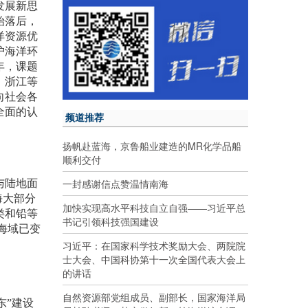
发展新思
始落后，
洋资源优
护海洋环
年，课题
、浙江等
向社会各
全面的认
频道推荐
扬帆赴蓝海，京鲁船业建造的MR化学品船
顺利交付
一封感谢信点赞温情南海
与陆地面
海大部分
加快实现高水平科技自立自强——习近平总
类和铅等
书记引领科技强国建设
海域已变
习近平：在国家科学技术奖励大会、两院院
士大会、中国科协第十一次全国代表大会上
的讲话
自然资源部党组成员、副部长，国家海洋局
东”建设