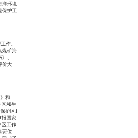
海洋环境
境保护工
理工作。
皂煤矿海
书》、
评价大
划》和
护区和生
然保护区
1
申报国家
护区工作
重要位