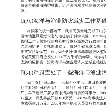
置，实行发展与保护并重；建立结构优化、布局合
较完善的沿海防护林带。近岸海域水质得到较大程
范。
(
八
)
海洋与渔业防灾减灾工作基
在国家的统一部署下，我省高质量地完成了山
沿海地区风暴潮灾害防治提供了科学依据。
1997
年
预报工作，预警报信息及时传输各级海洋行政主管
强赤潮监测、监视网络建设，做好全省赤潮监测、
潮灾害防治示范工作，烟台四十里湾赤潮监控区监
省老黄河口附近发生
1 800
平方千米的赤潮，海洋与
应急响应预案，沿海海洋与渔业经济未造成直接经
(
九
)
严肃查处了一些海洋与渔业
每年查处油田漏油、沿海企业排污、港口疏浚
处了胜利油田桩西采油厂、胜利油田河口采油厂、
厂、牟平造纸厂废水直排污染近海养殖等事故。
200
17
艘次，污染事故罚款
10.8
万元。
2002
年海事执法
事故罚款
21
万元。
2003
年海事执法人员登船检查船