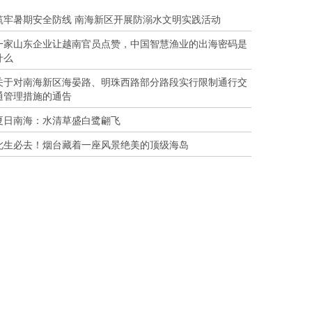
筑牢暑期安全防线 南海新区开展防溺水文明实践活动
一家山东企业让越南官员点赞，中国智慧渔业的出海密码是
什么
关于对南海新区海晏路、明珠西路部分路段实行限制通行交
通管理措施的通告
夏日南海：水清草盛白鹭翩飞
此生必去！烟台藏着一座风景绝美的顶级海岛