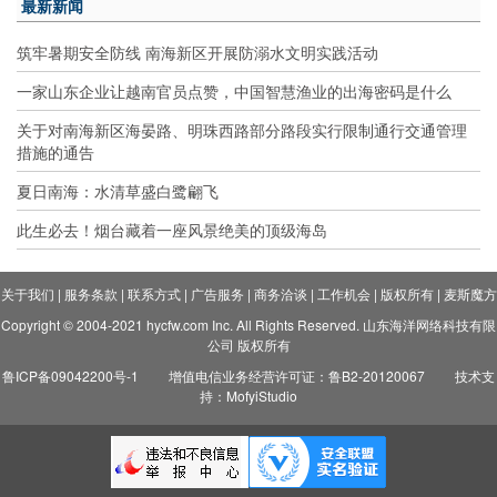
最新新闻
筑牢暑期安全防线 南海新区开展防溺水文明实践活动
一家山东企业让越南官员点赞，中国智慧渔业的出海密码是什么
关于对南海新区海晏路、明珠西路部分路段实行限制通行交通管理
措施的通告
夏日南海：水清草盛白鹭翩飞
此生必去！烟台藏着一座风景绝美的顶级海岛
关于我们
|
服务条款
|
联系方式
|
广告服务
|
商务洽谈
|
工作机会
|
版权所有
|
麦斯魔方
Copyright © 2004-2021 hycfw.com Inc. All Rights Reserved. 山东海洋网络科技有限
公司 版权所有
鲁ICP备09042200号-1
增值电信业务经营许可证：鲁B2-20120067
技术支
持：MofyiStudio