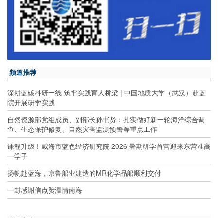
频道推荐
深耕蓝碳科研一线 筑牢实践育人桥梁 | 中国地质大学（武汉）赴蓝
院开展研学实践
自然资源部党组成员、副部长孙书贤：扎实做好新一轮海洋综合调
查、生态保护修复、自然灾害监测预警等重点工作
课程升级！威海市蓝色经济研究院 2026 暑期研学首营迎来东营准高
一学子
扬帆赴蓝海，京鲁船业建造的MR化学品船顺利交付
一封感谢信点赞温情南海