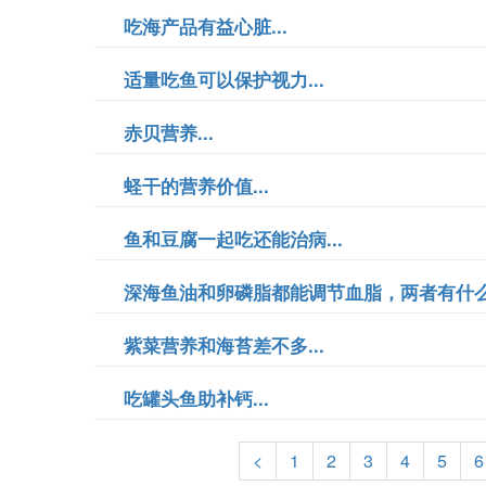
吃海产品有益心脏...
适量吃鱼可以保护视力...
赤贝营养...
蛏干的营养价值...
鱼和豆腐一起吃还能治病...
深海鱼油和卵磷脂都能调节血脂，两者有什么区
紫菜营养和海苔差不多...
吃罐头鱼助补钙...
<
1
2
3
4
5
6