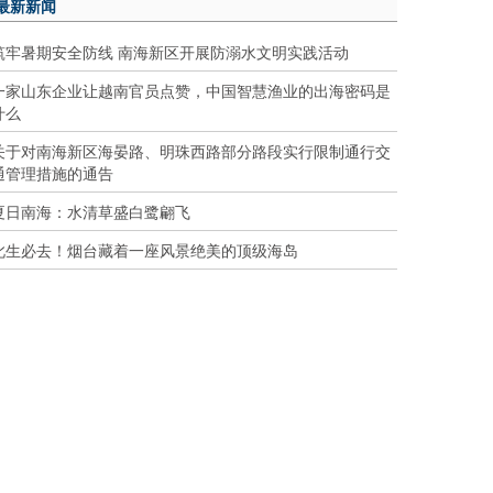
最新新闻
筑牢暑期安全防线 南海新区开展防溺水文明实践活动
一家山东企业让越南官员点赞，中国智慧渔业的出海密码是
什么
关于对南海新区海晏路、明珠西路部分路段实行限制通行交
通管理措施的通告
夏日南海：水清草盛白鹭翩飞
此生必去！烟台藏着一座风景绝美的顶级海岛