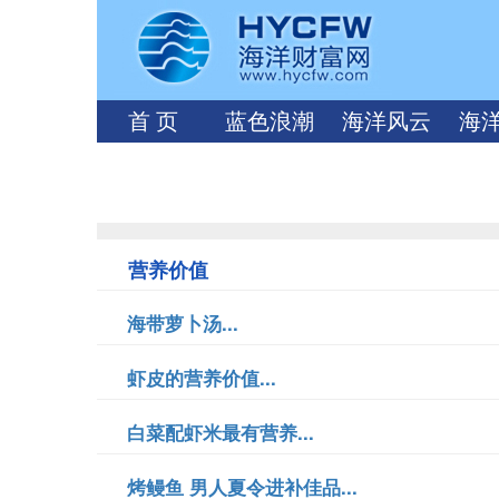
首 页
蓝色浪潮
海洋风云
海
营养价值
海带萝卜汤...
虾皮的营养价值...
白菜配虾米最有营养...
烤鳗鱼 男人夏令进补佳品...